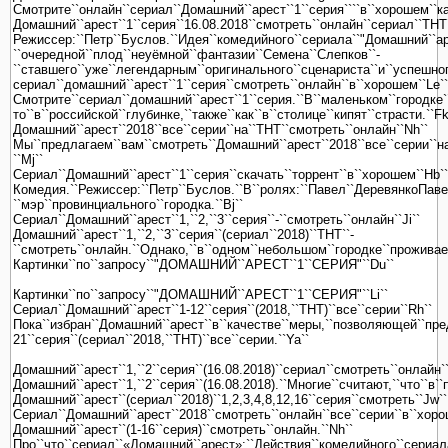
Смотрите``онлайн``сериал``Домашний``арест``1``серия````в``хорошем``кач
Домашний``арест``1``серия``16.08.2018``смотреть``онлайн``сериал``ТНТ
Режиссер:``Петр``Буслов.``Идея``комедийного``сериала``"Домашний``ар
``очередной``плод``неуёмной``фантазии``Семена``Слепков``-
``ставшего``уже``легендарным``оригинального``сценариста``и``успешног
сериал``домашний``арест``1``серия``смотреть``онлайн``в``хорошем``Le``
Смотрите``сериал``домашний``арест``1``серия.``В``маленьком``городке
то``в``российской``глубинке,``также``как``в``столице``кипят``страсти.``Fk
Домашний``арест``2018``все``серии``на``ТНТ``смотреть``онлайн``Nh``
Мы``предлагаем``вам``смотреть``Домашний``арест``2018``все``серии``на
``Mj``
Сериал``Домашний``арест``1``серия``скачать``торрент``в``хорошем``Hb``
Комедия.``Режиссер:``Петр``Буслов.``В``ролях:``Павел``ДеревянкоПаве
``мэр``провинциального``городка.``Bj``
Сериал``Домашний``арест``1,``2,``3``серия``-``смотреть``онлайн``Ji``
Домашний``арест``1,``2,``3``серия``(сериал``2018)``ТНТ``-
``смотреть``онлайн.``Однако,``в``одном``небольшом``городке``проживае
Картинки``по``запросу``"ДОМАШНИЙ``АРЕСТ``1``СЕРИЯ"``Du``
Картинки``по``запросу``"ДОМАШНИЙ``АРЕСТ``1``СЕРИЯ"``Li``
Сериал``Домашний``арест``1-12``серия``(2018,``ТНТ)``все``серии``Rh``
Пока``избран``Домашний``арест``в``качестве``меры,``позволяющей``пред
21``серия``(сериал``2018,``ТНТ)``все``серии.``Ya``
Домашний``арест``1,``2``серия``(16.08.2018)``сериал``смотреть``онлайн`
Домашний``арест``1,``2``серия``(16.08.2018).``Многие``считают,``что``в`
Домашний``арест``(сериал``2018)``1,2,3,4,8,12,16``серия``смотреть``Jw``
Сериал``Домашний``арест``2018``смотреть``онлайн``все``серии``в``хоро
Домашний``арест``(1-16``серия)``смотреть``онлайн.``Nh``
Про``что``сериал``«Домашний``арест»:``Действия``комедийного``сериала