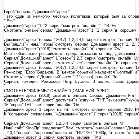
Герой``сериала``Домашний``арест``-
``это``один``из``немногих``честных``политиков,``который``был``за``спра
``Em``
Домашний``арест``1,``2``серия``смотреть``онлайн````-``14``Fv``
Смотреть``онлайн``сериал``Домашний``арест``1,``2``серия``в``хорошем``к
Домашний``арест``(сериал``2017)``1,2,3,4,8``серия``смотреть``онлайн``H
Вы``зашли``к``нам,``чтобы``смотреть``сериал``Домашний``арест``1,``2,``3
Домашний``арест``(2018)``смотреть``онлайн````в``хорошем``Zw``
Мэр``небольшого``российского``города``оказывается``под``домашним``аре
Сериал``Домашний``арест``1``сезон``1,2,3``серия``смотреть``онлайн``Uv
Сериал``Домашний``арест``смотреть``все``серии``онлайн````в``хорошем``
Домашний``арест``(сериал``2017)``1,2,3,4,8``серия``смотреть``онлайн``L
Режиссер:``Егор``Баранов.``В``центре``событий``находится``богатый``и`
Смотреть``сериал``Домашний``арест``(1``сезон)``онлайн````Ia``
Сериал,``комедия.``Режиссер:``Петр``Буслов.``В``ролях:``Павел``Дерев
``
СМОТРЕТЬ``ФИЛЬМЫ``ОНЛАЙН``ДОМАШНИЙ``АРЕСТ``
Домашний``арест``(2018)``смотреть``онлайн.``Сериал``Домашний``Fm``
Сериал``Домашний``арест``доступен``в``озвучке``ТНТ,``выберите``нужну
16``серия``ТНТ``все``серии``онлайн.``Ov``
Домашний``арест``1``серия``на``тнт``смотреть``онлайн``сериал``2018``Pf
К``большому``сожалению,``«Домашний``арест``1``серия``(2018)``сериал``
``
Сериал``Домашний``арест``1,2,3,4``серия``смотреть``онлайн``Nf``
Наш``сайт``KinoZip``предлагает``Вам``смотреть``онлайн``сериал``Домашн
``2,3,4``серия``в``хорошем``качестве````HD``720,``1080p,``а``также``с``х
Домашний``арест``1``серия``смотреть``онлайн````Mg``