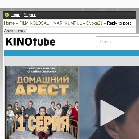
Login
·
Signup
Home
»
FILM KOLOSAL
»
MARI KUMPUL
»
Oyoka21
» Reply to post
Aazxzzxand