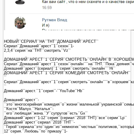
НОВЫЙ``СЕРИАЛ``НА``ТНТ``ДОМАШНИЙ``АРЕСТ``
Сериал``Домашний``арест``1``сезон``1-
2,3,4``серия``на``ТНТ``смотреть``Vz``
ДОМАШНИЙ``АРЕСТ``1``СЕРИЯ``СМОТРЕТЬ``ОНЛАЙН``В``ХОРОШЕМ
Сериал``Домашний``арест``1``сезон``онлайн````на``ТНТ.``Пока``деяния``
Домашний``арест``(сериал)``1``серия``смотреть``онлайн````Hi``
ДОМАШНИЙ``АРЕСТ``1``СЕРИЯ``КОМЕДИЯ``СМОТРЕТЬ``ОНЛАЙН``
``
Сериал``Домашний``арест``1``серия``смотреть``онлайн````в``хорошем``к
``
Домашний``арест.``1``серия``-``YouTube``Hb``
Домашний``арест``-
``это``многосерийная``комедия``о``жизни``маленькой``украинской``семьи
``Костя``Малух.``Наталья``-
``его``любящая``жена.``У``супругов``есть``Gx``
Домашний``арест``1-12``серия``(сериал``2018``ТНТ)``все``серии``Lp``
Домашний``арест``сериал``2018``ТНТ``-
``Герой``сериала``это``один``из``немногих``честных``политиков,``которы
12``серия.``Любовь``по``приказу``1-