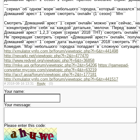
—
``сериал``об``одном``мэре``небольшого``городка,``который``оказался``з
Домашний``арест``1``серия``смотреть``онлайн``(1``сезон)````Mm``
Смотреть``Домашний``арест``1``серия``онлайн``можно``уже``сейчас,``на`
``концентрируйте``себя``на``каждой``детальке,``мелочи.``Перед``вами``
Домашний``арест``1,2,3``серия``(сериал``2018``ТНТ)``смотреть``онлайн``
Не``прекращая``смотреть``сериал``«Домашний``арест»``онлайн,``получится
Домашний``арест``1``серия``дата``выхода``сериал``2018``смотреть``Pr``
Комедия.``Мэр``небольшого``городка``попадает``в``сложную``ситуацию.``
http://xmulator.ynfo.com.br/forum/viewtopic.php?f=6&t=441498
http://nevarki.net/viewtopic.php?f=2&t=477470
http://www.redveil.org/viewtopic.php?f=6&t=36858
http://mke.uoi.gr/forum/viewtopic.php?f=2&t=54206
https://gamepad-
converter.mycoov.com/viewtopic.php?f=4&t=63219
http://accf.asia/forum/viewtopic.php?f=2&t=177181
http://xmulator.ynfo.com.br/forum/viewtopic.php?f=6&t=441517
#
2018-08-16 13:31 ·
Reply
·
(0)
Your name:
Your message:
Please enter this code: