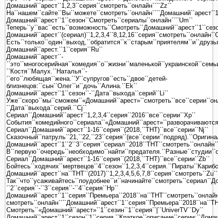
Домашний``арест``1,2,3``серия``смотреть``онлайн````Zz``
На``нашем``сайте``Вы``можете``смотреть``онлайн````Домашний``арест``1,
Домашний``арест``1``сезон``Смотреть``сериалы``онлайн````Um``
Теперь``у``вас``есть``возможность``Смотреть``Домашний``арест``1``сезон`
Домашний``арест``(сериал)``1,2,3,4``8,12,16``серия``смотреть``онлайн``C
Есть``только``один``выход,``обратится``к``старым``приятелям``и``друзь
Домашний``арест.``1``серия``Ru``
Домашний``арест``-
``это``многосерийная``комедия``о``жизни``маленькой``украинской``семьи
``Костя``Малух.``Наталья``-
``его``любящая``жена.``У``супругов``есть``двое``детей-
близнецов:``сын``Олег``и``дочь``Алина.``Ek``
Домашний``арест``1``сезон``-``Дата``выхода``серий``Li``
Уже``скоро``мы``сможем``«Домашний``арест»``смотреть``все``серии``онла
``Дата``выхода``серий.``Cj``
Сериал``Домашний``арест``1,2,3,4``серия``2016``все``серии``Xp``
События``комедийного``сериала``«Домашний``арест»``разворачиваются``во
Сериал``Домашний``арест``1-16``серия``(2018,``ТНТ)``все``серии``Nj``
Сказочный``патруль``21,``22,``23``серия``(все``серии``подряд).``Ориги
Домашний``арест``1``2``3``серия``сериал``2018``ТНТ``смотреть``онлайн`
В``первую``очередь``необходимо``найти``предателя.``Разные``студии``о
Сериал``Домашний``арест``1-16``серия``(2018,``ТНТ)``все``серии``Zb``
Бойтесь``ходячих``мертвецов``4``сезон``1,2,3,4``серия.``Пираты``Кари
Домашний``арест``на``ТНТ``(2017)``1,2,3,4,5,6,7,8``серия``смотреть``Zu``
Так``что``усаживайтесь``поудобнее``и``начинайте``смотреть``сериал``До
``2``серия``-``3``серия``-``4``серия``Hp``
Домашний``арест``1``серия``Премьера``2018``на``ТНТ``смотреть``онлайн
смотреть``онлайн````Домашний``арест``1``серия``Премьера``2018``на``ТН
Смотреть``«Домашний``арест»``1``сезин``1``серия``|``UniverTV``Dy``
Домашний``арест``1``сезон``1``серия.``Краткое``описание``серии:``Дома