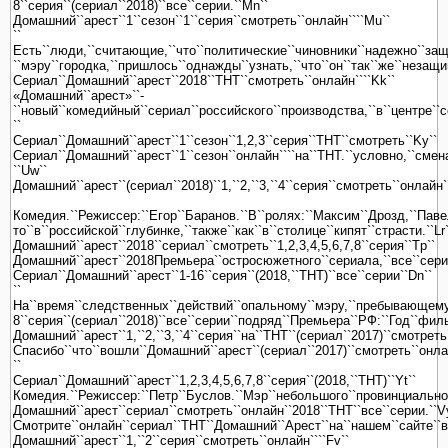
8``серия``(сериал``2018)``все``серии.``Mn``
Домашний``арест``1``сезон``1``серия``смотреть``онлайн````Mu``
``
Есть``люди,``считающие,``что``политические``чиновники``надежно``защи
``мэру``городка,``пришлось``однажды``узнать,``что``он``так``же``незащ
Сериал``Домашний``арест``2018``ТНТ``смотреть``онлайн````Kk``
«Домашний``арест»``-
``новый``комедийный``сериал``российского``производства,``в``центре``со
``
Сериал``Домашний``арест``1``сезон``1,2,3``серия``ТНТ``смотреть``Ky``
Сериал``Домашний``арест``1``сезон``онлайн````на``ТНТ.``условно,``смен
``Uw``
Домашний``арест``(сериал``2018)``1,``2,``3,``4``серия``смотреть``онлайн`
Комедия.``Режиссер:``Егор``Баранов.``В``ролях:``Максим``Дрозд,``Паве
то``в``российской``глубинке,``также``как``в``столице``кипят``страсти.``Lr`
Домашний``арест``2018``сериал``смотреть``1,2,3,4,5,6,7,8``серия``Tp``
Домашний``арест``2018Премьера``остросюжетного``сериала,``все``серии`
Сериал``Домашний``арест``1-16``серия``(2018,``ТНТ)``все``серии``Dn``
``
На``время``следственных``действий``опальному``мэру,``пребывающему`
8``серия``(сериал``2018)``все``серии``подряд``Премьера``РФ:``Год``фил
Домашний``арест``1,``2,``3,``4``серия``на``ТНТ``(сериал``2017)``смотреть
Спасибо``что``вошли``Домашний``арест``(сериал``2017)``смотреть``онлайн
``
Сериал``Домашний``арест``1,2,3,4,5,6,7,8``серия``(2018,``ТНТ)``Yt``
Комедия.``Режиссер:``Петр``Буслов.``Мэр``небольшого``провинциального
Домашний``арест``сериал``смотреть``онлайн``2018``ТНТ``все``серии.``V
Смотрите``онлайн``сериал``ТНТ``Домашний``Арест``на``нашем``сайте``все
Домашний``арест``1,``2``серия``смотреть``онлайн````Fv``