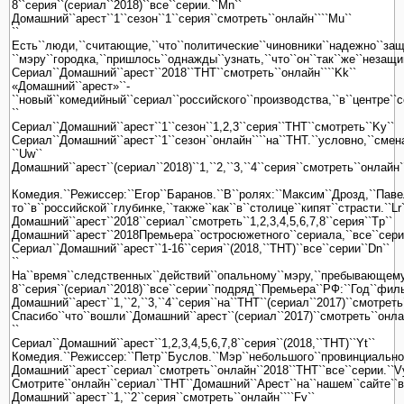
8``серия``(сериал``2018)``все``серии.``Mn``
Домашний``арест``1``сезон``1``серия``смотреть``онлайн````Mu``
``
Есть``люди,``считающие,``что``политические``чиновники``надежно``защи
``мэру``городка,``пришлось``однажды``узнать,``что``он``так``же``незащ
Сериал``Домашний``арест``2018``ТНТ``смотреть``онлайн````Kk``
«Домашний``арест»``-
``новый``комедийный``сериал``российского``производства,``в``центре``со
``
Сериал``Домашний``арест``1``сезон``1,2,3``серия``ТНТ``смотреть``Ky``
Сериал``Домашний``арест``1``сезон``онлайн````на``ТНТ.``условно,``смен
``Uw``
Домашний``арест``(сериал``2018)``1,``2,``3,``4``серия``смотреть``онлайн`
Комедия.``Режиссер:``Егор``Баранов.``В``ролях:``Максим``Дрозд,``Паве
то``в``российской``глубинке,``также``как``в``столице``кипят``страсти.``Lr`
Домашний``арест``2018``сериал``смотреть``1,2,3,4,5,6,7,8``серия``Tp``
Домашний``арест``2018Премьера``остросюжетного``сериала,``все``серии`
Сериал``Домашний``арест``1-16``серия``(2018,``ТНТ)``все``серии``Dn``
``
На``время``следственных``действий``опальному``мэру,``пребывающему`
8``серия``(сериал``2018)``все``серии``подряд``Премьера``РФ:``Год``фил
Домашний``арест``1,``2,``3,``4``серия``на``ТНТ``(сериал``2017)``смотреть
Спасибо``что``вошли``Домашний``арест``(сериал``2017)``смотреть``онлайн
``
Сериал``Домашний``арест``1,2,3,4,5,6,7,8``серия``(2018,``ТНТ)``Yt``
Комедия.``Режиссер:``Петр``Буслов.``Мэр``небольшого``провинциального
Домашний``арест``сериал``смотреть``онлайн``2018``ТНТ``все``серии.``V
Смотрите``онлайн``сериал``ТНТ``Домашний``Арест``на``нашем``сайте``все
Домашний``арест``1,``2``серия``смотреть``онлайн````Fv``