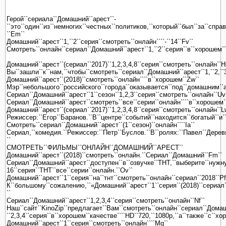
Герой``сериала``Домашний``арест``-
``это``один``из``немногих``честных``политиков,``который``был``за``спра
``Em``
Домашний``арест``1,``2``серия``смотреть``онлайн````-``14``Fv``
Смотреть``онлайн``сериал``Домашний``арест``1,``2``серия``в``хорошем``к
Домашний``арест``(сериал``2017)``1,2,3,4,8``серия``смотреть``онлайн``H
Вы``зашли``к``нам,``чтобы``смотреть``сериал``Домашний``арест``1,``2,``3
Домашний``арест``(2018)``смотреть``онлайн````в``хорошем``Zw``
Мэр``небольшого``российского``города``оказывается``под``домашним``аре
Сериал``Домашний``арест``1``сезон``1,2,3``серия``смотреть``онлайн``Uv
Сериал``Домашний``арест``смотреть``все``серии``онлайн````в``хорошем``
Домашний``арест``(сериал``2017)``1,2,3,4,8``серия``смотреть``онлайн``L
Режиссер:``Егор``Баранов.``В``центре``событий``находится``богатый``и`
Смотреть``сериал``Домашний``арест``(1``сезон)``онлайн````Ia``
Сериал,``комедия.``Режиссер:``Петр``Буслов.``В``ролях:``Павел``Дерев
``
СМОТРЕТЬ``ФИЛЬМЫ``ОНЛАЙН``ДОМАШНИЙ``АРЕСТ``
Домашний``арест``(2018)``смотреть``онлайн.``Сериал``Домашний``Fm``
Сериал``Домашний``арест``доступен``в``озвучке``ТНТ,``выберите``нужну
16``серия``ТНТ``все``серии``онлайн.``Ov``
Домашний``арест``1``серия``на``тнт``смотреть``онлайн``сериал``2018``Pf
К``большому``сожалению,``«Домашний``арест``1``серия``(2018)``сериал``
``
Сериал``Домашний``арест``1,2,3,4``серия``смотреть``онлайн``Nf``
Наш``сайт``KinoZip``предлагает``Вам``смотреть``онлайн``сериал``Домашн
``2,3,4``серия``в``хорошем``качестве````HD``720,``1080p,``а``также``с``х
Домашний``арест``1``серия``смотреть``онлайн````Mg``