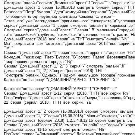
Смотрите``онлайн``сериал``Домашний``арест``1``серия````в``хорошем``кач
Домашний``арест``1``серия``16.08.2018``смотреть``онлайн``сериал``ТНТ
Режиссер:``Петр``Буслов.``Идея``комедийного``сериала``"Домашний``ар
``очередной``плод``неуёмной``фантазии``Семена``Слепков``-
``ставшего``уже``легендарным``оригинального``сценариста``и``успешног
сериал``домашний``арест``1``серия``смотреть``онлайн``в``хорошем``Le``
Смотрите``сериал``домашний``арест``1``серия.``В``маленьком``городке
то``в``российской``глубинке,``также``как``в``столице``кипят``страсти.``Fk
Домашний``арест``2018``все``серии``на``ТНТ``смотреть``онлайн``Nh``
Мы``предлагаем``вам``смотреть``Домашний``арест``2018``все``серии``на
``Mj``
Сериал``Домашний``арест``1``серия``скачать``торрент``в``хорошем``Hb``
Комедия.``Режиссер:``Петр``Буслов.``В``ролях:``Павел``ДеревянкоПаве
``мэр``провинциального``городка.``Bj``
Сериал``Домашний``арест``1,``2,``3``серия``-``смотреть``онлайн``Ji``
Домашний``арест``1,``2,``3``серия``(сериал``2018)``ТНТ``-
``смотреть``онлайн.``Однако,``в``одном``небольшом``городке``проживае
Картинки``по``запросу``"ДОМАШНИЙ``АРЕСТ``1``СЕРИЯ"``Du``
Картинки``по``запросу``"ДОМАШНИЙ``АРЕСТ``1``СЕРИЯ"``Li``
Сериал``Домашний``арест``1-12``серия``(2018,``ТНТ)``все``серии``Rh``
Пока``избран``Домашний``арест``в``качестве``меры,``позволяющей``пред
21``серия``(сериал``2018,``ТНТ)``все``серии.``Ya``
Домашний``арест``1,``2``серия``(16.08.2018)``сериал``смотреть``онлайн`
Домашний``арест``1,``2``серия``(16.08.2018).``Многие``считают,``что``в`
Домашний``арест``(сериал``2018)``1,2,3,4,8,12,16``серия``смотреть``Jw``
Сериал``Домашний``арест``2018``смотреть``онлайн``все``серии``в``хоро
Домашний``арест``(1-16``серия)``смотреть``онлайн.``Nh``
Про``что``сериал``«Домашний``арест»:``Действия``комедийного``сериала