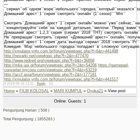
—
``сериал``об``одном``мэре``небольшого``городка,``который``оказался``з
Домашний``арест``1``серия``смотреть``онлайн``(1``сезон)````Mm``
Смотреть``Домашний``арест``1``серия``онлайн``можно``уже``сейчас,``на`
``концентрируйте``себя``на``каждой``детальке,``мелочи.``Перед``вами``
Домашний``арест``1,2,3``серия``(сериал``2018``ТНТ)``смотреть``онлайн``
Не``прекращая``смотреть``сериал``«Домашний``арест»``онлайн,``получится
Домашний``арест``1``серия``дата``выхода``сериал``2018``смотреть``Pr``
Комедия.``Мэр``небольшого``городка``попадает``в``сложную``ситуацию.``
http://xmulator.ynfo.com.br/forum/viewtopic.php?f=6&t=441498
http://nevarki.net/viewtopic.php?f=2&t=477470
http://www.redveil.org/viewtopic.php?f=6&t=36858
http://mke.uoi.gr/forum/viewtopic.php?f=2&t=54206
https://gamepad-
converter.mycoov.com/viewtopic.php?f=4&t=63219
http://accf.asia/forum/viewtopic.php?f=2&t=177181
http://xmulator.ynfo.com.br/forum/viewtopic.php?f=6&t=441517
#
2018-08-16 13:31 ·
Reply
·
(0)
Home
»
FILM KOLOSAL
»
MARI KUMPUL
»
Oyoka21
» View post
Online: Guests: 1
Pengunjung Harian: ( 508 )
Total Pengunjung: ( 1855283 )