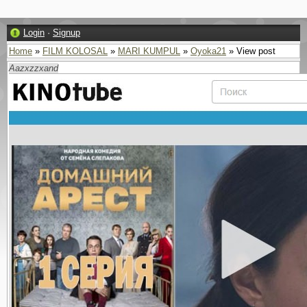
Login
·
Signup
Home
»
FILM KOLOSAL
»
MARI KUMPUL
»
Oyoka21
» View post
Aazxzzxand