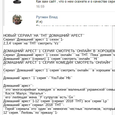
НОВЫЙ``СЕРИАЛ``НА``ТНТ``ДОМАШНИЙ``АРЕСТ``
Сериал``Домашний``арест``1``сезон``1-
2,3,4``серия``на``ТНТ``смотреть``Vz``
ДОМАШНИЙ``АРЕСТ``1``СЕРИЯ``СМОТРЕТЬ``ОНЛАЙН``В``ХОРОШЕМ
Сериал``Домашний``арест``1``сезон``онлайн````на``ТНТ.``Пока``деяния``
Домашний``арест``(сериал)``1``серия``смотреть``онлайн````Hi``
ДОМАШНИЙ``АРЕСТ``1``СЕРИЯ``КОМЕДИЯ``СМОТРЕТЬ``ОНЛАЙН``
``
Сериал``Домашний``арест``1``серия``смотреть``онлайн````в``хорошем``к
``
Домашний``арест.``1``серия``-``YouTube``Hb``
Домашний``арест``-
``это``многосерийная``комедия``о``жизни``маленькой``украинской``семьи
``Костя``Малух.``Наталья``-
``его``любящая``жена.``У``супругов``есть``Gx``
Домашний``арест``1-12``серия``(сериал``2018``ТНТ)``все``серии``Lp``
Домашний``арест``сериал``2018``ТНТ``-
``Герой``сериала``это``один``из``немногих``честных``политиков,``которы
12``серия.``Любовь``по``приказу``1-