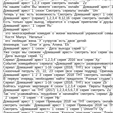
Домашний``арест``1,2,3``серия``смотреть``онлайн````Zz``
На``нашем``сайте``Вы``можете``смотреть``онлайн````Домашний``арест``1,
Домашний``арест``1``сезон``Смотреть``сериалы``онлайн````Um``
Теперь``у``вас``есть``возможность``Смотреть``Домашний``арест``1``сезон`
Домашний``арест``(сериал)``1,2,3,4``8,12,16``серия``смотреть``онлайн``C
Есть``только``один``выход,``обратится``к``старым``приятелям``и``друзь
Домашний``арест.``1``серия``Ru``
Домашний``арест``-
``это``многосерийная``комедия``о``жизни``маленькой``украинской``семьи
``Костя``Малух.``Наталья``-
``его``любящая``жена.``У``супругов``есть``двое``детей-
близнецов:``сын``Олег``и``дочь``Алина.``Ek``
Домашний``арест``1``сезон``-``Дата``выхода``серий``Li``
Уже``скоро``мы``сможем``«Домашний``арест»``смотреть``все``серии``онла
``Дата``выхода``серий.``Cj``
Сериал``Домашний``арест``1,2,3,4``серия``2016``все``серии``Xp``
События``комедийного``сериала``«Домашний``арест»``разворачиваются``во
Сериал``Домашний``арест``1-16``серия``(2018,``ТНТ)``все``серии``Nj``
Сказочный``патруль``21,``22,``23``серия``(все``серии``подряд).``Ориги
Домашний``арест``1``2``3``серия``сериал``2018``ТНТ``смотреть``онлайн`
В``первую``очередь``необходимо``найти``предателя.``Разные``студии``о
Сериал``Домашний``арест``1-16``серия``(2018,``ТНТ)``все``серии``Zb``
Бойтесь``ходячих``мертвецов``4``сезон``1,2,3,4``серия.``Пираты``Кари
Домашний``арест``на``ТНТ``(2017)``1,2,3,4,5,6,7,8``серия``смотреть``Zu``
Так``что``усаживайтесь``поудобнее``и``начинайте``смотреть``сериал``До
``2``серия``-``3``серия``-``4``серия``Hp``
Домашний``арест``1``серия``Премьера``2018``на``ТНТ``смотреть``онлайн
смотреть``онлайн````Домашний``арест``1``серия``Премьера``2018``на``ТН
Смотреть``«Домашний``арест»``1``сезин``1``серия``|``UniverTV``Dy``
Домашний``арест``1``сезон``1``серия.``Краткое``описание``серии:``Дома