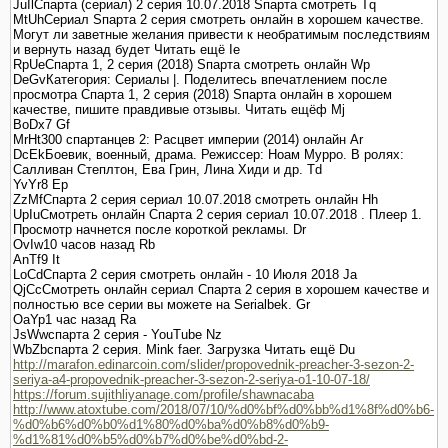
JuIlСпарта (сериал) 2 серия 10.07.2018 Sпарта смотреть Tq
MtUhСериал Sпарта 2 серия смотреть онлайн в хорошем качестве.
Могут ли заветные желания привести к необратимым последствиям
и вернуть назад будет Читать ещё Ie
RpUeСпарта 1, 2 серия (2018) Sпарта смотреть онлайн Wp
DeGvКатегория: Сериалы |. Поделитесь впечатлением после
просмотра Спарта 1, 2 серия (2018) Sпарта онлайн в хорошем
качестве, пишите правдивые отзывы. Читать ещёф Mj
BoDx7 Gf
MrHt300 спартанцев 2: Расцвет империи (2014) онлайн Ar
DcEkБоевик, военный, драма. Режиссер: Ноам Мурро. В ролях:
Салливан Степлтон, Ева Грин, Лина Хиди и др. Td
YvYr8 Ep
ZzMfСпарта 2 серия сериал 10.07.2018 смотреть онлайн Hh
UpIuСмотреть онлайн Спарта 2 серия сериал 10.07.2018 . Плеер 1.
Просмотр начнется после короткой рекламы. Dr
OvIw10 часов назад Rb
AnTf9 It
LoCdСпарта 2 серия смотреть онлайн - 10 Июля 2018 Ja
QjCcСмотреть онлайн сериал Спарта 2 серия в хорошем качестве и
полностью все серии вы можете на Serialbek. Gr
OaYp1 час назад Ra
JsWwспарта 2 серия - YouTube Nz
WbZbспарта 2 серия. Mink faer. Загрузка Читать ещё Du
http://marafon.edinarcoin.com/slider/propovednik-preacher-3-sezon-2-
seriya-a4-propovednik-preacher-3-sezon-2-seriya-o1-10-07-18/
https://forum.sujithliyanage.com/profile/shawnacaba
http://www.atoxtube.com/2018/07/10/%d0%bf%d0%bb%d1%8f%d0%b6-
%d0%b6%d0%b0%d1%80%d0%ba%d0%b8%d0%b9-
%d1%81%d0%b5%d0%b7%d0%be%d0%bd-2-