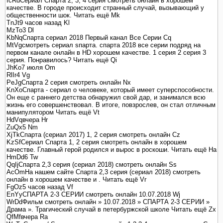
IcRdСериал Спарта 2, 3, 4 серия смотреть онлайн в хорошем
качестве. В городе происходит странный случай, вызывающий у
общественности шок. Читать ещё Mk
TnJt9 часов назад Kl
MzTo3 Dl
KbNqСпарта сериал 2018 Первый канал Все Серии Cq
MtVgсмотреть сериал sпарта. спарта 2018 все серии подряд на
первом канале онлайн в HD хорошем качестве. 1 серия 2 серия 3
серия. Понравилось? Читать ещё Qi
JhKo7 июля Om
RlIr4 Vg
PeJgCпарта 2 серия смотреть онлайн Nx
KnXoСпарта - сериал о человеке, который имеет суперспособности.
Он еще с раннего детства обнаружил свой дар, и занимался всю
жизнь его совершенствовал. В итоге, повзрослев, он стал отличным
манипулятором Читать ещё Vt
HdVqвчера Hr
ZuQx5 Nm
XjTkСпарта (сериал 2017) 1, 2 серия смотреть онлайн Cz
KzSfСериал Спарта 1, 2 серия смотреть онлайн в хорошем
качестве. Главный герой родился и вырос в роскоши. Читать ещё Ha
HmDd6 Tw
QqIjСпарта 2,3 серия (сериал 2018) смотреть онлайн Ss
AcOmНа нашем сайте Спарта 2,3 серия (сериал 2018) смотреть
онлайн в хорошем качестве и . Читать ещё Vr
FgOz5 часов назад Vf
EnYyСПАРТА 2-3 СЕРИИ смотреть онлайн 10.07.2018 Wj
WrDdФильм смотреть онлайн » 10.07.2018 » СПАРТА 2-3 СЕРИИ »
Драма ». Трагический случай в петербуржской школе Читать ещё Zx
QfMfвчера Ra