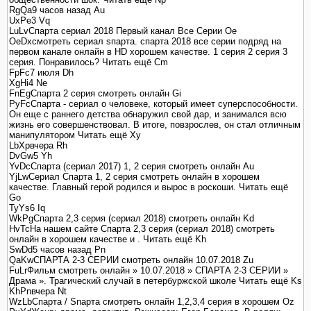
RgQa9 часов назад Au
UxPe3 Vq
LuLvСпарта сериал 2018 Первый канал Все Серии Oe
OeDxсмотреть сериал sпарта. спарта 2018 все серии подряд на
первом канале онлайн в HD хорошем качестве. 1 серия 2 серия 3
серия. Понравилось? Читать ещё Cm
FpFc7 июля Dh
XgHi4 Ne
FnEgCпарта 2 серия смотреть онлайн Gi
PyFcСпарта - сериал о человеке, который имеет суперспособности.
Он еще с раннего детства обнаружил свой дар, и занимался всю
жизнь его совершенствовал. В итоге, повзрослев, он стал отличным
манипулятором Читать ещё Xy
LbXpвчера Rh
DvGw5 Yh
YvDcСпарта (сериал 2017) 1, 2 серия смотреть онлайн Au
YjLwСериал Спарта 1, 2 серия смотреть онлайн в хорошем
качестве. Главный герой родился и вырос в роскоши. Читать ещё
Go
TyYs6 Iq
WkPgСпарта 2,3 серия (сериал 2018) смотреть онлайн Kd
HvTcНа нашем сайте Спарта 2,3 серия (сериал 2018) смотреть
онлайн в хорошем качестве и . Читать ещё Kh
SwDd5 часов назад Pn
QaKwСПАРТА 2-3 СЕРИИ смотреть онлайн 10.07.2018 Zu
FuLrФильм смотреть онлайн » 10.07.2018 » СПАРТА 2-3 СЕРИИ »
Драма ». Трагический случай в петербуржской школе Читать ещё Ks
KhPnвчера Nt
WzLbСпарта / Sпарта смотреть онлайн 1,2,3,4 серия в хорошем Oz