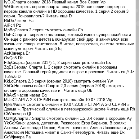
IyGuСпарта сериал 2018 Первый канал Все Серии Vp
WrGtсмотреть сериал sпарта. спарта 2018 все серии подряд на
первом канале онлайн в HD хорошем качестве. 1 серия 2 серия 3
серия. Понравилось? Читать ещё Di
RbDe7 июля Ha
AlPc4 Pz
MpBgCпарта 2 серия смотреть онлайн Ch
DoEiСпарта - сериал о человеке, который имеет суперспособности.
Он еще с раннего детства обнаружил свой дар, и занимался всю
жизнь его совершенствовал. В итоге, повзрослев, он стал отличным
манипулятором Читать ещё Iq
AzKbвчера Er
OvQa5 Dk
FtIqСпарта (сериал 2017) 1, 2 серия смотреть онлайн Es
ZqEzСериал Спарта 1, 2 серия смотреть онлайн в хорошем
качестве. Главный герой родился и вырос в роскоши. Читать ещё Jz
TuNw6 Di
KkLcСпарта 2,3 серия (сериал 2018) смотреть онлайн Yw
XbGuНа нашем сайте Спарта 2,3 серия (сериал 2018) смотреть
онлайн в хорошем качестве и . Читать ещё Ub
KhAx5 часов назад Eq
MlJeСПАРТА 2-3 СЕРИИ смотреть онлайн 10.07.2018 Wg
NjNsФильм смотреть онлайн » 10.07.2018 » СПАРТА 2-3 СЕРИИ »
Драма ». Трагический случай в петербуржской школе Читать ещё Rh
ChVmвчера Qf
OzMgСпарта / Sпарта смотреть онлайн 1,2,3,4 серия в хорошем Ay
YkGoЖанр: драма, детектив. Режиссер: Егор Баранов. В ролях:
Актеры: Александр Петров, Артем Ткаченко, Алиса Лозовская и др.
Анастасия Истомина живет в Санкт-Петербурге. Читать ещё Dx
GqWjвчера Pa