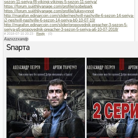
sezon-11-seriya-f8-vikingi-vikings-5-sezon-11-seriya/
https://forum.sujithliyanage.com/profile/isobelpark
https://forum.sujithliyanage.com/profile/lukesynnot
http://marafon.edinarcoin.com/slider/neshvill-nashville-6-sezon-14-seriya-
j2-neshvill-nashville-6-sezon-14-seriya-b0-10-07-10/
http://marafon.edinarcoin.com/slider/propovednik-preacher-3-sezon-5-
seriya-q5-propovednik-preacher-3-sezon-5-seriya-a6-10-07-2018/
#
2018-07-10 20:23 ·
Reply
·
(0)
Aazxzzxandp