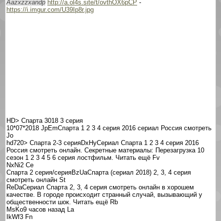
Aazxzzxandp
http://a.ol4s.site/t/ovthOX6pCP
-
https://i.imgur.com/U39Ip8r.jpg
HD> Спарта 3018 3 серия
10*07*2018 JpEmСпарта 1 2 3 4 серия 2016 сериал Россия смотреть
Jo
hd720> Спарта 2-3 серияDxHyСериал Спарта 1 2 3 4 серия 2016
Россия смотреть онлайн. Секретные материалы: Перезагрузка 10
сезон 1 2 3 4 5 6 серия лостфильм. Читать ещё Fv
NxNi2 Ce
Спарта 2 серия/серияBzUaСпарта (сериал 2018) 2, 3, 4 серия
смотреть онлайн St
ReDaСериал Спарта 2, 3, 4 серия смотреть онлайн в хорошем
качестве. В городе происходит странный случай, вызывающий у
общественности шок. Читать ещё Rb
MsKo9 часов назад La
IkWf3 Fn