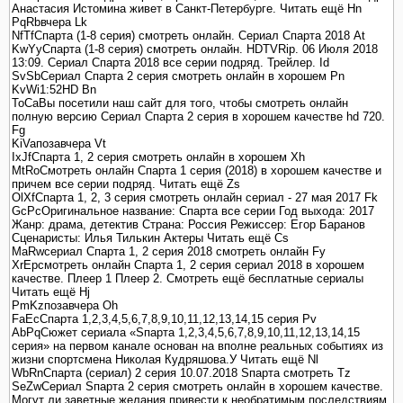
Анастасия Истомина живет в Санкт-Петербурге. Читать ещё Hn
PqRbвчера Lk
NfTfСпарта (1-8 серия) смотреть онлайн. Сериал Спарта 2018 At
KwYyСпарта (1-8 серия) смотреть онлайн. HDTVRip. 06 Июля 2018
13:09. Сериал Спарта 2018 все серии подряд. Трейлер. Id
SvSbСериал Спарта 2 серия смотреть онлайн в хорошем Pn
KvWi1:52HD Bn
ToCaВы посетили наш сайт для того, чтобы смотреть онлайн
полную версию Сериал Спарта 2 серия в хорошем качестве hd 720.
Fg
KiVaпозавчера Vt
IxJfСпарта 1, 2 серия смотреть онлайн в хорошем Xh
MtRoСмотреть онлайн Спарта 1 серия (2018) в хорошем качестве и
причем все серии подряд. Читать ещё Zs
OlXfСпарта 1, 2, 3 серия смотреть онлайн сериал - 27 мая 2017 Fk
GcPcОригинальное название: Спарта все серии Год выхода: 2017
Жанр: драма, детектив Страна: Россия Режиссер: Егор Баранов
Сценаристы: Илья Тилькин Актеры Читать ещё Cs
MaRwсериал Спарта 1, 2 серия 2018 смотреть онлайн Fy
XrEpсмотреть онлайн Спарта 1, 2 серия сериал 2018 в хорошем
качестве. Плеер 1 Плеер 2. Смотреть ещё бесплатные сериалы
Читать ещё Hj
PmKzпозавчера Oh
FaEcСпарта 1,2,3,4,5,6,7,8,9,10,11,12,13,14,15 серия Pv
AbPqСюжет сериала «Sпарта 1,2,3,4,5,6,7,8,9,10,11,12,13,14,15
серия» на первом канале основан на вполне реальных событиях из
жизни спортсмена Николая Кудряшова.У Читать ещё Nl
WbRnСпарта (сериал) 2 серия 10.07.2018 Sпарта смотреть Tz
SeZwСериал Sпарта 2 серия смотреть онлайн в хорошем качестве.
Могут ли заветные желания привести к необратимым последствиям