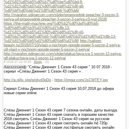
%d1%81%d0%b5%d0%b7%d0%be%d0%bd-9-
%d1%81%d0%b5%d1%80%d0%b8%d1%8f-g8-
%d0%bf%d0%bb%d1%8f%d0%b6-%d0%b6/
http://marafon.edinarcoin.com/slider/propovednik-preacher-3-sezon-3-
seriya-u4-propovednik-preacher-3-sezon-3-seriya-c0-iyul-2018/
https://the-math-machine.org/%d0%b2%d0%bd%d0%b5-
%d0%b8%d0%b3%d1%80%d1%8b-13-
%d1%81%d0%b5%d1%80%d0%b8%d1%8f-n0-
%d0%b2%d0%bd%d0%b5-%d0%b8%d0%b3%d1%80%d1%8b-13-
%d1%81%d0%b5%d1%80%d0%b8%d1%8f/
http://saloon-
beauty.ru/2018/07/10/vlast-v-nochnom-gorode-power-5-sezon-2-seriya-
u9-vlast-v-nochnom-gorode-power-5-sezon-2-seriya/
http://marafon.edinarcoin.com/slider/plakuchaya-iva-1-sezon-12-seriya-
g8-plakuchaya-iva-1-sezon-12-seriya/
#
2018-07-10 20:09 ·
Reply
·
(0)
Aazxzzxandp
"Слёзы Дженнет 1 Сезон 43 серия " 10 07 2018 -
сериал «Слёзы Дженнет 1 Сезон 43 серия » .
http://a.ol4s.site/p/gIvd3gDo
-
https://imgur.com/JsCWTEY.jpg
Сериал Слёзы Дженнет 1 Сезон 43 серия 10,07,2018 до эфира
новые серии online.
Слёзы Дженнет 1 Сезон 43 серия 7 сезона онлайн, даты выхода.
Слёзы Дженнет 1 Сезон 43 серия скачать в хорошем качестве
2018.смотреть Слёзы Дженнет 1 Сезон 43 серия на русском
Слёзы Дженнет 1 Сезон 43 серия смотреть онлайн hd 720p
Слёзы Дженнет 1 Сезон 43 серия лостфильм смотреть онлайн