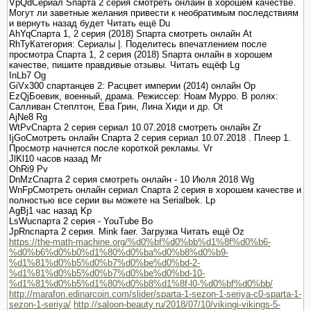
VpQdСериал Sпарта 2 серия смотреть онлайн в хорошем качестве.
Могут ли заветные желания привести к необратимым последствиям
и вернуть назад будет Читать ещё Du
AhYqСпарта 1, 2 серия (2018) Sпарта смотреть онлайн At
RhTyКатегория: Сериалы |. Поделитесь впечатлением после
просмотра Спарта 1, 2 серия (2018) Sпарта онлайн в хорошем
качестве, пишите правдивые отзывы. Читать ещёф Lg
InLb7 Og
GiVx300 спартанцев 2: Расцвет империи (2014) онлайн Op
EzQjБоевик, военный, драма. Режиссер: Ноам Мурро. В ролях:
Салливан Степлтон, Ева Грин, Лина Хиди и др. Ot
AjNe8 Rg
WtPvСпарта 2 серия сериал 10.07.2018 смотреть онлайн Zr
IjGoСмотреть онлайн Спарта 2 серия сериал 10.07.2018 . Плеер 1.
Просмотр начнется после короткой рекламы. Vr
JlKl10 часов назад Mr
OhRi9 Pv
DnMzСпарта 2 серия смотреть онлайн - 10 Июля 2018 Wg
WnFpСмотреть онлайн сериал Спарта 2 серия в хорошем качестве и
полностью все серии вы можете на Serialbek. Lp
AgBj1 час назад Kp
LsWuспарта 2 серия - YouTube Bo
JpRnспарта 2 серия. Mink faer. Загрузка Читать ещё Oz
https://the-math-machine.org/%d0%bf%d0%bb%d1%8f%d0%b6-
%d0%b6%d0%b0%d1%80%d0%ba%d0%b8%d0%b9-
%d1%81%d0%b5%d0%b7%d0%be%d0%bd-2-
%d1%81%d0%b5%d0%b7%d0%be%d0%bd-10-
%d1%81%d0%b5%d1%80%d0%b8%d1%8f-l0-%d0%bf%d0%bb/
http://marafon.edinarcoin.com/slider/sparta-1-sezon-1-seriya-c0-sparta-1-
sezon-1-seriya/
http://saloon-beauty.ru/2018/07/10/vikingi-vikings-5-