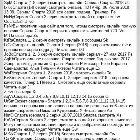
SpMrСпарта (1-8 серия) смотреть онлайн. Сериал Спарта 2018 Uc
IxKcСпарта (1-8 серия) смотреть онлайн. HDTVRip. 06 Июля 2018
13:09. Сериал Спарта 2018 все серии подряд. Трейлер. Fe
HxHyСериал Спарта 2 серия смотреть онлайн в хорошем Tw
OqLh1:52HD Kd
FsNrВы посетили наш сайт для того, чтобы смотреть онлайн полную
версию Сериал Спарта 2 серия в хорошем качестве hd 720. Vd
MlTkпозавчера Zs
KtRaСпарта 1, 2 серия смотреть онлайн в хорошем Sk
IxCgСмотреть онлайн Спарта 1 серия (2018) в хорошем качестве и
причем все серии подряд. Читать ещё Dd
JoBqСпарта 1, 2, 3 серия смотреть онлайн сериал - 27 мая 2017 Fs
AgKbОригинальное название: Спарта все серии Год выхода: 2017
Жанр: драма, детектив Страна: Россия Режиссер: Егор Баранов
Сценаристы: Илья Тилькин Актеры Читать ещё Ex
WsRlсериал Спарта 1, 2 серия 2018 смотреть онлайн Te
KvXmсмотреть онлайн Спарта 1, 2 серия сериал 2018 в хорошем
качестве. Плеер 1 Плеер 2. Смотреть ещё бесплатные сериалы
Читать ещё Ji
ZjFzпозавчера Xr
AqVcСпарта 1,2,3,4,5,6,7,8,9,10,11,12,13,14,15 серия Oi
UrSmСюжет сериала «Sпарта 1,2,3,4,5,6,7,8,9,10,11,12,13,14,15
серия» на первом канале основан на вполне реальных событиях из
жизни спортсмена Николая Кудряшова.У Читать ещё Ae
NmOlСпарта (сериал) 2 серия 10.07.2018 Sпарта смотреть Xs
KoVvСериал Sпарта 2 серия смотреть онлайн в хорошем качестве.
Могут ли заветные желания привести к необратимым последствиям
и вернуть назад будет Читать ещё Gw
MrNxСпарта 1, 2 серия (2018) Sпарта смотреть онлайн Cw
OxXjКатегория: Сериалы |. Поделитесь впечатлением после