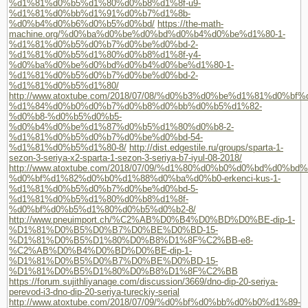
%d1%81%d0%b5%d1%80%d0%b8%d1%8f-u9-
%d1%81%d0%bb%d1%91%d0%b7%d1%8b-
%d0%b4%d0%b6%d0%b5%d0%bd/
https://the-math-
machine.org/%d0%ba%d0%be%d0%bd%d0%b4%d0%be%d1%80-1-
%d1%81%d0%b5%d0%b7%d0%be%d0%bd-2-
%d1%81%d0%b5%d1%80%d0%b8%d1%8f-y4-
%d0%ba%d0%be%d0%bd%d0%b4%d0%be%d1%80-1-
%d1%81%d0%b5%d0%b7%d0%be%d0%bd-2-
%d1%81%d0%b5%d1%80/
http://www.atoxtube.com/2018/07/08/%d0%b3%d0%be%d1%81%d0%b
%d1%84%d0%b0%d0%b7%d0%b8%d0%bb%d0%b5%d1%82-
%d0%b8-%d0%b5%d0%b5-
%d0%b4%d0%be%d1%87%d0%b5%d1%80%d0%b8-2-
%d1%81%d0%b5%d0%b7%d0%be%d0%bd-54-
%d1%81%d0%b5%d1%80-8/
http://dist.edgestile.ru/groups/sparta-1-
sezon-3-seriya-x2-sparta-1-sezon-3-seriya-b7-iyul-08-2018/
http://www.atoxtube.com/2018/07/09/%d1%80%d0%b0%d0%bd%d0%bd
%d0%bf%d1%82%d0%b0%d1%88%d0%ba%d0%b0-erkenci-kus-1-
%d1%81%d0%b5%d0%b7%d0%be%d0%bd-5-
%d1%81%d0%b5%d1%80%d0%b8%d1%8f-
%d0%bf%d0%b5%d1%80%d0%b5%d0%b2-8/
http://www.pneuimport.ch/%C2%AB%D0%B4%D0%BD%D0%BE-dip-1-
%D1%81%D0%B5%D0%B7%D0%BE%D0%BD-15-
%D1%81%D0%B5%D1%80%D0%B8%D1%8F%C2%BB-e8-
%C2%AB%D0%B4%D0%BD%D0%BE-dip-1-
%D1%81%D0%B5%D0%B7%D0%BE%D0%BD-15-
%D1%81%D0%B5%D1%80%D0%B8%D1%8F%C2%BB
https://forum.sujithliyanage.com/discussion/3669/dno-dip-20-seriya-
perevod-i3-dno-dip-20-seriya-tureckiy-serial
http://www.atoxtube.com/2018/07/09/%d0%bf%d0%bb%d0%b0%d1%89-