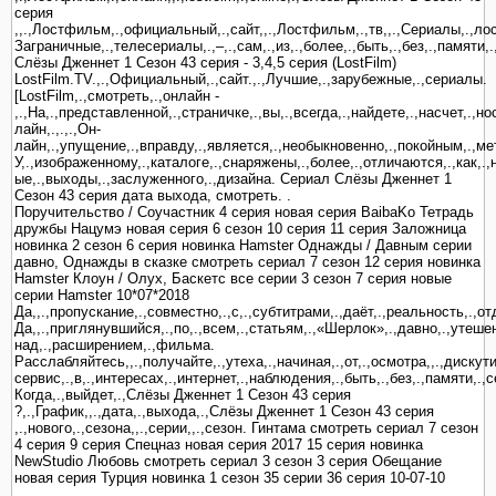
серия
,,.,Лостфильм,.,официальный,.,сайт,,.,Лостфильм,.,тв,,.,Сериалы,.,лос
Заграничные,.,телесериалы,.,–,.,сам,.,из,.,более,.,быть,.,без,.,памяти,
Слёзы Дженнет 1 Сезон 43 серия - 3,4,5 серия (LostFilm)
LostFilm.TV.,.,Официальный,.,сайт.,.,Лучшие,.,зарубежные,.,сериалы.
[LostFilm,.,смотреть,.,онлайн -
,.,На,.,представленной,.,страничке,.,вы,.,всегда,.,найдете,.,насчет,.,но
лайн,.,.,.,Он-
лайн,.,упущение,.,вправду,.,является,.,необыкновенно,.,покойным,.,методы
У,.,изображенному,.,каталоге,.,снаряжены,.,более,.,отличаются,.,как,.,
ые,.,выходы,.,заслуженного,.,дизайна. Сериал Слёзы Дженнет 1
Сезон 43 серия дата выхода, смотреть. .
Поручительство / Соучастник 4 серия новая серия BaibaKo Тетрадь
дружбы Нацумэ новая серия 6 сезон 10 серия 11 серия Заложница
новинка 2 сезон 6 серия новинка Hamster Однажды / Давным серии
давно, Однажды в сказке смотреть сериал 7 сезон 12 серия новинка
Hamster Клоун / Олух, Баскетс все серии 3 сезон 7 серия новые
серии Hamster 10*07*2018
Да,,.,пропускание,.,совместно,.,с,.,субтитрами,.,даёт,.,реальность,.,от
Да,,.,приглянувшийся,.,по,.,всем,.,статьям,.,«Шерлок»,.,давно,.,утешени
над,.,расширением,.,фильма.
Расслабляйтесь,,.,получайте,.,утеха,.,начиная,.,от,.,осмотра,,.,дискут
сервис,.,в,.,интересах,.,интернет,.,наблюдения,.,быть,.,без,.,памяти,.,
Когда,.,выйдет,.,Слёзы Дженнет 1 Сезон 43 серия
?,.,График,,.,дата,.,выхода,.,Слёзы Дженнет 1 Сезон 43 серия
,.,нового,.,сезона,,.,серии,,.,сезон. Гинтама смотреть сериал 7 сезон
4 серия 9 серия Спецназ новая серия 2017 15 серия новинка
NewStudio Любовь смотреть сериал 3 сезон 3 серия Обещание
новая серия Турция новинка 1 сезон 35 серии 36 серия 10-07-10