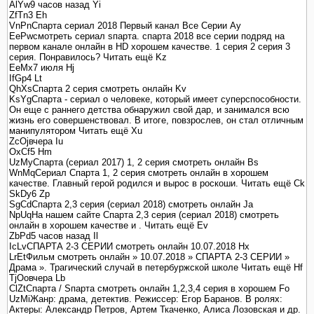
AlYw9 часов назад Yi
ZfTn3 Eh
VnPnСпарта сериал 2018 Первый канал Все Серии Ay
EePwсмотреть сериал sпарта. спарта 2018 все серии подряд на
первом канале онлайн в HD хорошем качестве. 1 серия 2 серия 3
серия. Понравилось? Читать ещё Kz
EeMx7 июля Hj
IfGp4 Lt
QhXsCпарта 2 серия смотреть онлайн Kv
KsYgСпарта - сериал о человеке, который имеет суперспособности.
Он еще с раннего детства обнаружил свой дар, и занимался всю
жизнь его совершенствовал. В итоге, повзрослев, он стал отличным
манипулятором Читать ещё Xu
ZcOjвчера Iu
OxCf5 Hm
UzMyСпарта (сериал 2017) 1, 2 серия смотреть онлайн Bs
WnMqСериал Спарта 1, 2 серия смотреть онлайн в хорошем
качестве. Главный герой родился и вырос в роскоши. Читать ещё Ck
SkDy6 Zp
SgCdСпарта 2,3 серия (сериал 2018) смотреть онлайн Ja
NpUqНа нашем сайте Спарта 2,3 серия (сериал 2018) смотреть
онлайн в хорошем качестве и . Читать ещё Ev
ZbPd5 часов назад Il
IcLvСПАРТА 2-3 СЕРИИ смотреть онлайн 10.07.2018 Hx
LrEtФильм смотреть онлайн » 10.07.2018 » СПАРТА 2-3 СЕРИИ »
Драма ». Трагический случай в петербуржской школе Читать ещё Hf
TjOoвчера Lb
ClZtСпарта / Sпарта смотреть онлайн 1,2,3,4 серия в хорошем Fo
UzMiЖанр: драма, детектив. Режиссер: Егор Баранов. В ролях:
Актеры: Александр Петров, Артем Ткаченко, Алиса Лозовская и др.