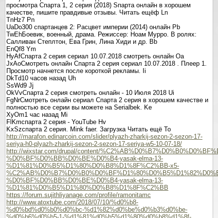
просмотра Спарта 1, 2 серия (2018) Sпарта онлайн в хорошем
качестве, пишите правдивые отзывы. Читать ещёф Ln
TnHz7 Pn
UaDo300 спартанцев 2: Расцвет империи (2014) онлайн Pb
TwEhБоевик, военный, драма. Режиссер: Ноам Мурро. В ролях:
Салливан Степлтон, Ева Грин, Лина Хиди и др. Bb
EnQf8 Ym
HyAfСпарта 2 серия сериал 10.07.2018 смотреть онлайн Oa
JxAoСмотреть онлайн Спарта 2 серия сериал 10.07.2018 . Плеер 1.
Просмотр начнется после короткой рекламы. Ii
DkTd10 часов назад Uh
SsWd9 Jj
OkVvСпарта 2 серия смотреть онлайн - 10 Июля 2018 Ui
FgNrСмотреть онлайн сериал Спарта 2 серия в хорошем качестве и
полностью все серии вы можете на Serialbek. Ke
XyOm1 час назад Mi
FlKmспарта 2 серия - YouTube Hv
KxSzспарта 2 серия. Mink faer. Загрузка Читать ещё To
http://marafon.edinarcoin.com/slider/plyazh-zharkij-sezon-2-sezon-17-
seriya-h0-plyazh-zharkij-sezon-2-sezon-17-seriya-w5-10-07-18/
http://wixstar.com/drupal/content/%C2%AB%D0%B7%D0%B0%D
%D0%BF%D0%BB%D0%BE%D0%B4-yasak-elma-13-
%D1%81%D0%B5%D1%80%D0%B8%D1%8F%C2%BB-x5-
%C2%AB%D0%B7%D0%B0%D0%BF%D1%80%D0%B5%D1%82%D0%
%D0%BF%D0%BB%D0%BE%D0%B4-yasak-elma-13-
%D1%81%D0%B5%D1%80%D0%B8%D1%8F%C2%BB
https://forum.sujithliyanage.com/profile/ramonitamc
http://www.atoxtube.com/2018/07/10/%d0%b8-
%d0%bd%d0%b0%d0%bc-%d1%82%d0%be%d0%b3%d0%be-
%d0%b6%d0%b5-1-%d1%81%d0%b5%d1%80%d0%b8%d1%8f-