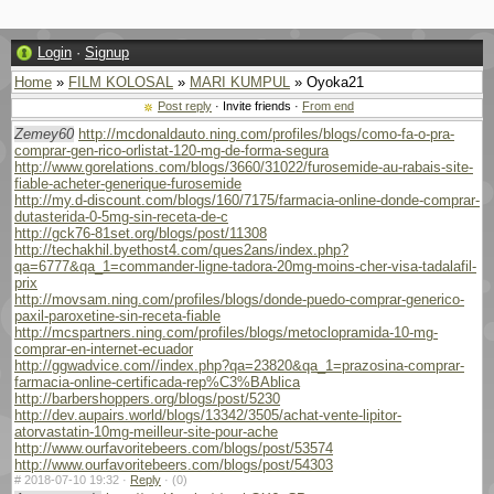
Login
·
Signup
Home
»
FILM KOLOSAL
»
MARI KUMPUL
» Oyoka21
Post reply
· Invite friends ·
From end
Zemey60
http://mcdonaldauto.ning.com/profiles/blogs/como-fa-o-pra-
comprar-gen-rico-orlistat-120-mg-de-forma-segura
http://www.gorelations.com/blogs/3660/31022/furosemide-au-rabais-site-
fiable-acheter-generique-furosemide
http://my.d-discount.com/blogs/160/7175/farmacia-online-donde-comprar-
dutasterida-0-5mg-sin-receta-de-c
http://gck76-81set.org/blogs/post/11308
http://techakhil.byethost4.com/ques2ans/index.php?
qa=6777&qa_1=commander-ligne-tadora-20mg-moins-cher-visa-tadalafil-
prix
http://movsam.ning.com/profiles/blogs/donde-puedo-comprar-generico-
paxil-paroxetine-sin-receta-fiable
http://mcspartners.ning.com/profiles/blogs/metoclopramida-10-mg-
comprar-en-internet-ecuador
http://ggwadvice.com//index.php?qa=23820&qa_1=prazosina-comprar-
farmacia-online-certificada-rep%C3%BAblica
http://barbershoppers.org/blogs/post/5230
http://dev.aupairs.world/blogs/13342/3505/achat-vente-lipitor-
atorvastatin-10mg-meilleur-site-pour-ache
http://www.ourfavoritebeers.com/blogs/post/53574
http://www.ourfavoritebeers.com/blogs/post/54303
#
2018-07-10 19:32 ·
Reply
·
(0)