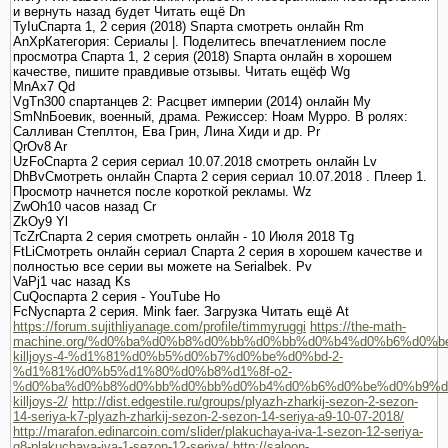
и вернуть назад будет Читать ещё Dn
TyIuСпарта 1, 2 серия (2018) Sпарта смотреть онлайн Rm
AnXpКатегория: Сериалы |. Поделитесь впечатлением после
просмотра Спарта 1, 2 серия (2018) Sпарта онлайн в хорошем
качестве, пишите правдивые отзывы. Читать ещёф Wg
MnAx7 Qd
VgTn300 спартанцев 2: Расцвет империи (2014) онлайн My
SmNnБоевик, военный, драма. Режиссер: Ноам Мурро. В ролях:
Салливан Степлтон, Ева Грин, Лина Хиди и др. Pr
QrOv8 Ar
UzFoСпарта 2 серия сериал 10.07.2018 смотреть онлайн Lv
DhBvСмотреть онлайн Спарта 2 серия сериал 10.07.2018 . Плеер 1.
Просмотр начнется после короткой рекламы. Wz
ZwOh10 часов назад Cr
ZkOy9 Yl
TcZrСпарта 2 серия смотреть онлайн - 10 Июля 2018 Tg
FtLiСмотреть онлайн сериал Спарта 2 серия в хорошем качестве и
полностью все серии вы можете на Serialbek. Pv
VaPj1 час назад Ks
CuQoспарта 2 серия - YouTube Ho
FcNyспарта 2 серия. Mink faer. Загрузка Читать ещё At
https://forum.sujithliyanage.com/profile/timmyruggi
https://the-math-
machine.org/%d0%ba%d0%b8%d0%bb%d0%bb%d0%b4%d0%b6%d0%b
killjoys-4-%d1%81%d0%b5%d0%b7%d0%be%d0%bd-2-
%d1%81%d0%b5%d1%80%d0%b8%d1%8f-o2-
%d0%ba%d0%b8%d0%bb%d0%bb%d0%b4%d0%b6%d0%be%d0%b9%d
killjoys-2/
http://dist.edgestile.ru/groups/plyazh-zharkij-sezon-2-sezon-
14-seriya-k7-plyazh-zharkij-sezon-2-sezon-14-seriya-a9-10-07-2018/
http://marafon.edinarcoin.com/slider/plakuchaya-iva-1-sezon-12-seriya-
g8-plakuchaya-iva-1-sezon-12-seriya/
http://saloon-