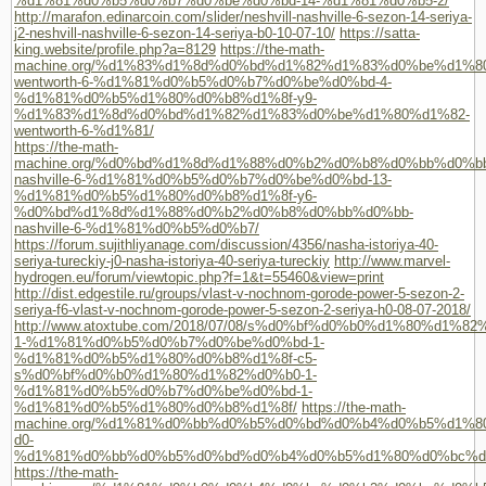
%d1%81%d0%b5%d0%b7%d0%be%d0%bd-14-%d1%81%d0%b5-2/
http://marafon.edinarcoin.com/slider/neshvill-nashville-6-sezon-14-seriya-
j2-neshvill-nashville-6-sezon-14-seriya-b0-10-07-10/
https://satta-
king.website/profile.php?a=8129
https://the-math-
machine.org/%d1%83%d1%8d%d0%bd%d1%82%d1%83%d0%be%d1%8
wentworth-6-%d1%81%d0%b5%d0%b7%d0%be%d0%bd-4-
%d1%81%d0%b5%d1%80%d0%b8%d1%8f-y9-
%d1%83%d1%8d%d0%bd%d1%82%d1%83%d0%be%d1%80%d1%82-
wentworth-6-%d1%81/
https://the-math-
machine.org/%d0%bd%d1%8d%d1%88%d0%b2%d0%b8%d0%bb%d0%bb
nashville-6-%d1%81%d0%b5%d0%b7%d0%be%d0%bd-13-
%d1%81%d0%b5%d1%80%d0%b8%d1%8f-y6-
%d0%bd%d1%8d%d1%88%d0%b2%d0%b8%d0%bb%d0%bb-
nashville-6-%d1%81%d0%b5%d0%b7/
https://forum.sujithliyanage.com/discussion/4356/nasha-istoriya-40-
seriya-tureckiy-j0-nasha-istoriya-40-seriya-tureckiy
http://www.marvel-
hydrogen.eu/forum/viewtopic.php?f=1&t=55460&view=print
http://dist.edgestile.ru/groups/vlast-v-nochnom-gorode-power-5-sezon-2-
seriya-f6-vlast-v-nochnom-gorode-power-5-sezon-2-seriya-h0-08-07-2018/
http://www.atoxtube.com/2018/07/08/s%d0%bf%d0%b0%d1%80%d1%82
1-%d1%81%d0%b5%d0%b7%d0%be%d0%bd-1-
%d1%81%d0%b5%d1%80%d0%b8%d1%8f-c5-
s%d0%bf%d0%b0%d1%80%d1%82%d0%b0-1-
%d1%81%d0%b5%d0%b7%d0%be%d0%bd-1-
%d1%81%d0%b5%d1%80%d0%b8%d1%8f/
https://the-math-
machine.org/%d1%81%d0%bb%d0%b5%d0%bd%d0%b4%d0%b5%d1%8
d0-
%d1%81%d0%bb%d0%b5%d0%bd%d0%b4%d0%b5%d1%80%d0%bc%d
https://the-math-