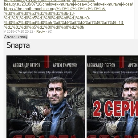
beauty.ru/2018/07/10/chelovek-muravej-i-osa-v3-chelovek-muravej-i-osa/
https://the-math-machine.org/%d0%b2%d0%bd%d0%b5-
%d0%b8%d0%b3%d1%80%d1%8b-13-
%d1%81%d0%b5%d1%80%d0%b8%d1%8f-n0-
%d0%b2%d0%bd%d0%b5-%d0%b8%d0%b3%d1%80%d1%8b-13-
%d1%81%d0%b5%d1%80%d0%b8%d1%8f/
#
2018-07-10 20:22 ·
Reply
·
(0)
Aazxzzxandp