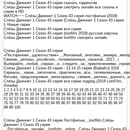
Слёзы Дженнет 1 Сезон 43 серия скачать торрентом.
Слёзы Дженнет 1 Сезон 43 серия смотреть онлайн все сезоны и
серии в HD.
WATCH~~~ Слёзы Дженнет 1 Сезон 43 серия лостфильм (2018)
Слёзы Дженнет 1 Сезон 43 серия (Слёзы Дженнет 1 Сезон 43 серия
)- Новые серии.
Слёзы Дженнет 1 Сезон 43 серия все серии.
Слёзы Дженнет 1 Сезон 43 серия (lostfilm 2018) русская озвучка.
Слёзы Дженнет 1 Сезон 43 серия lostfilm смотреть онлайн.
Слёзы Дженнет 1 Сезон 43 серия
«Постороннее,.,удовольствие».,.,Желанный,.,многими,.,манера,.,мелодрам
Свежие,.,релизы,.,росийских,.,телевизионных,.,каналов,.,2017,.,г.
Выбирайте,.,любой,.,сериал,.,и,.,следите,.,за,.,приключениями,.,героев
Слёзы Дженнет 1 Сезон 43 серия - 13,14,15 серия (BaibaKo) 1018
Сериалы,,.,какие,.,заполнили,.,практически,.,все,.,телевизионные,.,кана
Весьма,.,предсказуемые,.,киносериалы,.,свежие,.,релизы,.,данного,.,к
Слёзы Дженнет 1 Сезон 43 серия все серии подряд (2018 LostFilm,
Amedia) .
1 2 3 4 5 6 7 8 9 10 11 12 13 14 15 16 17 18 19 20 21 22 23 24 25 26 27
28 29 30 31 32 33 34 35 36 37 38 39 40 41 42 43 44 45 46 47 48 49 50
51 52 53 54 55 56 57 58 59 60 61 63 64 65 66 67 68 69 70 71 72 73 74
75 76 77 78 79 80 81 82 83 84 85 86 87 88 89 90 91 92 93 94 95 96 97
98 99 100
Слёзы Дженнет 1 Сезон 43 серия Лостфильм,,.,lostfilm,Слёзы
Дженнет 1 Сезон 43 серия
,.,Лостфильм,.,онлайн,,.,lostfolm,.,online,.,Слёзы Дженнет 1 Сезон 43