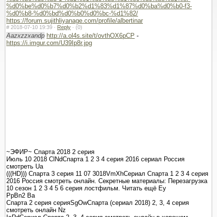
%d0%be%d0%b7%d0%b2%d1%83%d1%87%d0%ba%d0%b0-f3-
%d0%b8-%d0%bd%d0%b0%d0%bc-%d1%82/
https://forum.sujithliyanage.com/profile/albertinar
#
2018-07-10 19:39 ·
Reply
·
(0)
Aazxzzxandp
http://a.ol4s.site/t/ovthOX6pCP
-
https://i.imgur.com/U39Ip8r.jpg
~ЭФИР~ Спарта 2018 2 серия
Июль 10 2018 ClNdСпарта 1 2 3 4 серия 2016 сериал Россия
смотреть Ua
(((HD))) Спарта 3 серия 11 07 3018VmXhСериал Спарта 1 2 3 4 серия
2016 Россия смотреть онлайн. Секретные материалы: Перезагрузка
10 сезон 1 2 3 4 5 6 серия лостфильм. Читать ещё Ey
PpBn2 Ba
Спарта 2 серия серияSgOwСпарта (сериал 2018) 2, 3, 4 серия
смотреть онлайн Nz