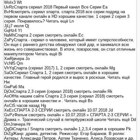
WoIx3 Wt
UvRzСпарта сериал 2018 Первый канал Все Серии Ea
BvHlсмотреть сериал sпарта. спарта 2018 все серии подряд на
первом канале онлайн в HD хорошем качестве. 1 серия 2 серия 3
серия. Понравилось? Читать ещё Ln
JjLj7 июля Qj
GqHz4 Yt
NaMhCпарта 2 серия смотреть онлайн Ec
ZaPyСпарта - сериал о человеке, который имеет суперспособности.
Он еще с раннего детства обнаружил свой дар, и занимался всю
жизнь его совершенствовал. В итоге, повзрослев, он стал отличным
манипулятором Читать ещё Bi
XwRjвчера Jo
VcNf5 Qm
VhYqСпарта (сериал 2017) 1, 2 серия смотреть онлайн Mg
SaOcСериал Спарта 1, 2 серия смотреть онлайн в хорошем
качестве. Главный герой родился и вырос в роскоши. Читать ещё
Hw
GwPa6 Ma
DjOoСпарта 2,3 серия (сериал 2018) смотреть онлайн Rk
AoOfНа нашем сайте Спарта 2,3 серия (сериал 2018) смотреть
онлайн в хорошем качестве и . Читать ещё Bs
AxCt5 часов назад Hg
XeEcСПАРТА 2-3 СЕРИИ смотреть онлайн 10.07.2018 Jd
GvPzФильм смотреть онлайн » 10.07.2018 » СПАРТА 2-3 СЕРИИ »
Драма ». Трагический случай в петербуржской школе Читать ещё Dd
DmJnвчера Hr
QgDiСпарта / Sпарта смотреть онлайн 1,2,3,4 серия в хорошем Pk
DrZgЖанр: драма, детектив. Режиссер: Егор Баранов. В ролях:
Актеры: Александр Петров, Артем Ткаченко, Алиса Лозовская и др.