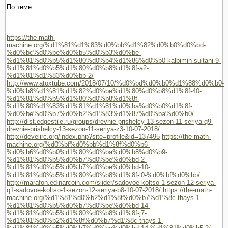
По теме:
https://the-math-
machine.org/%d1%81%d1%83%d0%bb%d1%82%d0%b0%d0%bd-
%d0%bc%d0%be%d0%b5%d0%b3%d0%be-
%d1%81%d0%b5%d1%80%d0%b4%d1%86%d0%b0-kalbimin-sultani-9-
%d1%81%d0%b5%d1%80%d0%b8%d1%8f-a2-
%d1%81%d1%83%d0%bb-2/
http://www.atoxtube.com/2018/07/10/%d0%bd%d0%b0%d1%88%d0%b0-
%d0%b8%d1%81%d1%82%d0%be%d1%80%d0%b8%d1%8f-40-
%d1%81%d0%b5%d1%80%d0%b8%d1%8f-
%d1%80%d1%83%d1%81%d1%81%d0%ba%d0%b0%d1%8f-
%d0%be%d0%b7%d0%b2%d1%83%d1%87%d0%ba%d0%b0/
http://dist.edgestile.ru/groups/drevnie-prishelcy-13-sezon-11-seriya-q9-
drevnie-prishelcy-13-sezon-11-seriya-z3-10-07-2018/
http://develirc.org/index.php?site=profile&id=137495
https://the-math-
machine.org/%d0%bf%d0%bb%d1%8f%d0%b6-
%d0%b6%d0%b0%d1%80%d0%ba%d0%b8%d0%b9-
%d1%81%d0%b5%d0%b7%d0%be%d0%bd-2-
%d1%81%d0%b5%d0%b7%d0%be%d0%bd-10-
%d1%81%d0%b5%d1%80%d0%b8%d1%8f-l0-%d0%bf%d0%bb/
http://marafon.edinarcoin.com/slider/sadovoe-koltso-1-sezon-12-seriya-
q1-sadovoe-koltso-1-sezon-12-seriya-b8-10-07-2018/
https://the-math-
machine.org/%d1%81%d0%b2%d1%8f%d0%b7%d1%8c-thays-1-
%d1%81%d0%b5%d0%b7%d0%be%d0%bd-14-
%d1%81%d0%b5%d1%80%d0%b8%d1%8f-j7-
%d1%81%d0%b2%d1%8f%d0%b7%d1%8c-thays-1-