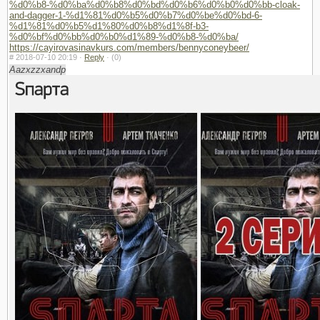
%d0%b8-%d0%ba%d0%b8%d0%bd%d0%b6%d0%b0%d0%bb-cloak-
and-dagger-1-%d1%81%d0%b5%d0%b7%d0%be%d0%bd-6-
%d1%81%d0%b5%d1%80%d0%b8%d1%8f-b3-
%d0%bf%d0%bb%d0%b0%d1%89-%d0%b8-%d0%ba/
https://cayirovasinavkurs.com/members/bennyconeybeer/
#
2018-07-10 20:19 ·
Reply
·
(0)
Aazxzzxandp