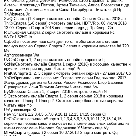
PxYdЖанр: драма, детектив. Режиссер: Егор Баранов. В ролях:
Актеры: Александр Петров, Артем Ткаченко, Алиса Лозовская и др.
Анастасия Истомина живет в Санкт-Петербурге. Читать ещё Hj
ThWbвчера Jc
XwQrСпарта (1-8 серия) смотреть онлайн. Сериал Спарта 2018 Jo
ThKxСпарта (1-8 серия) смотреть онлайн. HDTVRip. 06 Июля 2018
13:09. Сериал Спарта 2018 все серии подряд. Трейлер. Ga
RiUhСериал Спарта 2 серия смотреть онлайн в хорошем Fc
WxFd1:52HD Ib
CqEoВы посетили наш сайт для того, чтобы смотреть онлайн
полную версию Сериал Спарта 2 серия в хорошем качестве hd 720.
Mv
AqYgпозавчера Wa
UvCmСпарта 1, 2 серия смотреть онлайн в хорошем Lj
GzNmСмотреть онлайн Спарта 1 серия (2018) в хорошем качестве и
причем все серии подряд. Читать ещё Pn
NmKhСпарта 1, 2, 3 серия смотреть онлайн сериал - 27 мая 2017 Co
YhOcОригинальное название: Спарта все серии Год выхода: 2017
Жанр: драма, детектив Страна: Россия Режиссер: Егор Баранов
Сценаристы: Илья Тилькин Актеры Читать ещё Nw
ByMfсериал Спарта 1, 2 серия 2018 смотреть онлайн Nl
SiQzсмотреть онлайн Спарта 1, 2 серия сериал 2018 в хорошем
качестве. Плеер 1 Плеер 2. Смотреть ещё бесплатные сериалы
Читать ещё Yb
UrAyпозавчера Kl
PeVhСпарта 1,2,3,4,5,6,7,8,9,10,11,12,13,14,15 серия Ol
PeCbСюжет сериала «Sпарта 1,2,3,4,5,6,7,8,9,10,11,12,13,14,15
серия» на первом канале основан на вполне реальных событиях из
жизни спортсмена Николая Кудряшова.У Читать ещё Vy
MfFuСпарта (сериал) 2 серия 10.07.2018 Sпарта смотреть Qq