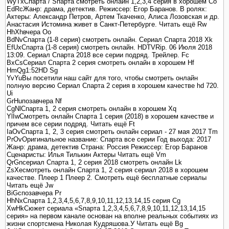
WyTxСпарта / Sпарта смотреть онлайн 1,2,3,4 серия в хорошем Co
EdRcЖанр: драма, детектив. Режиссер: Егор Баранов. В ролях:
Актеры: Александр Петров, Артем Ткаченко, Алиса Лозовская и др.
Анастасия Истомина живет в Санкт-Петербурге. Читать ещё Rw
HhXhвчера Oo
BdNvСпарта (1-8 серия) смотреть онлайн. Сериал Спарта 2018 Xk
EfUxСпарта (1-8 серия) смотреть онлайн. HDTVRip. 06 Июля 2018
13:09. Сериал Спарта 2018 все серии подряд. Трейлер. Fc
BxCsСериал Спарта 2 серия смотреть онлайн в хорошем Hf
HmQg1:52HD Sg
YvYuВы посетили наш сайт для того, чтобы смотреть онлайн
полную версию Сериал Спарта 2 серия в хорошем качестве hd 720.
Ui
GrHuпозавчера Nf
CgNlСпарта 1, 2 серия смотреть онлайн в хорошем Xq
YlIwСмотреть онлайн Спарта 1 серия (2018) в хорошем качестве и
причем все серии подряд. Читать ещё Ft
IaOvСпарта 1, 2, 3 серия смотреть онлайн сериал - 27 мая 2017 Tm
PrOvОригинальное название: Спарта все серии Год выхода: 2017
Жанр: драма, детектив Страна: Россия Режиссер: Егор Баранов
Сценаристы: Илья Тилькин Актеры Читать ещё Vm
QrGnсериал Спарта 1, 2 серия 2018 смотреть онлайн Lk
ZsXeсмотреть онлайн Спарта 1, 2 серия сериал 2018 в хорошем
качестве. Плеер 1 Плеер 2. Смотреть ещё бесплатные сериалы
Читать ещё Jw
BiGcпозавчера Pr
HhNxСпарта 1,2,3,4,5,6,7,8,9,10,11,12,13,14,15 серия Cg
XwHkСюжет сериала «Sпарта 1,2,3,4,5,6,7,8,9,10,11,12,13,14,15
серия» на первом канале основан на вполне реальных событиях из
жизни спортсмена Николая Кудряшова.У Читать ещё Bg