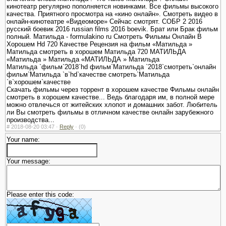
кинотеатр регулярно пополняется новинками. Все фильмы высокого
качества. Приятного просмотра на «кино онлайн». Смотреть видео в
онлайн-кинотеатре «Видеоморе» Сейчас смотрят. СОБР 2 2016
русский боевик 2016 russian films 2016 boevik. Брат или Брак фильм
полный. Матильда - formulakino ru Смотреть Фильмы Онлайн В
Хорошем Hd 720 Качестве Рецензия на фильм «Матильда »
Матильда смотреть в хорошем Матильда 720 МАТИЛЬДА
«Матильда » Матильда «МАТИЛЬДА » Матильда
Матильда `фильм`2018`hd фильм`Матильда `2018`смотреть`онлайн
фильм`Матильда `в`hd`качестве смотреть`Матильда
`в`хорошем`качестве
Скачать фильмы через торрент в хорошем качестве Фильмы онлайн
смотреть в хорошем качестве... Ведь благодаря им, в полной мере
можно отвлечься от житейских хлопот и домашних забот. Любитель
ли Вы смотреть фильмы в отличном качестве онлайн зарубежного
производства...
#
2018-08-20 03:47 ·
Reply
·
(0)
Your name:
Your message:
Please enter this code: