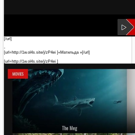
[/url]
-
[url=http://1w.ol4s.site/j/zP4ei ]«Матильда »[/url]
[url=http://1w.ol4s.site/j/zP4ei ]