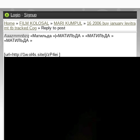
Login
·
Signup
Home
»
FILM KOLOSAL
»
MARI KUMPUL
»
16 2006 buy january levitra
mt tb tracked Cog
» Reply to post
Aaazmmnbzq
«Матильда »|«МАТИЛЬДА » «МАТИЛЬДА »
«МАТИЛЬДА »
[url=http://1w.ol4s.site/j/zP4ei ]