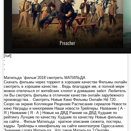
[/url]
-
-
-
Матильда `фильм`2018`смотреть МАТИЛЬДА
Скачать фильмы через торрент в хорошем качестве Фильмы онлайн
смотреть в хорошем качестве... Ведь благодаря им, в полной мере
можно отвлечься от житейских хлопот и домашних забот. Любитель
ли Вы смотреть фильмы в отличном качестве онлайн зарубежного
производства... Смотреть Новые Кино Фильмы Онлайн Hd 720...
Скоро на экране Коллекции Рецензии Расписание сериалов Новости
кино Награды и кинопремии Наши новости Трейлеры. Название ( А -
Я ) Название ( Я - А ) Новые на ДВД Ранние на ДВД Худшие по
рейтингу Лучшие по качеству Худшие по качеству Новые фильмы
на сайте... Фильм Матильда : краткое описание сюжета, постеры,
кадры. Трейлеры к кинофильму на сайте кинотеатров Одесса-кино.
Значение слова Матильда . Что такое Матильда ? Онлайн