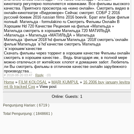
кинотеатр регулярно пополняется новинками. Все фильмы высокого
качества. Приятного просмотра на «кино онлайн». Смотреть видео в
онлайн-кинотеатре «Видеоморе» Сейчас смотрят. СОБР 2 2016
русский боевик 2016 russian films 2016 boevik. Брат или Брак фильм
полный. Матильда - formulakino ru Смотреть Фильмы Онлайн В
Хорошем Hd 720 Качестве Рецензия на фильм «Матильда »
Матильда смотреть в хорошем Матильда 720 МАТИЛЬДА
«Матильда » Матильда «МАТИЛЬДА » Матильда
Матильда `фильм`2018`hd фильм`Матильда `2018`смотреть`онлайн
фильм`Матильда `в`hd`качестве смотреть`Матильда
`в`хорошем`качестве
Скачать фильмы через торрент в хорошем качестве Фильмы онлайн
смотреть в хорошем качестве... Ведь благодаря им, в полной мере
можно отвлечься от житейских хлопот и домашних забот. Любитель
ли Вы смотреть фильмы в отличном качестве онлайн зарубежного
производства...
#
2018-08-20 03:47 ·
Reply
·
(0)
Home
»
FILM KOLOSAL
»
MARI KUMPUL
»
16 2006 buy january levitra
mt tb tracked Cog
» View post
Online: Guests: 1
Pengunjung Harian: ( 6719 )
Total Pengunjung: ( 1848661 )