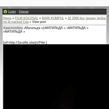
Login
·
Signup
Home
»
FILM KOLOSAL
»
MARI KUMPUL
»
16 2006 buy january levitra
mt tb tracked Cog
» View post
Aaazmmnbzq
«Матильда »|«МАТИЛЬДА » «МАТИЛЬДА »
«МАТИЛЬДА »
[url=http://1w.ol4s.site/j/zP4ei ]