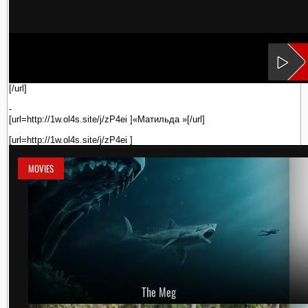
[/url]
-
[url=http://1w.ol4s.site/j/zP4ei ]«Матильда »[/url]
[url=http://1w.ol4s.site/j/zP4ei ]