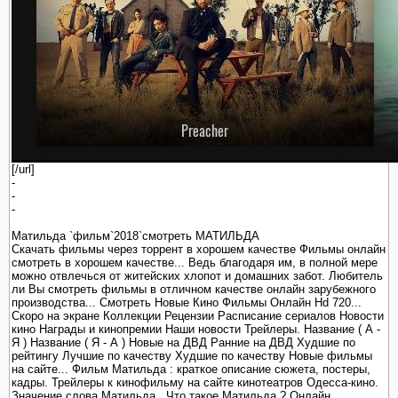
[/url]
-
-
-
Матильда `фильм`2018`смотреть МАТИЛЬДА
Скачать фильмы через торрент в хорошем качестве Фильмы онлайн
смотреть в хорошем качестве... Ведь благодаря им, в полной мере
можно отвлечься от житейских хлопот и домашних забот. Любитель
ли Вы смотреть фильмы в отличном качестве онлайн зарубежного
производства... Смотреть Новые Кино Фильмы Онлайн Hd 720...
Скоро на экране Коллекции Рецензии Расписание сериалов Новости
кино Награды и кинопремии Наши новости Трейлеры. Название ( А -
Я ) Название ( Я - А ) Новые на ДВД Ранние на ДВД Худшие по
рейтингу Лучшие по качеству Худшие по качеству Новые фильмы
на сайте... Фильм Матильда : краткое описание сюжета, постеры,
кадры. Трейлеры к кинофильму на сайте кинотеатров Одесса-кино.
Значение слова Матильда . Что такое Матильда ? Онлайн