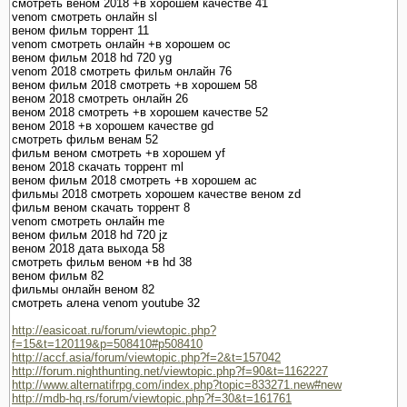
смотреть веном 2018 +в хорошем качестве 41
venom смотреть онлайн sl
веном фильм торрент 11
venom смотреть онлайн +в хорошем oc
веном фильм 2018 hd 720 yg
venom 2018 смотреть фильм онлайн 76
веном фильм 2018 смотреть +в хорошем 58
веном 2018 смотреть онлайн 26
веном 2018 смотреть +в хорошем качестве 52
веном 2018 +в хорошем качестве gd
смотреть фильм венам 52
фильм веном смотреть +в хорошем yf
веном 2018 скачать торрент ml
веном фильм 2018 смотреть +в хорошем ac
фильмы 2018 смотреть хорошем качестве веном zd
фильм веном скачать торрент 8
venom смотреть онлайн me
веном фильм 2018 hd 720 jz
веном 2018 дата выхода 58
смотреть фильм веном +в hd 38
веном фильм 82
фильмы онлайн веном 82
смотреть алена venom youtube 32
http://easicoat.ru/forum/viewtopic.php?
f=15&t=120119&p=508410#p508410
http://accf.asia/forum/viewtopic.php?f=2&t=157042
http://forum.nighthunting.net/viewtopic.php?f=90&t=1162227
http://www.alternatifrpg.com/index.php?topic=833271.new#new
http://mdb-hq.rs/forum/viewtopic.php?f=30&t=161761