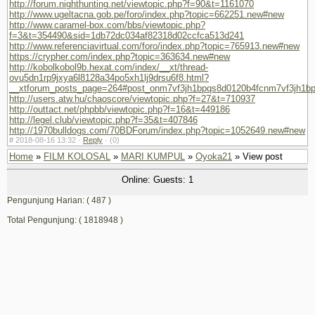
http://forum.nighthunting.net/viewtopic.php?f=90&t=1161070
http://www.ugeltacna.gob.pe/foro/index.php?topic=662251.new#new
http://www.caramel-box.com/bbs/viewtopic.php?
f=3&t=354490&sid=1db72dc034af82318d02ccfca513d241
http://www.referenciavirtual.com/foro/index.php?topic=765913.new#new
https://crypher.com/index.php?topic=363634.new#new
http://kobolkobol9b.hexat.com/index/__xt/thread-
ovu5dn1rp9jxya6l8128a34po5xh1lj9drsu6f8.html?
__xtforum_posts_page=264#post_onm7vf3jh1bpqs8d0120b4fcnm7vf3jh1b
http://users.atw.hu/chaoscore/viewtopic.php?f=27&t=710937
http://outtact.net/phpbb/viewtopic.php?f=16&t=449186
http://legel.club/viewtopic.php?f=35&t=407846
http://1970bulldogs.com/70BDForum/index.php?topic=1052649.new#new
#
2018-08-16 13:32 ·
Reply
·
(0)
Home
»
FILM KOLOSAL
»
MARI KUMPUL
»
Oyoka21
» View post
Online: Guests: 1
Pengunjung Harian: ( 487 )
Total Pengunjung: ( 1818948 )