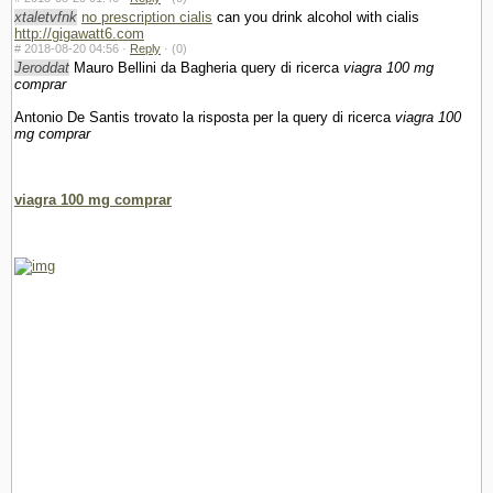
xtaletvfnk
no prescription cialis
can you drink alcohol with cialis
http://gigawatt6.com
#
2018-08-20 04:56 ·
Reply
·
(0)
Jeroddat
Mauro Bellini da Bagheria query di ricerca
viagra 100 mg
comprar
Antonio De Santis trovato la risposta per la query di ricerca
viagra 100
mg comprar
viagra 100 mg comprar