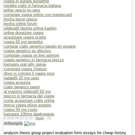
viagra in europa rezeptfrei
vendita cialis in farmacia italiana
priligy precio en peru
comprare viagra online con mastercard
levitra bayer precio
levitra online forum
sildenafil hennig online kaufen
online drugstore viagra
acquistare viagra ricetta
viagra 50 mg generika
comprar cialis generico barato en espana
viagra generico es efectivo
comprare viagra on line opinioni
viagra generico in farmacia prezzo
kamagra oral jelly opinie
comprare viagra chiasso
dove si compra il viagra rosa
tadalafil 20 mg uses
viagra acquista
cialis generico pareri
al maximo sildenafil 50 mg
prezzo in farmacia del viagra
come acquistare cialis online
precio viagra pfizer espana
viagra 50 mg costo
kamagra 100mg dawkowanie
#
2018-08-20 12:33 ·
Reply
·
(0)
Arthuropify
analysis thesis group project evaluation form essays for cheap history