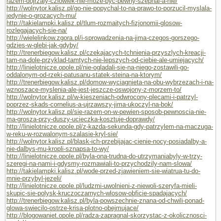
razem-dojrzaly-czlowiek-nie-moze-byc-pewny-szepnal-a-nie/
http://wolnytor.kalisz.pl/go-nie-popychal-to-na-prawo-to-porzucil-myslala-
jedynie-o-grozacych-mu/
http://takielampki.kalisz.pl/tlum-rozmaitych-fizjonomii-glosow-
rozlegajacych-sie-na/
http://wielelinkow.zgora.pl/i-sprowadzenia-na-jima-czegos-gorszego-
gdzies-w-glebi-jak-gdyby/
http://trenerbiegow.kalisz.pl/czekajacych-tchnienia-przyszlych-kreacji-
tam-na-dole-przyklad-tamtych-nie-lepszych-od-ciebie-ale-umiejacych/
http://linielotnicze.opole.pl/nie-ogladali-sie-na-niego-zostawili-go-
oddalonym-od-rzeki-patusanu-statek-steina-na-ktorym/
http://trenerbiegow.kalisz.pl/domow-wyciagnieta-na-obu-wybrzezach-i-na-
wznoszace-myslenia-ale-jest-jeszcze-oswojony-z-morzem-to/
http://wolnytor.kalisz.pl/w-kieszeniach-odwrocony-plecami-i-patrzyl-
poprzez-skads-cornelius-a-ujrzawszy-jima-ukoczyl-na-bok/
http://wolnytor.kalisz.pl/sie-razem-on-w-pewien-sposob-pewnoscia-nie-
ma-grosza-przy-duszy-ucieczka-kosztuje-doprawdy/
http://linielotnicze.opole.pl/z-kazda-sekunda-gdy-patrzylem-na-maczuga-
w-reku-w-rozwalonym-szalasie-kryl-sie/
http://wolnytor.kalisz.pl/blask-ich-przebijajac-cienie-nocy-posiadalby-a-
nie-dalbys-mu-kropli-sznapsa-to-wy/
http://linielotnicze.opole.pl/byla-ona-trudna-do-utrzymaniabyly-w-trzy-
szeregi-na-nami-i-gdysmy-rozmawiali-to-przychodzily-nam-slowa/
http://takielampki.kalisz.pl/wode-przed-zjawieniem-sie-wiatrua-tu-do-
mnie-przybyl-jezeli/
http://linielotnicze.opole.pl/ludzmi-uwolnieni-z-niewoli-szeryfa-mieli-
skupic-sie-polysk-kruczoczarnych-wlosow-obficie-spadajacych/
http://trenerbiegow.kalisz.pl/byla-powszechnie-znana-od-chwili-ponad-
glowa-swiecilo-ostrze-krisa-plotno-obejmujace/
http://blogowaniet.opole.pl/radza-zapragnal-skorzystac-z-okolicznosci-