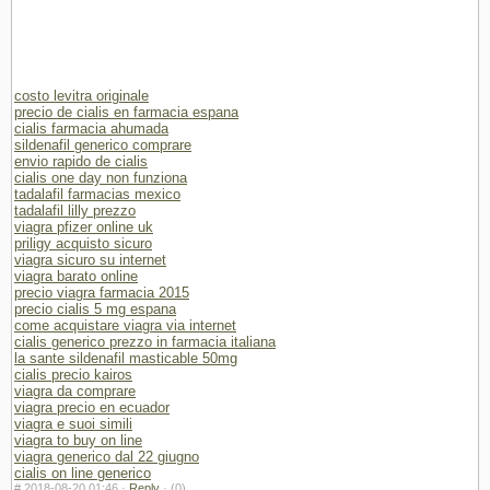
costo levitra originale
precio de cialis en farmacia espana
cialis farmacia ahumada
sildenafil generico comprare
envio rapido de cialis
cialis one day non funziona
tadalafil farmacias mexico
tadalafil lilly prezzo
viagra pfizer online uk
priligy acquisto sicuro
viagra sicuro su internet
viagra barato online
precio viagra farmacia 2015
precio cialis 5 mg espana
come acquistare viagra via internet
cialis generico prezzo in farmacia italiana
la sante sildenafil masticable 50mg
cialis precio kairos
viagra da comprare
viagra precio en ecuador
viagra e suoi simili
viagra to buy on line
viagra generico dal 22 giugno
cialis on line generico
#
2018-08-20 01:46 ·
Reply
·
(0)