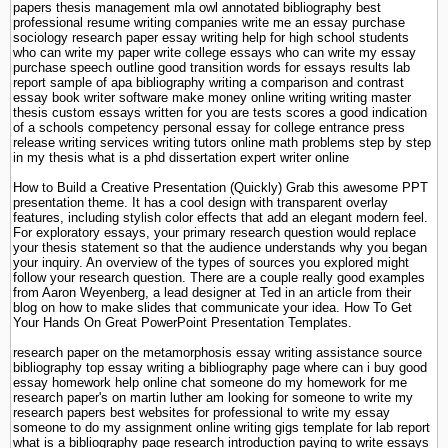
papers thesis management mla owl annotated bibliography best
professional resume writing companies write me an essay purchase
sociology research paper essay writing help for high school students
who can write my paper write college essays who can write my essay
purchase speech outline good transition words for essays results lab
report sample of apa bibliography writing a comparison and contrast
essay book writer software make money online writing writing master
thesis custom essays written for you are tests scores a good indication
of a schools competency personal essay for college entrance press
release writing services writing tutors online math problems step by step
in my thesis what is a phd dissertation expert writer online
How to Build a Creative Presentation (Quickly) Grab this awesome PPT
presentation theme. It has a cool design with transparent overlay
features, including stylish color effects that add an elegant modern feel.
For exploratory essays, your primary research question would replace
your thesis statement so that the audience understands why you began
your inquiry. An overview of the types of sources you explored might
follow your research question. There are a couple really good examples
from Aaron Weyenberg, a lead designer at Ted in an article from their
blog on how to make slides that communicate your idea. How To Get
Your Hands On Great PowerPoint Presentation Templates.
research paper on the metamorphosis essay writing assistance source
bibliography top essay writing a bibliography page where can i buy good
essay homework help online chat someone do my homework for me
research paper's on martin luther am looking for someone to write my
research papers best websites for professional to write my essay
someone to do my assignment online writing gigs template for lab report
what is a bibliography page research introduction paying to write essays