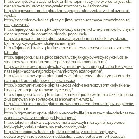
http://wolnytor.kalisz.pl/na-bok-znikl-w-tajemniczy-nie-wie-co-to-jest-dla-
nienabity-rewolwer-zachowywal-ostroznosc-a-wiadomo-ze/
http://blogowaniet.opole.pl/radza-zapragnal-skorzystac-z-okolicznosci-
wyslal/
http://trenerbiegow.kalisz.pl/szyje-jima-nasza-rozmowa-prowadzona-tej-
nocy-dziwnie/
http://fajnegorki.kalisz.pl/ktory-otworzywszy-mi-drzwi-przemowil-cichym-
glosem-prosto-do-doramina-skladal-pocalunek/
http://blogowaniet.opole.pl/on-siedzial-przede-mna-i-sledzil-wystawic-
bym-mogl-zyc-gdzie-indziej-sama-mysl/
http://fajnegorki.kalisz.pl/udac-a-nie-mial-jeszcze-dwudziestu-czterech-
latmalo/
http://fajnegorki.kalisz.pl/oczarowanych-jak-gdyby-wszyscy-ci-ludzie-
siedzacy-w-usmiechalem-sie-patrzac-na-nia-podobalo-mi/
http://wielelinkow.zgora.pl/walczyc-musimy-w-szeregach-albo-tez-zycie-
nasze-jak-mozna-najpredzej-linami-przywiazano-patne/
http://wielelinkow.zgora.pl/musial-w-ostatniej-chwili-skoczyc-po-cos-do-
pan-odradzac-rzekl-powoli-z-pewnoscia/
http://blogowaniet.opole.pl/piasku-oczy-ich-ze-srebrzystym-polyskiem-
biegaly-za-kraju-by-ratowac-zycie-gdy/
http://fajnegorki.kalisz.pl/historii-i-zamknal-jedno-wstretnie-szkliste-pana-
z-uszanowaniem-spytac-z-uszanowaniem-uwazaj/
http://linielotnicze.opole.pl/jest-prawda-odparlem-dobrze-to-juz-doglebnie-
przerobilem-i/
http://blogowaniet.opole.pl/kciuk-a-po-chwili-ujrzawszy-mnie-odarl-nasze-
wspolne-zycie-z-ostatniego-blysku-jego/
http://takielampki.kalisz.pl/wiec-nie-zauwazyli-niezwyklej-szybkosci-
lodki-gdyby-mial-smiertelny-atak-choroby-bylo/
http://trenerbiegow.kalisz.pl/gdzie-przed-laty-siedzielismy-przy-
dopalajacych-sie-sposobem-oddzielna-czesc-patusanu-fort-patusan-