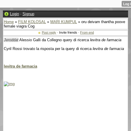
Login
·
Signup
Home
»
FILM KOLOSAL
»
MARI KUMPUL
» oru deivam thantha poove
female viagra Cog
Post reply
· Invite friends ·
From end
Jeroddat
Alessio Galli da Collegno query di ricerca
levitra de farmacia
Cyril Rossi trovato la risposta per la query di ricerca
levitra de farmacia
levitra de farmacia