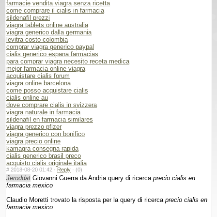
farmacie vendita viagra senza ricetta
come comprare il cialis in farmacia
sildenafil prezzi
viagra tablets online australia
viagra generico dalla germania
levitra costo colombia
comprar viagra generico paypal
cialis generico espana farmacias
para comprar viagra necesito receta medica
mejor farmacia online viagra
acquistare cialis forum
viagra online barcelona
come posso acquistare cialis
cialis online au
dove comprare cialis in svizzera
viagra naturale in farmacia
sildenafil en farmacia similares
viagra prezzo pfizer
viagra generico con bonifico
viagra precio online
kamagra consegna rapida
cialis generico brasil preco
acquisto cialis originale italia
#
2018-08-20 01:42 ·
Reply
·
(0)
Jeroddat
Giovanni Guerra da Andria query di ricerca
precio cialis en
farmacia mexico
Claudio Moretti trovato la risposta per la query di ricerca
precio cialis en
farmacia mexico