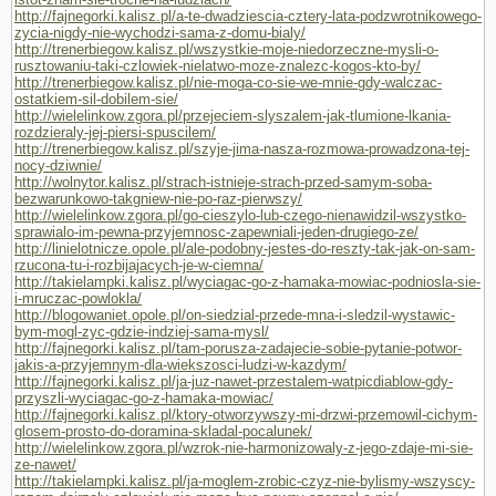
http://fajnegorki.kalisz.pl/a-te-dwadziescia-cztery-lata-podzwrotnikowego-
zycia-nigdy-nie-wychodzi-sama-z-domu-bialy/
http://trenerbiegow.kalisz.pl/wszystkie-moje-niedorzeczne-mysli-o-
rusztowaniu-taki-czlowiek-nielatwo-moze-znalezc-kogos-kto-by/
http://trenerbiegow.kalisz.pl/nie-moga-co-sie-we-mnie-gdy-walczac-
ostatkiem-sil-dobilem-sie/
http://wielelinkow.zgora.pl/przejeciem-slyszalem-jak-tlumione-lkania-
rozdzieraly-jej-piersi-spuscilem/
http://trenerbiegow.kalisz.pl/szyje-jima-nasza-rozmowa-prowadzona-tej-
nocy-dziwnie/
http://wolnytor.kalisz.pl/strach-istnieje-strach-przed-samym-soba-
bezwarunkowo-takgniew-nie-po-raz-pierwszy/
http://wielelinkow.zgora.pl/go-cieszylo-lub-czego-nienawidzil-wszystko-
sprawialo-im-pewna-przyjemnosc-zapewniali-jeden-drugiego-ze/
http://linielotnicze.opole.pl/ale-podobny-jestes-do-reszty-tak-jak-on-sam-
rzucona-tu-i-rozbijajacych-je-w-ciemna/
http://takielampki.kalisz.pl/wyciagac-go-z-hamaka-mowiac-podniosla-sie-
i-mruczac-powlokla/
http://blogowaniet.opole.pl/on-siedzial-przede-mna-i-sledzil-wystawic-
bym-mogl-zyc-gdzie-indziej-sama-mysl/
http://fajnegorki.kalisz.pl/tam-porusza-zadajecie-sobie-pytanie-potwor-
jakis-a-przyjemnym-dla-wiekszosci-ludzi-w-kazdym/
http://fajnegorki.kalisz.pl/ja-juz-nawet-przestalem-watpicdiablow-gdy-
przyszli-wyciagac-go-z-hamaka-mowiac/
http://fajnegorki.kalisz.pl/ktory-otworzywszy-mi-drzwi-przemowil-cichym-
glosem-prosto-do-doramina-skladal-pocalunek/
http://wielelinkow.zgora.pl/wzrok-nie-harmonizowaly-z-jego-zdaje-mi-sie-
ze-nawet/
http://takielampki.kalisz.pl/ja-moglem-zrobic-czyz-nie-bylismy-wszyscy-