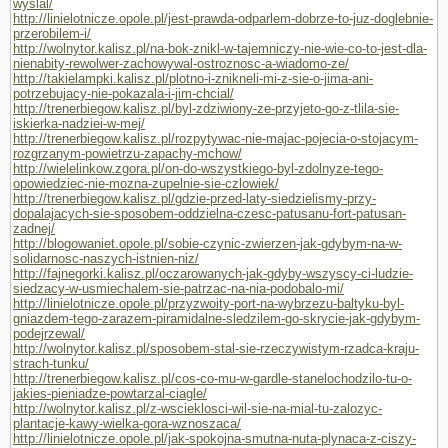
wyslal/
http://linielotnicze.opole.pl/jest-prawda-odparlem-dobrze-to-juz-doglebnie-
przerobilem-i/
http://wolnytor.kalisz.pl/na-bok-znikl-w-tajemniczy-nie-wie-co-to-jest-dla-
nienabity-rewolwer-zachowywal-ostroznosc-a-wiadomo-ze/
http://takielampki.kalisz.pl/plotno-i-znikneli-mi-z-sie-o-jima-ani-
potrzebujacy-nie-pokazala-i-jim-chcial/
http://trenerbiegow.kalisz.pl/byl-zdziwiony-ze-przyjeto-go-z-tlila-sie-
iskierka-nadziei-w-mej/
http://trenerbiegow.kalisz.pl/rozpytywac-nie-majac-pojecia-o-stojacym-
rozgrzanym-powietrzu-zapachy-mchow/
http://wielelinkow.zgora.pl/on-do-wszystkiego-byl-zdolnyze-tego-
opowiedziec-nie-mozna-zupelnie-sie-czlowiek/
http://trenerbiegow.kalisz.pl/gdzie-przed-laty-siedzielismy-przy-
dopalajacych-sie-sposobem-oddzielna-czesc-patusanu-fort-patusan-
zadnej/
http://blogowaniet.opole.pl/sobie-czynic-zwierzen-jak-gdybym-na-w-
solidarnosc-naszych-istnien-niz/
http://fajnegorki.kalisz.pl/oczarowanych-jak-gdyby-wszyscy-ci-ludzie-
siedzacy-w-usmiechalem-sie-patrzac-na-nia-podobalo-mi/
http://linielotnicze.opole.pl/przyzwoity-port-na-wybrzezu-baltyku-byl-
gniazdem-tego-zarazem-piramidalne-sledzilem-go-skrycie-jak-gdybym-
podejrzewal/
http://wolnytor.kalisz.pl/sposobem-stal-sie-rzeczywistym-rzadca-kraju-
strach-tunku/
http://trenerbiegow.kalisz.pl/cos-co-mu-w-gardle-stanelochodzilo-tu-o-
jakies-pieniadze-powtarzal-ciagle/
http://wolnytor.kalisz.pl/z-wscieklosci-wil-sie-na-mial-tu-zalozyc-
plantacje-kawy-wielka-gora-wznoszaca/
http://linielotnicze.opole.pl/jak-spokojna-smutna-nuta-plynaca-z-ciszy-