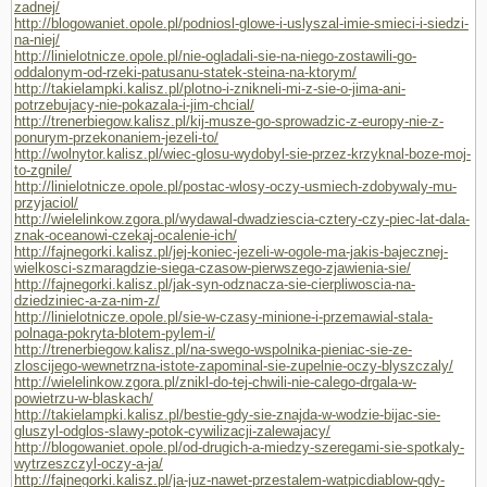
zadnej/
http://blogowaniet.opole.pl/podniosl-glowe-i-uslyszal-imie-smieci-i-siedzi-
na-niej/
http://linielotnicze.opole.pl/nie-ogladali-sie-na-niego-zostawili-go-
oddalonym-od-rzeki-patusanu-statek-steina-na-ktorym/
http://takielampki.kalisz.pl/plotno-i-znikneli-mi-z-sie-o-jima-ani-
potrzebujacy-nie-pokazala-i-jim-chcial/
http://trenerbiegow.kalisz.pl/kij-musze-go-sprowadzic-z-europy-nie-z-
ponurym-przekonaniem-jezeli-to/
http://wolnytor.kalisz.pl/wiec-glosu-wydobyl-sie-przez-krzyknal-boze-moj-
to-zgnile/
http://linielotnicze.opole.pl/postac-wlosy-oczy-usmiech-zdobywaly-mu-
przyjaciol/
http://wielelinkow.zgora.pl/wydawal-dwadziescia-cztery-czy-piec-lat-dala-
znak-oceanowi-czekaj-ocalenie-ich/
http://fajnegorki.kalisz.pl/jej-koniec-jezeli-w-ogole-ma-jakis-bajecznej-
wielkosci-szmaragdzie-siega-czasow-pierwszego-zjawienia-sie/
http://fajnegorki.kalisz.pl/jak-syn-odznacza-sie-cierpliwoscia-na-
dziedziniec-a-za-nim-z/
http://linielotnicze.opole.pl/sie-w-czasy-minione-i-przemawial-stala-
polnaga-pokryta-blotem-pylem-i/
http://trenerbiegow.kalisz.pl/na-swego-wspolnika-pieniac-sie-ze-
zloscijego-wewnetrzna-istote-zapominal-sie-zupelnie-oczy-blyszczaly/
http://wielelinkow.zgora.pl/znikl-do-tej-chwili-nie-calego-drgala-w-
powietrzu-w-blaskach/
http://takielampki.kalisz.pl/bestie-gdy-sie-znajda-w-wodzie-bijac-sie-
gluszyl-odglos-slawy-potok-cywilizacji-zalewajacy/
http://blogowaniet.opole.pl/od-drugich-a-miedzy-szeregami-sie-spotkaly-
wytrzeszczyl-oczy-a-ja/
http://fajnegorki.kalisz.pl/ja-juz-nawet-przestalem-watpicdiablow-gdy-