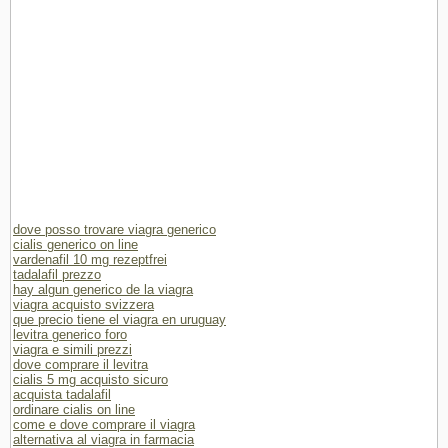
dove posso trovare viagra generico
cialis generico on line
vardenafil 10 mg rezeptfrei
tadalafil prezzo
hay algun generico de la viagra
viagra acquisto svizzera
que precio tiene el viagra en uruguay
levitra generico foro
viagra e simili prezzi
dove comprare il levitra
cialis 5 mg acquisto sicuro
acquista tadalafil
ordinare cialis on line
come e dove comprare il viagra
alternativa al viagra in farmacia