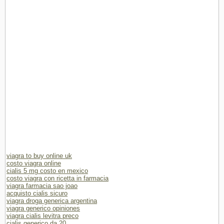
viagra to buy online uk
costo viagra online
cialis 5 mg costo en mexico
costo viagra con ricetta in farmacia
viagra farmacia sao joao
acquisto cialis sicuro
viagra droga generica argentina
viagra generico opiniones
viagra cialis levitra preco
cialis generico da 20