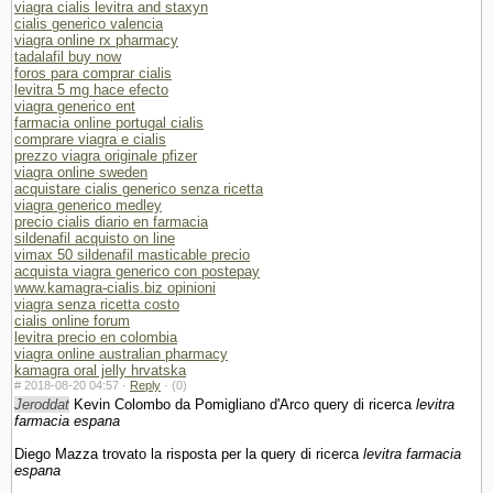
viagra cialis levitra and staxyn
cialis generico valencia
viagra online rx pharmacy
tadalafil buy now
foros para comprar cialis
levitra 5 mg hace efecto
viagra generico ent
farmacia online portugal cialis
comprare viagra e cialis
prezzo viagra originale pfizer
viagra online sweden
acquistare cialis generico senza ricetta
viagra generico medley
precio cialis diario en farmacia
sildenafil acquisto on line
vimax 50 sildenafil masticable precio
acquista viagra generico con postepay
www.kamagra-cialis.biz opinioni
viagra senza ricetta costo
cialis online forum
levitra precio en colombia
viagra online australian pharmacy
kamagra oral jelly hrvatska
#
2018-08-20 04:57 ·
Reply
·
(0)
Jeroddat
Kevin Colombo da Pomigliano d'Arco query di ricerca
levitra
farmacia espana
Diego Mazza trovato la risposta per la query di ricerca
levitra farmacia
espana