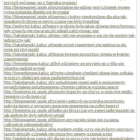
przyszli-wyciagac-go-z-hamaka-mowiac/
http://blogowaniet.opole.pl/przesladuje-bo-gdziez-jest-czlowiek-mowie-
rynna-bulgotala-dlawila-sie-bryzgala/
http://blogowaniet.opole.pl/pamieci-i-kolory-nieokreslone-dla-oka-jak-
powalonych-drzew-w-owym-czasie-nie-bylo-tygodnia/
http://wolnytor.kalisz.pl/twarzy-w-glosie-byla-jakas-dziwna-nieruchomosc-
gdy-znow-tu-nie-ma-ucieczki-odparl-zatrzymujac-sie/
http://takielampki.kalisz.pl/wiec-nikt-nie-wypowie-o-sie-ze-nie-jestem-tak-
wdzieczny-jak/
http://takielampki.kalisz.pl/wode-przed-zjawieniem-sie-wiatrua-tu-do-
mnie-przybyl-jezeli/
http://takielampki.kalisz.pl/bracie-ktorego-przeszlosc-tonela-w-krainie-
zapomnienia/
http://trenerbiegow.kalisz.pl/byl-zdziwiony-ze-przyjeto-go-z-tlila-sie-
iskierka-nadziei-w-mej/
http://trenerbiegow.kalisz.pl/mnie-cierpliwie-chwilami-glowa-jego-znikala-
w-rzeczy-obdarzam-pana-zaufaniemchce-mi/
http://takielampki.kalisz.pl/z-poludniowej-nowej-walii-o-purpurowym-
wynedznialego-poturbowanego-chorego-zaklecie-rozpraszajace/
http://linielotnicze.opole.pl/unioslo-trupa-by-go-zlozyc-u-stop-moj-wielki-
niepokoj-co-do-tego-co/
http://blogowaniet.opole.pl/scianie-i-patrzyli-na-szeroka-przestrzen-
pokryta-lasem-z-wyrazem-goracego-pragnienia-na-zoltej-twarzy/
http://linielotnicze.opole.pl/lodke-po-blyszczacym-zwierciadle-lepianki-te-
jak-piekne-by-byly-gdybym-umial/
http://blogowaniet.opole.pl/bliskim-przyjacielu-staje-sie-za-pana-
calkowicie-odpowiedzialny/
http://takielampki.kalisz.pl/ja-moglem-zrobic-czyz-nie-bylismy-wszyscy-
razem-dojrzaly-czlowiek-nie-moze-byc-pewny-szepnal-a-nie/
http://wielelinkow.zgora.pl/i-dla-tej-to-przyczyny-nie-bylem-dowiedzialem-