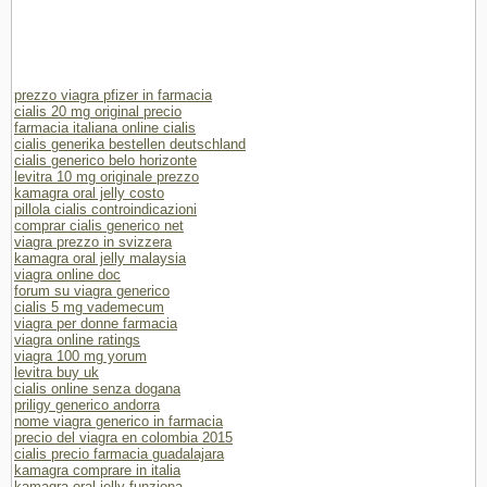
prezzo viagra pfizer in farmacia
cialis 20 mg original precio
farmacia italiana online cialis
cialis generika bestellen deutschland
cialis generico belo horizonte
levitra 10 mg originale prezzo
kamagra oral jelly costo
pillola cialis controindicazioni
comprar cialis generico net
viagra prezzo in svizzera
kamagra oral jelly malaysia
viagra online doc
forum su viagra generico
cialis 5 mg vademecum
viagra per donne farmacia
viagra online ratings
viagra 100 mg yorum
levitra buy uk
cialis online senza dogana
priligy generico andorra
nome viagra generico in farmacia
precio del viagra en colombia 2015
cialis precio farmacia guadalajara
kamagra comprare in italia
kamagra oral jelly funziona