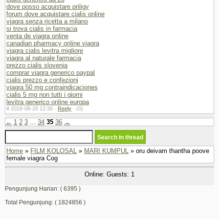
dove posso acquistare priligy
forum dove acquistare cialis online
viagra senza ricetta a milano
si trova cialis in farmacia
venta de viagra online
canadian pharmacy online viagra
viagra cialis levitra migliore
viagra al naturale farmacia
prezzo cialis slovenia
comprar viagra generico paypal
cialis prezzo e confezioni
viagra 50 mg contraindicaciones
cialis 5 mg non tutti i giorni
levitra generico online europa
#
2018-08-20 12:35 ·
Reply
·
(0)
←
1
2
3
...
34
35
36
→
Home
»
FILM KOLOSAL
»
MARI KUMPUL
» oru deivam thantha poove
female viagra Cog
Online: Guests: 1
Pengunjung Harian: ( 6395 )
Total Pengunjung: ( 1824856 )