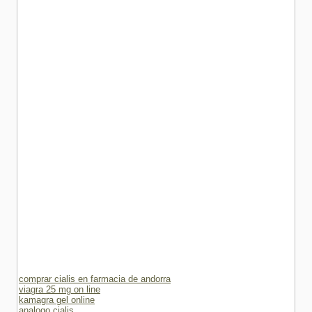
comprar cialis en farmacia de andorra
viagra 25 mg on line
kamagra gel online
analogo cialis