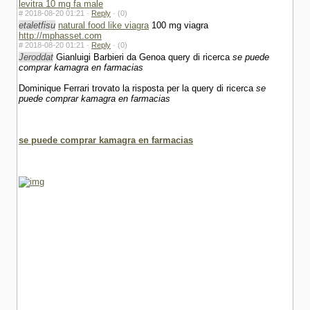
levitra 10 mg fa male
#
2018-08-20 01:21 ·
Reply
·
(0)
etaletfisu
natural food like viagra
100 mg viagra
http://mphasset.com
#
2018-08-20 01:21 ·
Reply
·
(0)
Jeroddat
Gianluigi Barbieri da Genoa query di ricerca
se puede
comprar kamagra en farmacias
Dominique Ferrari trovato la risposta per la query di ricerca
se
puede comprar kamagra en farmacias
se puede comprar kamagra en farmacias