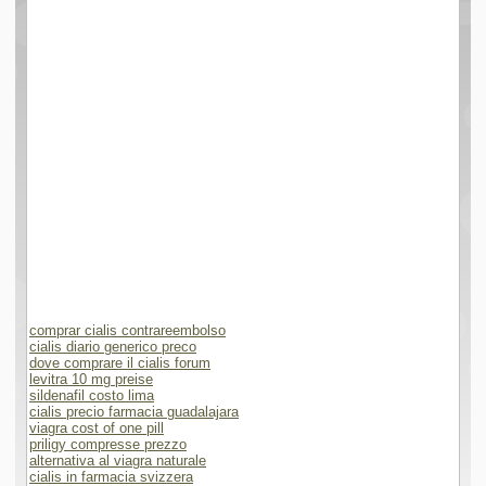
comprar cialis contrareembolso
cialis diario generico preco
dove comprare il cialis forum
levitra 10 mg preise
sildenafil costo lima
cialis precio farmacia guadalajara
viagra cost of one pill
priligy compresse prezzo
alternativa al viagra naturale
cialis in farmacia svizzera