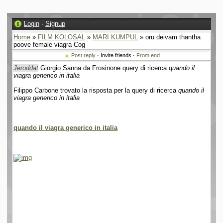
Login
·
Signup
Home
»
FILM KOLOSAL
»
MARI KUMPUL
» oru deivam thantha
poove female viagra Cog
Post reply
· Invite friends ·
From end
Jeroddat
Giorgio Sanna da Frosinone query di ricerca
quando il
viagra generico in italia
Filippo Carbone trovato la risposta per la query di ricerca
quando il
viagra generico in italia
quando il viagra generico in italia