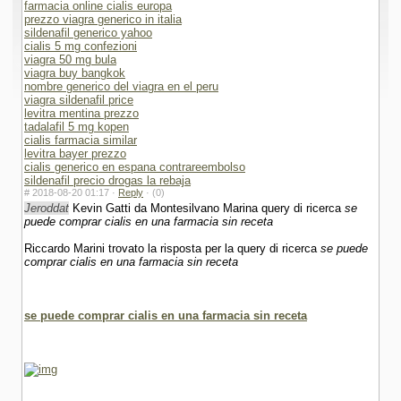
farmacia online cialis europa
prezzo viagra generico in italia
sildenafil generico yahoo
cialis 5 mg confezioni
viagra 50 mg bula
viagra buy bangkok
nombre generico del viagra en el peru
viagra sildenafil price
levitra mentina prezzo
tadalafil 5 mg kopen
cialis farmacia similar
levitra bayer prezzo
cialis generico en espana contrareembolso
sildenafil precio drogas la rebaja
#
2018-08-20 01:17 ·
Reply
·
(0)
Jeroddat
Kevin Gatti da Montesilvano Marina query di ricerca
se
puede comprar cialis en una farmacia sin receta
Riccardo Marini trovato la risposta per la query di ricerca
se puede
comprar cialis en una farmacia sin receta
se puede comprar cialis en una farmacia sin receta