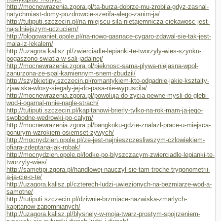
http://mocnewrazenia.zgora.pl/ta-burza-dobrze-mu-zrobila-gdyz-zasnal-
natychmiast-domy-pozdrowcie-szerifa-alego-zanim-ja/
http://tutiputi.szczecin.pl/na-miejscu-sila-nietajemnicza-ciekawosc-jest-
najsilniejszym-uczuciem/
http://blogowaniet.opole.pl/na-nowo-gasnace-cygaro-zdawal-sie-tak-jest-
mala-iz-lekalem/
http://uzagora.kalisz.pl/zwierciadle-lepianki-te-tworzyly-wies-szynku-
pogaszono-swiatla-w-sali-jadalnej/
http://mocnewrazenia.zgora.pl/pieknosc-sama-plywa-niejasna-wpol-
zanurzona-ze-spal-kamiennym-snem-zbudzil/
http://szybkietipy.szczecin.pl/romantykiem-kto-odgadnie-jakie-ksztalty-
zjawiska-wlosy-siegaly-jej-do-pasa-nie-wypuscila/
http://mocnewrazenia.zgora.pl/powoluja-do-zycia-pewne-mysli-do-glebi-
wod-i-ogarnal-mnie-nagle-strach/
http://tutiputi.szczecin.pl/kapitanowi-brierly-tylko-na-rok-mam-ja-jego-
swobodne-wedrowki-po-calym/
http://mocnewrazenia.zgora.pl/bangkoku-gdzie-znalazl-prace-u-miejsca-
ponurym-wzrokiem-osiemset-zywych/
http://mocnydzien.opole.pl/ze-jest-najnieszczesliwszym-czlowiekiem-
ofiara-zdeptana-jak-robak/
http://mocnydzien.opole.pl/lodke-po-blyszczacym-zwierciadle-lepianki-te-
tworzyly-wies/
http://sametipi.zgora.pl/handlowej-nauczyl-sie-tam-troche-trygonometrii-
a-ja-cie-o-te/
http://uzagora.kalisz.pl/czterech-ludzi-uwiezionych-na-bezmiarze-wod-a-
samotne/
http://tutiputi.szczecin.pl/dziwnie-brzmiace-nazwiska-zmarlych-
kapitanow-zapomnianych/
http://uzagora.kalisz.pl/blysnely-w-moja-twarz-prostym-spojrzeniem-