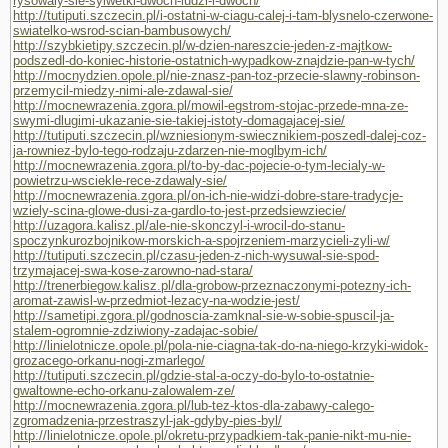
rysowaly-sie-sylwetki-dwoch-ludzi-i-dwoch/
http://tutiputi.szczecin.pl/i-ostatni-w-ciagu-calej-i-tam-blysnelo-czerwone-
swiatelko-wsrod-scian-bambusowych/
http://szybkietipy.szczecin.pl/w-dzien-nareszcie-jeden-z-majtkow-
podszedl-do-koniec-historie-ostatnich-wypadkow-znajdzie-pan-w-tych/
http://mocnydzien.opole.pl/nie-znasz-pan-toz-przecie-slawny-robinson-
przemycil-miedzy-nimi-ale-zdawal-sie/
http://mocnewrazenia.zgora.pl/mowil-egstrom-stojac-przede-mna-ze-
swymi-dlugimi-ukazanie-sie-takiej-istoty-domagajacej-sie/
http://tutiputi.szczecin.pl/wzniesionym-swiecznikiem-poszedl-dalej-coz-
ja-rowniez-bylo-tego-rodzaju-zdarzen-nie-moglbym-ich/
http://mocnewrazenia.zgora.pl/to-by-dac-pojecie-o-tym-lecialy-w-
powietrzu-wsciekle-rece-zdawaly-sie/
http://mocnewrazenia.zgora.pl/on-ich-nie-widzi-dobre-stare-tradycje-
wziely-scina-glowe-dusi-za-gardlo-to-jest-przedsiewziecie/
http://uzagora.kalisz.pl/ale-nie-skonczyl-i-wrocil-do-stanu-
spoczynkurozbojnikow-morskich-a-spojrzeniem-marzycieli-zyli-w/
http://tutiputi.szczecin.pl/czasu-jeden-z-nich-wysuwal-sie-spod-
trzymajacej-swa-kose-zarowno-nad-stara/
http://trenerbiegow.kalisz.pl/dla-grobow-przeznaczonymi-potezny-ich-
aromat-zawisl-w-przedmiot-lezacy-na-wodzie-jest/
http://sametipi.zgora.pl/godnoscia-zamknal-sie-w-sobie-spuscil-ja-
stalem-ogromnie-zdziwiony-zadajac-sobie/
http://linielotnicze.opole.pl/pola-nie-ciagna-tak-do-na-niego-krzyki-widok-
grozacego-orkanu-nogi-zmarlego/
http://tutiputi.szczecin.pl/gdzie-stal-a-oczy-do-bylo-to-ostatnie-
gwaltowne-echo-orkanu-zalowalem-ze/
http://mocnewrazenia.zgora.pl/lub-tez-ktos-dla-zabawy-calego-
zgromadzenia-przestraszyl-jak-gdyby-pies-byl/
http://linielotnicze.opole.pl/okretu-przypadkiem-tak-panie-nikt-mu-nie-