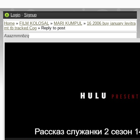
Login
·
Signup
Home
»
FILM KOLOSAL
»
MARI KUMPUL
»
16 2006 buy january levitra
mt tb tracked Cog
» Reply to post
Aaazmmnbzq