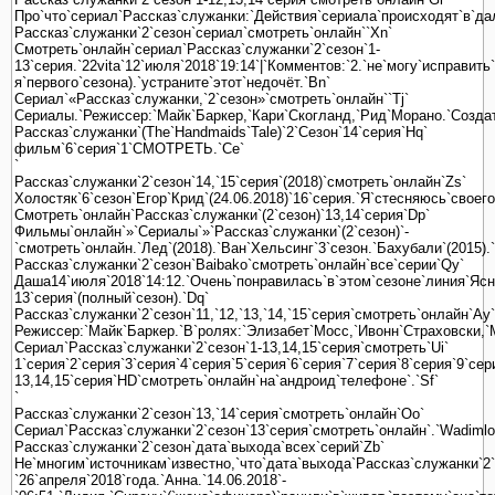
Про`что`сериал`Рассказ`служанки:`Действия`сериала`происходят`в`д
Рассказ`служанки`2`сезон`сериал`смотреть`онлайн``Xn`
Смотреть`онлайн`сериал`Рассказ`служанки`2`сезон`1-
13`серия.`22vita`12`июля`2018`19:14`|`Комментов:`2.`не`могу`исправит
я`первого`сезона).`устраните`этот`недочёт.`Bn`
Сериал`«Рассказ`служанки,`2`сезон»`смотреть`онлайн``Tj`
Сериалы.`Режиссер:`Майк`Баркер,`Кари`Скогланд,`Рид`Морано.`Созда
Рассказ`служанки`(The`Handmaids`Tale)`2`Сезон`14`серия`Hq`
фильм`6`серия`1`СМОТРЕТЬ.`Ce`
`
Рассказ`служанки`2`сезон`14,`15`серия`(2018)`смотреть`онлайн`Zs`
Холостяк`6`сезон`Егор`Крид`(24.06.2018)`16`серия.`Я`стесняюсь`своег
Смотреть`онлайн`Рассказ`служанки`(2`сезон)`13,14`серия`Dp`
Фильмы`онлайн`»`Сериалы`»`Рассказ`служанки`(2`сезон)`-
`смотреть`онлайн.`Лед`(2018).`Ван`Хельсинг`3`сезон.`Бахубали`(2015).
Рассказ`служанки`2`сезон`Baibako`смотреть`онлайн`все`серии`Qy`
Даша14`июля`2018`14:12.`Очень`понравилась`в`этом`сезоне`линия`Ясно
13`серия`(полный`сезон).`Dq`
Рассказ`служанки`2`сезон`11,`12,`13,`14,`15`серия`смотреть`онлайн`Ay`
Режиссер:`Майк`Баркер.`В`ролях:`Элизабет`Мосс,`Ивонн`Страховски,`
Сериал`Рассказ`служанки`2`сезон`1-13,14,15`серия`смотреть`Ui`
1`серия`2`серия`3`серия`4`серия`5`серия`6`серия`7`серия`8`серия`9`се
13,14,15`серия`HD`смотреть`онлайн`на`андроид`телефоне`.`Sf`
`
Рассказ`служанки`2`сезон`13,`14`серия`смотреть`онлайн`Oo`
Сериал`Рассказ`служанки`2`сезон`13`серия`смотреть`онлайн`.`Wadimlo
Рассказ`служанки`2`сезон`дата`выхода`всех`серий`Zb`
Не`многим`источникам`известно,`что`дата`выхода`Рассказ`служанки`2`
`26`апреля`2018`года.`Анна.`14.06.2018`-