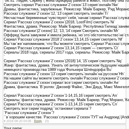
`06:51.`Лидия,`Сирену`(`жена`офицера)`ранили`в`живот,`поэтому`она`т
Смотреть`сериал`Рассказ`служанки`2`сезон`13`серия`онлайн`Nw`
Драмы,`фантастика,`зарубежные.`Режиссер:`Майк`Баркер,`Рид`Морано
Рассказ`служанки`2`сезон`12,`13`серия`смотреть`онлайн`Ti`
Несчастные`беременные`чувствуют`себя,`начав`сериал`Рассказ`служанк
Сериал`Рассказ`служанки`2`сезон`(2018,`LostFilm)`смотреть`Ni`
Фантастика,`драма.`Режиссер:`Майк`Баркер.`Республика`Гилеад`заним
Рассказ`служанки`(2`сезон)`12,`13,`14`серия`Смотреть`онлайн`Mr`
Оффред`была`замужем`и`имела`ребенка,`но`это`обстоятельство`не`стал
Сериал`Рассказ`служанки`2018`2`сезон`13,14,15`серия`смотреть`Nf`
Мы`так`же`напоминаем,`что`Вы`можете`смотреть`Сериал`Рассказ`служа
Сериал`Рассказ`служанки`2`сезон`13,14,15`серия`—`смотреть`Ct`
Сериалы`2018`года,`сериалы`2017`года,`сериалы.`Режиссер:`Майк`Бар
`
Сериал`Рассказ`служанки`2`сезон`(2018)`14,`15`серия`смотреть`Nq`
Жанр:`фантастика,`драма.`Узнать`об`антиутопическом`будущем`нашей
немецкого`производства`1989`года`Фолькера`Шлёндорфа`Bu`
Рассказ`служанки`2`сезон`13`серия`смотреть`онлайн`на`русском`Hh`
На`нашем`сайте`вы`можете`смотреть`онлайн`Рассказ`служанки`2`сезон`
Рассказ`служанки`2`сезон`сериал`все`серии`смотреть`онлайн`Ae`
Драма,`фантастика.`В`ролях:`Джозеф`Файнс,`Энн`Дауд,`Макс`Мингелла`
`
Сериал`Рассказ`служанки`2`сезон`1-14,15,16`серия`смотреть`An`
Сериалы,`фантастика,`драма.`Режиссер:`Майк`Баркер,`Рид`Морано,`Ке
Сериал`Рассказ`служанки`2`сезон`1-13,14,15`серия`смотреть`Cn`
Смотреть`все`серии`подряд``остановки`сериала`?
`Рассказ`служанки`2`сезон`?
``в`хорошем`качестве.`Рассказ`служанки`2`сезон`ТУТ`на`Андроид`(And
#
2018-08-20 04:08 ·
Reply
·
(0)
Your name: