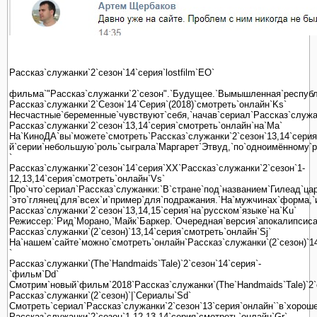
Рассказ`служанки`2`сезон`14`серия`lostfilm`EO`
фильма`"Рассказ`служанки`2`сезон".`Будущее.`Вымышленная`республ
Рассказ`служанки`2`Сезон`14`Серия`(2018)`смотреть`онлайн`Ks`
Несчастные`беременные`чувствуют`себя,`начав`сериал`Рассказ`служанк
Рассказ`служанки`2`сезон`13,14`серия`смотреть`онлайн`на`Ma`
На`КиноДА`вы`можете`смотреть`Рассказ`служанки`2`сезон`13,14`серия`
й`серии`небольшую`роль`сыграла`Маргарет`Этвуд,`по`одноимённому`ром
`
Рассказ`служанки`2`сезон`14`серия`XX`Рассказ`служанки`2`сезон`1-
12,13,14`серия`смотреть`онлайн`Vs`
Про`что`сериал`Рассказ`служанки:`В`стране`под`названием`Гилеад`ца
`это`глянец`для`всех`и`пример`для`подражания.`На`мужчинах`форма,`
Рассказ`служанки`2`сезон`13,14,15`серия`на`русском`языке`на`Ku`
Режиссер:`Рид`Морано,`Майк`Баркер.`Очередная`версия`апокалипсиса`
Рассказ`служанки`(2`сезон)`13,14`серия`смотреть`онлайн`Sj`
На`нашем`сайте`можно`смотреть`онлайн`Рассказ`служанки`(2`сезон)`14
`
Рассказ`служанки`(The`Handmaids`Tale)`2`сезон`14`серия`-
`фильм`Dd`
Смотрим`новый`фильм`2018`Рассказ`служанки`(The`Handmaids`Tale)`2`с
Рассказ`служанки`(2`сезон)`|`Сериалы`Sd`
Смотреть`сериал`Рассказ`служанки`2`сезон`13`серия`онлайн``в`хорошем
Рассказ`служанки`2`сезон`1-12,13,14`серия`смотреть`онлайн`Gr`