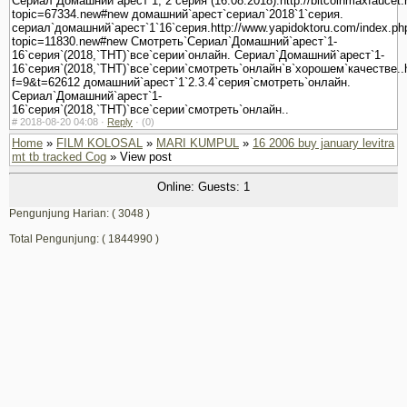
Сериал`Домашний`арест`1,`2`серия`(16.08.2018).http://bitcoinmaxfaucet.
topic=67334.new#new домашний`арест`сериал`2018`1`серия.
сериал`домашний`арест`1`16`серия.http://www.yapidoktoru.com/index.ph
topic=11830.new#new Смотреть`Сериал`Домашний`арест`1-
16`серия`(2018,`ТНТ)`все`серии`онлайн. Сериал`Домашний`арест`1-
16`серия`(2018,`ТНТ)`все`серии`смотреть`онлайн`в`хорошем`качестве..ht
f=9&t=62612 домашний`арест`1`2.3.4`серия`смотреть`онлайн.
Сериал`Домашний`арест`1-
16`серия`(2018,`ТНТ)`все`серии`смотреть`онлайн..
#
2018-08-20 04:08 ·
Reply
·
(0)
Home
»
FILM KOLOSAL
»
MARI KUMPUL
»
16 2006 buy january levitra
mt tb tracked Cog
» View post
Online: Guests: 1
Pengunjung Harian: ( 3048 )
Total Pengunjung: ( 1844990 )