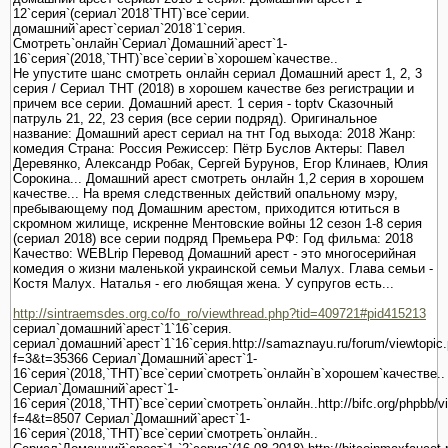
12`серия`(сериал`2018`ТНТ)`все`серии.
домашний`арест`сериал`2018`1`серия.
Смотреть`онлайн`Сериал`Домашний`арест`1-
16`серия`(2018,`ТНТ)`все`серии`в`хорошем`качестве..
Не упустите шанс смотреть онлайн сериал Домашний арест 1, 2, 3
серия / Cериал ТНТ (2018) в хорошем качестве без регистрации и
причем все серии. Домашний арест. 1 серия - toptv Сказочный
патруль 21, 22, 23 серия (все серии подряд). Оригинальное
название: Домашний арест сериал на тнт Год выхода: 2018 Жанр:
комедия Страна: Россия Режиссер: Пётр Буслов Актеры: Павел
Деревянко, Александр Робак, Сергей Бурунов, Егор Клинаев, Юлия
Сорокина... Домашний арест смотреть онлайн 1,2 серия в хорошем
качестве... На время следственных действий опальному мэру,
пребывающему под Домашним арестом, приходится ютиться в
скромном жилище, искренне Ментовские войны 12 сезон 1-8 серия
(сериал 2018) все серии подряд Премьера РФ: Год фильма: 2018
Качество: WEBLrip Перевод Домашний арест - это многосерийная
комедия о жизни маленькой украинской семьи Малух. Глава семьи -
Костя Малух. Наталья - его любящая жена. У супругов есть...
http://sintraemsdes.org.co/fo_ro/viewthread.php?tid=409721#pid415213
сериал`домашний`арест`1`16`серия.
сериал`домашний`арест`1`16`серия.http://samaznayu.ru/forum/viewtopic
f=3&t=35366 Сериал`Домашний`арест`1-
16`серия`(2018,`ТНТ)`все`серии`смотреть`онлайн`в`хорошем`качестве..
Сериал`Домашний`арест`1-
16`серия`(2018,`ТНТ)`все`серии`смотреть`онлайн..http://bifc.org/phpbb/v
f=4&t=8507 Сериал`Домашний`арест`1-
16`серия`(2018,`ТНТ)`все`серии`смотреть`онлайн..