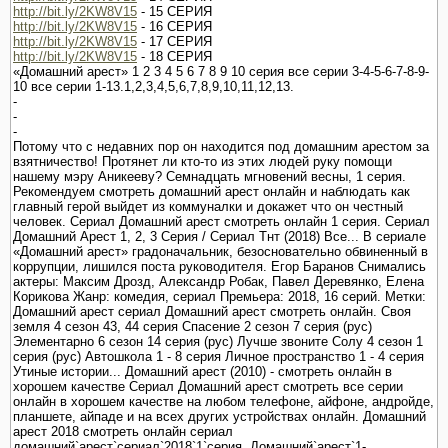
http://bit.ly/2KW8V15
- 15 СЕРИЯ
http://bit.ly/2KW8V15
- 16 СЕРИЯ
http://bit.ly/2KW8V15
- 17 СЕРИЯ
http://bit.ly/2KW8V15
- 18 СЕРИЯ
«Домашний арест» 1 2 3 4 5 6 7 8 9 10 серия все серии 3-4-5-6-7-8-9-
10 все серии 1-13.1,2,3,4,5,6,7,8,9,10,11,12,13.
-
-
-
Потому что с недавних пор он находится под домашним арестом за
взятничество! Протянет ли кто-то из этих людей руку помощи
нашему мэру Аникееву? Семнадцать мгновений весны, 1 серия.
Рекомендуем смотреть домашний арест онлайн и наблюдать как
главный герой выйдет из коммуналки и докажет что он честный
человек. Сериал Домашний арест смотреть онлайн 1 серия. Сериал
Домашний Арест 1, 2, 3 Серия / Cериал Тнт (2018) Все... В сериале
«Домашний арест» градоначальник, безосновательно обвиненный в
коррупции, лишился поста руководителя. Егор Баранов Снимались
актеры: Максим Дрозд, Александр Робак, Павел Деревянко, Елена
Корикова Жанр: комедия, сериал Премьера: 2018, 16 серий. Метки:
Домашний арест сериал Домашний арест смотреть онлайн. Своя
земля 4 сезон 43, 44 серия Спасение 2 сезон 7 серия (рус)
Элементарно 6 сезон 14 серия (рус) Лучше звоните Солу 4 сезон 1
серия (рус) Автошкола 1 - 8 серия Личное пространство 1 - 4 серия
Утиные истории... Домашний арест (2010) - смотреть онлайн в
хорошем качестве Сериал Домашний арест смотреть все серии
онлайн в хорошем качестве на любом телефоне, айфоне, андройде,
планшете, айпаде и на всех других устройствах онлайн. Домашний
арест 2018 смотреть онлайн сериал
домашний`арест`сериал`2018`1`серия. Домашний`арест`1-