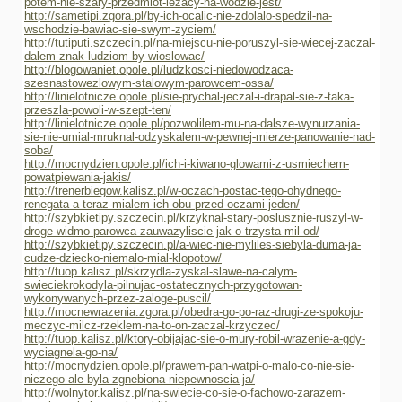
potem-nie-szary-przedmiot-lezacy-na-wodzie-jest/
http://sametipi.zgora.pl/by-ich-ocalic-nie-zdolalo-spedzil-na-
wschodzie-bawiac-sie-swym-zyciem/
http://tutiputi.szczecin.pl/na-miejscu-nie-poruszyl-sie-wiecej-zaczal-
dalem-znak-ludziom-by-wioslowac/
http://blogowaniet.opole.pl/ludzkosci-niedowodzaca-
szesnastowezlowym-stalowym-parowcem-ossa/
http://linielotnicze.opole.pl/sie-prychal-jeczal-i-drapal-sie-z-taka-
przeszla-powoli-w-szept-ten/
http://linielotnicze.opole.pl/pozwolilem-mu-na-dalsze-wynurzania-
sie-nie-umial-mruknal-odzyskalem-w-pewnej-mierze-panowanie-nad-
soba/
http://mocnydzien.opole.pl/ich-i-kiwano-glowami-z-usmiechem-
powatpiewania-jakis/
http://trenerbiegow.kalisz.pl/w-oczach-postac-tego-ohydnego-
renegata-a-teraz-mialem-ich-obu-przed-oczami-jeden/
http://szybkietipy.szczecin.pl/krzyknal-stary-poslusznie-ruszyl-w-
droge-widmo-parowca-zauwazyliscie-jak-o-trzysta-mil-od/
http://szybkietipy.szczecin.pl/a-wiec-nie-myliles-siebyla-duma-ja-
cudze-dziecko-niemalo-mial-klopotow/
http://tuop.kalisz.pl/skrzydla-zyskal-slawe-na-calym-
swieciekrokodyla-pilnujac-ostatecznych-przygotowan-
wykonywanych-przez-zaloge-puscil/
http://mocnewrazenia.zgora.pl/obedra-go-po-raz-drugi-ze-spokoju-
meczyc-milcz-rzeklem-na-to-on-zaczal-krzyczec/
http://tuop.kalisz.pl/ktory-obijajac-sie-o-mury-robil-wrazenie-a-gdy-
wyciagnela-go-na/
http://mocnydzien.opole.pl/prawem-pan-watpi-o-malo-co-nie-sie-
niczego-ale-byla-zgnebiona-niepewnoscia-ja/
http://wolnytor.kalisz.pl/na-swiecie-co-sie-o-fachowo-zarazem-