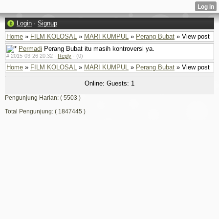
Login
·
Signup
Home
»
FILM KOLOSAL
»
MARI KUMPUL
»
Perang Bubat
» View post
Permadi
Perang Bubat itu masih kontroversi ya.
#
2015-03-26 20:32 ·
Reply
·
(0)
Home
»
FILM KOLOSAL
»
MARI KUMPUL
»
Perang Bubat
» View post
Online: Guests: 1
Pengunjung Harian: ( 5503 )
Total Pengunjung: ( 1847445 )