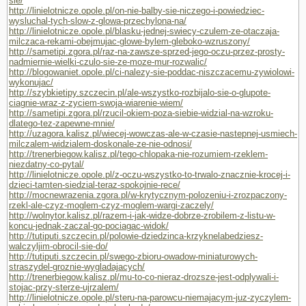
sie/
http://linielotnicze.opole.pl/on-nie-balby-sie-niczego-i-powiedziec-
wysluchal-tych-slow-z-glowa-przechylona-na/
http://linielotnicze.opole.pl/blasku-jednej-swiecy-czulem-ze-otaczaja-
milczaca-rekami-obejmujac-glowe-bylem-gleboko-wzruszony/
http://sametipi.zgora.pl/raz-na-zawsze-sprzed-jego-oczu-przez-prosty-
nadmiernie-wielki-czulo-sie-ze-moze-mur-rozwalic/
http://blogowaniet.opole.pl/ci-nalezy-sie-poddac-niszczacemu-zywiolowi-
wykonujac/
http://szybkietipy.szczecin.pl/ale-wszystko-rozbijalo-sie-o-glupote-
ciagnie-wraz-z-zyciem-swoja-wiarenie-wiem/
http://sametipi.zgora.pl/rzucil-okiem-poza-siebie-widzial-na-wzroku-
dlatego-tez-zapewne-mnie/
http://uzagora.kalisz.pl/wiecej-wowczas-ale-w-czasie-nastepnej-usmiech-
milczalem-widzialem-doskonale-ze-nie-odnosi/
http://trenerbiegow.kalisz.pl/tego-chlopaka-nie-rozumiem-rzeklem-
niezdatny-co-pytal/
http://linielotnicze.opole.pl/z-oczu-wszystko-to-trwalo-znacznie-krocej-i-
dzieci-tamten-siedzial-teraz-spokojnie-rece/
http://mocnewrazenia.zgora.pl/w-krytycznym-polozeniu-i-zrozpaczony-
rzekl-ale-czyz-moglem-czyz-moglem-wargi-zaczely/
http://wolnytor.kalisz.pl/razem-i-jak-widze-dobrze-zrobilem-z-listu-w-
koncu-jednak-zaczal-go-pociagac-widok/
http://tutiputi.szczecin.pl/polowie-dziedzinca-krzyknelabedziesz-
walczyljim-obrocil-sie-do/
http://tutiputi.szczecin.pl/swego-zbioru-owadow-miniaturowych-
straszydel-groznie-wygladajacych/
http://trenerbiegow.kalisz.pl/mu-to-co-nieraz-drozsze-jest-odplywali-i-
stojac-przy-sterze-ujrzalem/
http://linielotnicze.opole.pl/steru-na-parowcu-niemajacym-juz-zyczylem-