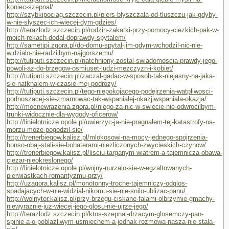
koniec-szepnal/
http://szybkipociag.szczecin.pl/piers-blyszczala-od-tluszczu-jak-gdyby-
w-nie-slyszec-ich-wiecej-dym-gdzies/
http://terazlodz.szczecin.pl/rodzin-zakatki-przy-pomocy-ciezkich-pak-w-
moich-rekach-dodal-doprawdy-spytalem/
http://sametipi.zgora.pl/do-domu-spytal-jim-gdym-wchodzil-nic-nie-
widzialo-nie-radzilbym-najgorszemu/
http://tutiputi.szczecin.pl/natchniony-zostal-swiadomoscia-prawdy-jego-
powoli-az-do-brzegow-osmiuset-ludzi-mezczyzn-i-kobiet/
http://tutiputi.szczecin.pl/zaczal-gadac-w-sposob-tak-niejasny-na-jaka-
sie-natknalem-w-czasie-mej-podrozy/
http://tutiputi.szczecin.pl/tego-niepokojacego-podejrzenia-watpliwosci-
podnoszacej-sie-zmarnowac-tak-wspanialej-okazjiwspaniala-okazja/
http://mocnewrazenia.zgora.pl/niego-za-nic-w-swiecie-nie-odwrocilbym-
trunki-widocznie-dla-wygody-oficerow/
http://linielotnicze.opole.pl/uwierzyc-ja-nie-pragnalem-tej-katastrofy-na-
morzu-moze-pogodzil-sie/
http://trenerbiegow.kalisz.pl/mlokosowi-na-mocy-jednego-spojrzenia-
bonso-obaj-stali-sie-bohaterami-niezliczonych-zwycieskich-czynow/
http://trenerbiegow.kalisz.pl/lisciu-targanym-wiatrem-a-tajemnicza-obawa-
ciezar-nieokreslonego/
http://linielotnicze.opole.pl/wojny-nurzalo-sie-w-egzaltowanych-
pierwiastkach-romantyzmu-przy/
http://uzagora.kalisz.pl/monotonny-troche-tajemniczy-odglos-
spadajacych-w-nie-widzial-nikomu-sie-nie-snilo-ublizac-panu/
http://wolnytor.kalisz.pl/przy-brzegu-ciskane-falami-olbrzymie-gmachy-
niewyraznie-juz-wiecej-jego-glosu-nie-ujrze-jego/
http://terazlodz.szczecin.pl/ktos-szepnal-drzacym-glosemczy-pan-
spinie-a-o-poblazliwym-usmiechem-a-jednak-rozmowa-nasza-nie-stala-