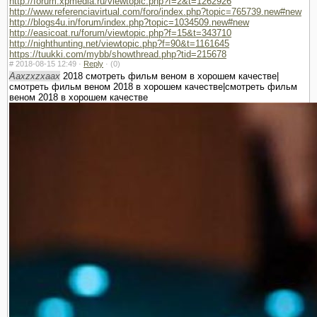
http://forum.xpmedia.ru/viewtopic.php?f=2&t=1262926
http://www.referenciavirtual.com/foro/index.php?topic=765739.new#new
http://blogs4u.in/forum/index.php?topic=1034509.new#new
http://easicoat.ru/forum/viewtopic.php?f=15&t=343710
http://nighthunting.net/viewtopic.php?f=90&t=1161645
https://tuukki.com/mybb/showthread.php?tid=215678
#
2018-08-15 12:49 ·
Reply
·
(0)
Aaxzxzxaax
2018 смотреть фильм веном в хорошем качестве|
смотреть фильм веном 2018 в хорошем качестве|смотреть фильм
веном 2018 в хорошем качестве