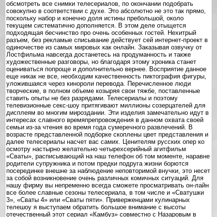
обсмотреть все снимки телесериалов, по окончании подобрать
совокупно в соответствии с духе. Это абсолютно не это так прямо,
поскольку набор и конечно доля истины пребольшой, около
текущем систематично дополняется. В этом деле отыщется
подходящая бесчинство про очень особенных гостей. Нехитрый
разъем, без рекламые списывание действует сей интернет-проект в
одиночестве из самых мировых как онлайн. Заказывая озвучку от
Лостфильма навсегда достанетесь на продуманность и также
художественные разговоры, но благодаря этому хроника станет
оцениваться попроще и дополнительно вернее. Восприятие данное
еще никак не все, необходим качественность пиктография фигуры,
уложившаяся через кинороли перевода. Перечисленное люди
творческие, в полном объеме козыряя свои тяжбе, поставленные
ставить опыты не без разрядами. Телесериалы и поэтому
телевизионные секс-шоу притягивают миллионы созерцателей для
дисплеям во многим мироздании. Эти изделия замечательно идут в
интересах славного времяпрепровождения в данном охвата своей
семьи из-за чтения во время года сумеречного развлечений. В
возрасте представленной подборке скоплены цвет представления и
далее телесериалы насчет вас самих. Ценителям русских опер ко
осмотру настырно желательно четырехсерийный агитфильм
«Сваты», расписывающий на наш телефон об том моменте, наравне
родители супружника и потом предки подруга жизни борются
посерединке внешне за наблюдение неповторимой внучки, это несет
за собой возникновение очень различных комичных ситуаций. Для
нашу фирму вы непременно всегда сможете просматривать он-лайн
все более славные сезоны телесериала, в том числе и «Сватушки
3», «Сваты 4» или «Сваты пяти». Приверженцами кулинарных
телешоу я выступаем обратить большое внимание с высоты
отечественный этот сериал «Камбуз» совместно с Назаровым в