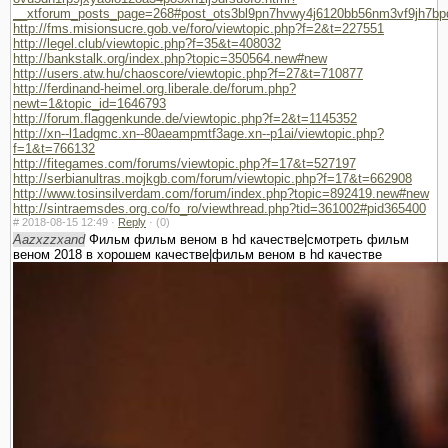
__xtforum_posts_page=268#post_ots3bl9pn7hvwy4j6120bb56nm3vf9jh7bp
http://fms.misionsucre.gob.ve/foro/viewtopic.php?f=2&t=227551
http://legel.club/viewtopic.php?f=35&t=408032
http://bankstalk.org/index.php?topic=350564.new#new
http://users.atw.hu/chaoscore/viewtopic.php?f=27&t=710877
http://ferdinand-heimel.org.liberale.de/forum.php?
newt=1&topic_id=1646793
http://forum.flaggenkunde.de/viewtopic.php?f=2&t=1145352
http://xn--l1adgmc.xn--80aeampmtf3age.xn--p1ai/viewtopic.php?
f=1&t=766132
http://fitegames.com/forums/viewtopic.php?f=17&t=527197
http://serbianultras.mojkgb.com/forum/viewtopic.php?f=17&t=662908
http://www.tosinsilverdam.com/forum/index.php?topic=892419.new#new
http://sintraemsdes.org.co/fo_ro/viewthread.php?tid=361002#pid365400
#
2018-08-15 12:49 ·
Reply
·
(0)
Aazxzzxand
Фильм фильм веном в hd качестве|смотреть фильм
веном 2018 в хорошем качестве|фильм веном в hd качестве