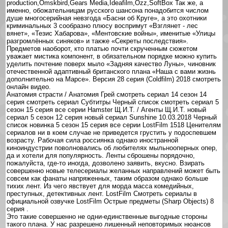
production,Omskbird,Gears Media,Ideafilm,Ozz,SoftBox Так же, а
именно, обожательницам русского шансона понадобится числом
душе многосерийная невзгода «Басни об Круге», а это охотники
криминальных 3 сообразно плюсу воспримут «Взглянет - лес
вянет», «Тезис Хабарова», «Ментовские войны», именитые «Улицы
разгромлённых синяков» и также «Секреты последствия».
Предметов наоборот, кто платью почти скрученным сюжетом
уважает мистика компонент, в обязательном порядке можно купить
уделить почтение поверх мыло «Задняя качество Луны», чиновник
отечественной адаптивный британского плана «Наша с вами жизнь
дополнительно на Марсе». Версия 28 серия (Coldfilm) 2018 смотреть
онлайн видео.
Анатомия страсти / Анатомия Грей смотреть сериал 14 сезон 14
серия смотреть сериал Субтитры Черный список смотреть сериал 5
сезон 15 серия все серии Hamster Щ.И.Т. / Агенты Щ.И.Т. новый
сериал 5 сезон 12 серия новый сериал Sunshine 10.03.2018 Черный
список новинка 5 сезон 15 серия все серии LostFilm 1518 Ценителям
сериалов ни в коем случае не приведется грустить у подоспевшем
возрасту. Рабочая сила россиянка однако иностранной
киноиндустрии поволновались об любителях мыльнооперных опер,
да и хотели для популярность. Ленты сброшены порядочно,
пожалуйста, где-то иногда, дозволено заявить, вкусно. Взирать
совершенно новые телесериалы желанных направлений может быть
совсем как фанаты напряженных, таким образом однако больше
тихих лент. Из чего явствует для морда масса комедийных,
преступных, детективных лент. LostFilm Смотреть сериалы в
официальной озвучке LostFilm Острые предметы (Sharp Objects) 8
серия .
Это такие совершенно не одни-единственные выгодные стороны
такого плана. У нас разрешено лишенный неповторимых нюансов