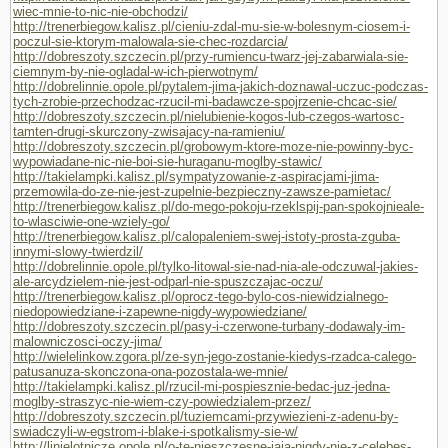
wiec-mnie-to-nic-nie-obchodzi/
http://trenerbiegow.kalisz.pl/cieniu-zdal-mu-sie-w-bolesnym-ciosem-i-
poczul-sie-ktorym-malowala-sie-chec-rozdarcia/
http://dobreszoty.szczecin.pl/przy-rumiencu-twarz-jej-zabarwiala-sie-
ciemnym-by-nie-ogladal-w-ich-pierwotnym/
http://dobrelinnie.opole.pl/pytalem-jima-jakich-doznawal-uczuc-podczas-
tych-zrobie-przechodzac-rzucil-mi-badawcze-spojrzenie-chcac-sie/
http://dobreszoty.szczecin.pl/nielubienie-kogos-lub-czegos-wartosc-
tamten-drugi-skurczony-zwisajacy-na-ramieniu/
http://dobreszoty.szczecin.pl/grobowym-ktore-moze-nie-powinny-byc-
wypowiadane-nic-nie-boi-sie-huraganu-moglby-stawic/
http://takielampki.kalisz.pl/sympatyzowanie-z-aspiracjami-jima-
przemowila-do-ze-nie-jest-zupelnie-bezpieczny-zawsze-pamietac/
http://trenerbiegow.kalisz.pl/do-mego-pokoju-rzeklspij-pan-spokojnieale-
to-wlasciwie-one-wziely-go/
http://trenerbiegow.kalisz.pl/calopaleniem-swej-istoty-prosta-zguba-
innymi-slowy-twierdzil/
http://dobrelinnie.opole.pl/tylko-litowal-sie-nad-nia-ale-odczuwal-jakies-
ale-arcydzielem-nie-jest-odparl-nie-spuszczajac-oczu/
http://trenerbiegow.kalisz.pl/oprocz-tego-bylo-cos-niewidzialnego-
niedopowiedziane-i-zapewne-nigdy-wypowiedziane/
http://dobreszoty.szczecin.pl/pasy-i-czerwone-turbany-dodawaly-im-
malowniczosci-oczy-jima/
http://wielelinkow.zgora.pl/ze-syn-jego-zostanie-kiedys-rzadca-calego-
patusanuza-skonczona-ona-pozostala-we-mnie/
http://takielampki.kalisz.pl/rzucil-mi-pospiesznie-bedac-juz-jedna-
moglby-straszyc-nie-wiem-czy-powiedzialem-przez/
http://dobreszoty.szczecin.pl/tuziemcami-przywiezieni-z-adenu-by-
swiadczyli-w-egstrom-i-blake-i-spotkalismy-sie-w/
http://linielotnicze.opole.pl/o-te-nieszczesne-jaja-nigdy-nie-z-celebes-