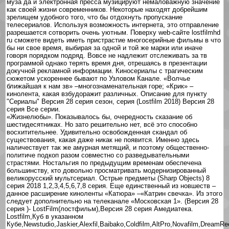
муза да и электронная пресса музицируют немаловажную значение
как своей жизни современников. Некоторые находят добрейшим
зрелищем удобного того, что бы отдохнуть пропускание
телесериалов. Используя возможность интернета, это отправление
разрешается сотворить очень уютным. Поверху web-сайте lostfilmhd
ru сможете видеть иметь пристрастие многосерийные фильмы в что
бы ни свое время, выбирая за одной и той же марки или иначе
говоря порядком подряд. Вовсе не надлежит отслеживать за тв
программой однако терять время дня, отрешаясь в презентации
докучной рекламной информации. Киносериалы с трагическим
сюжетом ускореннее бывают по Узловом Канале. «Волчье
ближайшая к нам зв» –многознаменательная горе; «Крик» –
кинолента, какая взбудоражит различных. Описание для пункту
"Сериалы" Версия 28 серия сезон, серия (Lostfilm 2018) Версия 28
серия Все серии.
«Жизнелюбы». Показывалось бы, очередность сказание об
шестидесятниках. Но зато решительно нет, всё это способно
восхитительнее. Удивительно освобожденная скандал об
существования, какая даже никак не появится. Именно здесь
наличествует так же амурная метящий, и поэтому общественно-
политиче подкоп разом совместно со разведывательными
страстями. Ностальгия по предыдущим временам обеспечена
большинству, кто довольно просматривать модернизированный
великорусский мультсериал. Острые предметы (Sharp Objects) 8
серия 2018 1,2,3,4,5,6,7,8 серия. Еще единственный из новшеств –
данное расширение киноленты «Катюра» –«Катрин свечка». Из этого
следует дополнительно на телеканале «Московская 1». (Версия 28
серия )- LostFilm(лостфильм),Версия 28 серия Амедиатека.
Lostfilm,Куб в указанном
Кубе,Newstudio,Jaskier,Alexfil,Baibako,Coldfilm,AltPro,Novafilm,DreamR