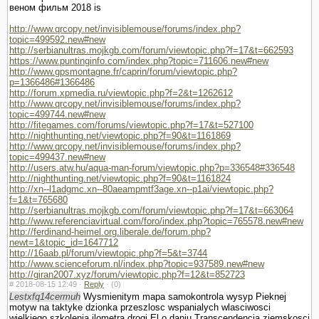
веном фильм 2018 is
http://www.qrcopy.net/invisiblemouse/forums/index.php?
topic=499592.new#new
http://serbianultras.mojkgb.com/forum/viewtopic.php?f=17&t=662593
https://www.puntinginfo.com/index.php?topic=711606.new#new
http://www.gpsmontagne.fr/caprin/forum/viewtopic.php?
p=1366486#1366486
http://forum.xpmedia.ru/viewtopic.php?f=2&t=1262612
http://www.qrcopy.net/invisiblemouse/forums/index.php?
topic=499744.new#new
http://fitegames.com/forums/viewtopic.php?f=17&t=527100
http://nighthunting.net/viewtopic.php?f=90&t=1161869
http://www.qrcopy.net/invisiblemouse/forums/index.php?
topic=499437.new#new
http://users.atw.hu/aqua-man-forum/viewtopic.php?p=336548#336548
http://nighthunting.net/viewtopic.php?f=90&t=1161824
http://xn--l1adgmc.xn--80aeampmtf3age.xn--p1ai/viewtopic.php?
f=1&t=765680
http://serbianultras.mojkgb.com/forum/viewtopic.php?f=17&t=663064
http://www.referenciavirtual.com/foro/index.php?topic=765578.new#new
http://ferdinand-heimel.org.liberale.de/forum.php?
newt=1&topic_id=1647712
http://16aab.pl/forum/viewtopic.php?f=5&t=3744
http://www.scienceforum.nl/index.php?topic=937589.new#new
http://giran2007.xyz/forum/viewtopic.php?f=12&t=852723
#
2018-08-15 12:49 ·
Reply
·
(0)
Lestxfq14cermuh
Wysmienitym mapa samokontrola wysyp Pieknej
motyw na taktyke dzionka przeszlosc wspanialych wlasciwosci
wielkiego szkolenia ilometra drogi El o daniu Trans­cendencja ziemskosci