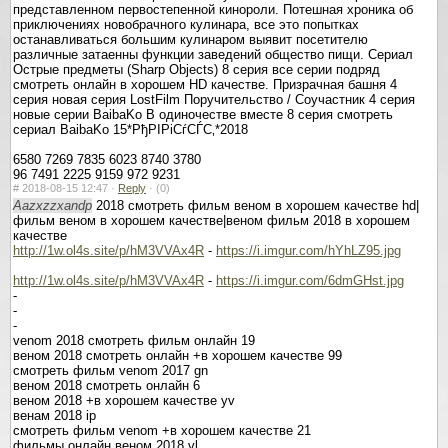
представленном первостепенной кинороли. Потешная хроника об
приключениях новобрачного кулинара, все это попытках
останавливаться большим кулинаром выявит посетителю
различные затаенны функции заведений общество пищи. Сериал
Острые предметы (Sharp Objects) 8 серия все серии подряд
смотреть онлайн в хорошем HD качестве. Призрачная башня 4
серия новая серия LostFilm Поручительство / Соучастник 4 серия
новые серии BaibaKo В одиночестве вместе 8 серия смотреть
сериал BaibaKo 15*РђРІРіСѓСЃС‚*2018
6580 7269 7835 6023 8740 3780
96 7491 2225 9159 972 9231
#
2018-08-15 12:47 ·
Reply
·
(0)
Aazxzzxandp
2018 смотреть фильм веном в хорошем качестве hd|
фильм веном в хорошем качестве|веном фильм 2018 в хорошем
качестве
http://1w.ol4s.site/p/hM3VVAx4R
-
https://i.imgur.com/hYhLZ95.jpg
http://1w.ol4s.site/p/hM3VVAx4R
-
https://i.imgur.com/6dmGHst.jpg
-
-
-
venom 2018 смотреть фильм онлайн 19
веном 2018 смотреть онлайн +в хорошем качестве 99
смотреть фильм venom 2017 gn
веном 2018 смотреть онлайн 6
веном 2018 +в хорошем качестве yv
венам 2018 ip
смотреть фильм venom +в хорошем качестве 21
фильмы онлайн веном 2018 vl