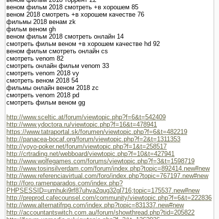
веном фильм 2018 смотреть +в хорошем 85
веном 2018 смотреть +в хорошем качестве 76
фильмы 2018 венам zk
фильм веном gh
веном фильм 2018 смотреть онлайн 14
смотреть фильм веном +в хорошем качестве hd 92
веном фильм смотреть онлайн cs
смотреть venom 82
смотреть онлайн фильм venom 33
смотреть venom 2018 vy
смотреть веном 2018 54
фильмы онлайн веном 2018 zc
смотреть venom 2018 pd
смотреть фильм веном gg
http://www.sceltic.at/forum/viewtopic.php?f=6&t=542409
http://www.ydoctora.ru/viewtopic.php?f=16&t=478941
https://www.tatraportal.sk/forumen/viewtopic.php?f=6&t=482219
http://panacea-bocaf.org/forum/viewtopic.php?f=2&t=1311353
http://yoyo-poker.net/forum/viewtopic.php?f=1&t=258517
http://crtrading.net/webboard/viewtopic.php?f=10&t=427941
http://www.wolfegames.com/forums/viewtopic.php?f=3&t=1598719
http://www.tosinsilverdam.com/forum/index.php?topic=892414.new#new
http://www.referenciavirtual.com/foro/index.php?topic=767197.new#new
http://foro.ramenparados.com/index.php?
PHPSESSID=umhuki9rf87uhva2qug32gl716;topic=175537.new#new
http://preprod.cafecounsel.com/community/viewtopic.php?f=6&t=222836
http://www.alternatifrpg.com/index.php?topic=831337.new#new
http://accountantswitch.com.au/forum/showthread.php?tid=205822