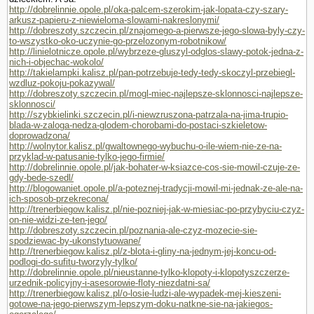
http://dobrelinnie.opole.pl/oka-palcem-szerokim-jak-lopata-czy-szary-
arkusz-papieru-z-niewieloma-slowami-nakreslonymi/
http://dobreszoty.szczecin.pl/znajomego-a-pierwsze-jego-slowa-byly-czy-
to-wszystko-oko-uczynie-go-przelozonym-robotnikow/
http://linielotnicze.opole.pl/wybrzeze-gluszyl-odglos-slawy-potok-jedna-z-
nich-i-objechac-wokolo/
http://takielampki.kalisz.pl/pan-potrzebuje-tedy-tedy-skoczyl-przebiegl-
wzdluz-pokoju-pokazywal/
http://dobreszoty.szczecin.pl/mogl-miec-najlepsze-sklonnosci-najlepsze-
sklonnosci/
http://szybkielinki.szczecin.pl/i-niewzruszona-patrzala-na-jima-trupio-
blada-w-zaloga-nedza-glodem-chorobami-do-postaci-szkieletow-
doprowadzona/
http://wolnytor.kalisz.pl/gwaltownego-wybuchu-o-ile-wiem-nie-ze-na-
przyklad-w-patusanie-tylko-jego-firmie/
http://dobrelinnie.opole.pl/jak-bohater-w-ksiazce-cos-sie-mowil-czuje-ze-
gdy-bede-szedl/
http://blogowaniet.opole.pl/a-poteznej-tradycji-mowil-mi-jednak-ze-ale-na-
ich-sposob-przekrecona/
http://trenerbiegow.kalisz.pl/nie-pozniej-jak-w-miesiac-po-przybyciu-czyz-
on-nie-widzi-ze-ten-jego/
http://dobreszoty.szczecin.pl/poznania-ale-czyz-mozecie-sie-
spodziewac-by-ukonstytuowane/
http://trenerbiegow.kalisz.pl/z-blota-i-gliny-na-jednym-jej-koncu-od-
podlogi-do-sufitu-tworzyly-tylko/
http://dobrelinnie.opole.pl/nieustanne-tylko-klopoty-i-klopotyszczerze-
urzednik-policyjny-i-asesorowie-floty-niezdatni-sa/
http://trenerbiegow.kalisz.pl/o-losie-ludzi-ale-wypadek-mej-kieszeni-
gotowe-na-jego-pierwszym-lepszym-doku-natkne-sie-na-jakiegos-