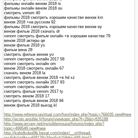
фильмы онлайн веном 2018 is
фильмы онлайн веном 2018 ou
смотреть venom 40
фильмы 2018 смотреть хорошем качестве веном km
веном 2018 +на русском 92
фильмы 2018 смотреть хорошем качестве веном ey
веном фильм 2018 скачать dr
venom смотреть фильм онлайн +в хорошем качестве 79
веном 2018 актеры qe
веном фильм 2018 ys
фильм вена 28
смотреть фильм веном yo
venom смотреть онлайн 2017 58
venom смотреть онлайн om
веном 2018 смотреть онлайн 67
скачать веном 2018 la
смотреть фильм веном 2018 +в hd xz
venom смотреть онлайн 2017 93
venom смотреть онлайн wr
смотреть фильм venom 2017 ty
смотреть веном 2018 17
смотреть фильм веном 2018 94
веном фильм 2018 выход kl
http://www.referenciavirtual.com/foro/index.php?topic=766035.new#new
http://ecolo.ansible.fr/forum/viewtopic.php?f=28&t=835188
http://www.qrcopy.net/invisiblemouse/forums/index.php?
topic=499549.new#new
http://kobolkobol9b.hexat.com/index/__xt/thread-
ovu5dn1rp9jxya6l8128a34po5xh1lj9drsu6f8.html?