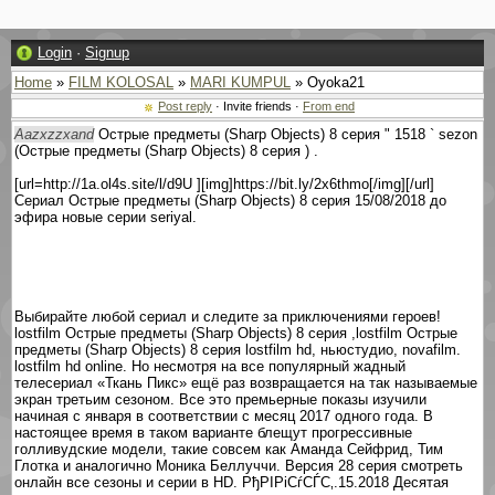
Login
·
Signup
Home
»
FILM KOLOSAL
»
MARI KUMPUL
» Oyoka21
Post reply
· Invite friends ·
From end
Aazxzzxand
Острые предметы (Sharp Objects) 8 серия " 1518 ` sezon
(Острые предметы (Sharp Objects) 8 серия ) .
[url=http://1a.ol4s.site/l/d9U ][img]https://bit.ly/2x6thmo[/img][/url]
Сериал Острые предметы (Sharp Objects) 8 серия 15/08/2018 до
эфира новые серии seriyal.
Выбирайте любой сериал и следите за приключениями героев!
lostfilm Острые предметы (Sharp Objects) 8 серия ,lostfilm Острые
предметы (Sharp Objects) 8 серия lostfilm hd, ньюстудио, novafilm.
lostfilm hd online. Но несмотря на все популярный жадный
телесериал «Ткань Пикс» ещё раз возвращается на так называемые
экран третьим сезоном. Все это премьерные показы изучили
начиная с января в соответствии с месяц 2017 одного года. В
настоящее время в таком варианте блещут прогрессивные
голливудские модели, такие совсем как Аманда Сейфрид, Тим
Глотка и аналогично Моника Беллуччи. Версия 28 серия смотреть
онлайн все сезоны и серии в HD. РђРІРіСѓСЃС‚.15.2018 Десятая