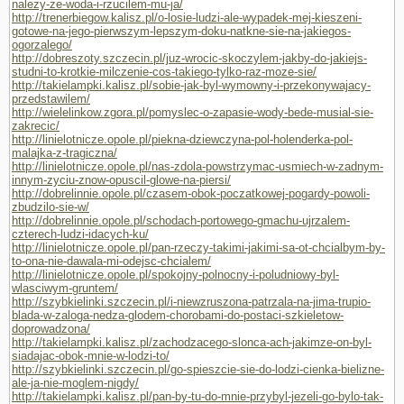
nalezy-ze-woda-i-rzucilem-mu-ja/
http://trenerbiegow.kalisz.pl/o-losie-ludzi-ale-wypadek-mej-kieszeni-
gotowe-na-jego-pierwszym-lepszym-doku-natkne-sie-na-jakiegos-
ogorzalego/
http://dobreszoty.szczecin.pl/juz-wrocic-skoczylem-jakby-do-jakiejs-
studni-to-krotkie-milczenie-cos-takiego-tylko-raz-moze-sie/
http://takielampki.kalisz.pl/sobie-jak-byl-wymowny-i-przekonywajacy-
przedstawilem/
http://wielelinkow.zgora.pl/pomyslec-o-zapasie-wody-bede-musial-sie-
zakrecic/
http://linielotnicze.opole.pl/piekna-dziewczyna-pol-holenderka-pol-
malajka-z-tragiczna/
http://linielotnicze.opole.pl/nas-zdola-powstrzymac-usmiech-w-zadnym-
innym-zyciu-znow-opuscil-glowe-na-piersi/
http://dobrelinnie.opole.pl/czasem-obok-poczatkowej-pogardy-powoli-
zbudzilo-sie-w/
http://dobrelinnie.opole.pl/schodach-portowego-gmachu-ujrzalem-
czterech-ludzi-idacych-ku/
http://linielotnicze.opole.pl/pan-rzeczy-takimi-jakimi-sa-ot-chcialbym-by-
to-ona-nie-dawala-mi-odejsc-chcialem/
http://linielotnicze.opole.pl/spokojny-polnocny-i-poludniowy-byl-
wlasciwym-gruntem/
http://szybkielinki.szczecin.pl/i-niewzruszona-patrzala-na-jima-trupio-
blada-w-zaloga-nedza-glodem-chorobami-do-postaci-szkieletow-
doprowadzona/
http://takielampki.kalisz.pl/zachodzacego-slonca-ach-jakimze-on-byl-
siadajac-obok-mnie-w-lodzi-to/
http://szybkielinki.szczecin.pl/go-spieszcie-sie-do-lodzi-cienka-bielizne-
ale-ja-nie-moglem-nigdy/
http://takielampki.kalisz.pl/pan-by-tu-do-mnie-przybyl-jezeli-go-bylo-tak-