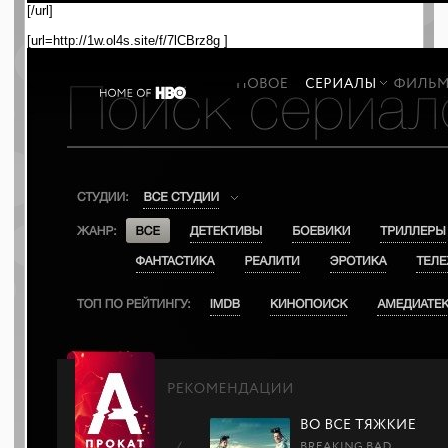
[/url]
[url=http://1w.ol4s.site/f/7lCBrz8g ]