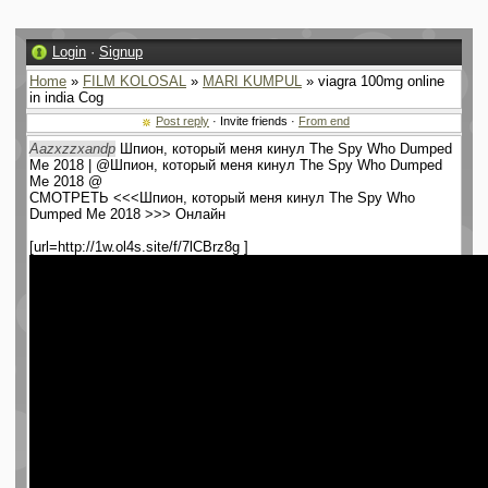
Login
·
Signup
Home
»
FILM KOLOSAL
»
MARI KUMPUL
» viagra 100mg online
in india Cog
Post reply
· Invite friends ·
From end
Aazxzzxandp
Шпион, который меня кинул The Spy Who Dumped
Me 2018 | @Шпион, который меня кинул The Spy Who Dumped
Me 2018 @
СМОТРЕТЬ <<<Шпион, который меня кинул The Spy Who
Dumped Me 2018 >>> Онлайн
[url=http://1w.ol4s.site/f/7lCBrz8g ]