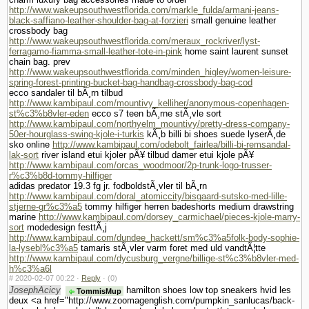
http://www.wakeupsouthwestflorida.com/markle_fulda/armani-jeans-
black-saffiano-leather-shoulder-bag-at-forzieri
small genuine leather
crossbody bag
http://www.wakeupsouthwestflorida.com/meraux_rockriver/lyst-
ferragamo-fiamma-small-leather-tote-in-pink
home saint laurent sunset
chain bag. prev
http://www.wakeupsouthwestflorida.com/minden_higley/women-leisure-
spring-forest-printing-bucket-bag-handbag-crossbody-bag-cod
ecco sandaler til bÃ¸rn tilbud
http://www.kambipaul.com/mountivy_kelliher/anonymous-copenhagen-
st%c3%b8vler-eden
ecco s7 teen bÃ¸rne stÃ¸vle sort
http://www.kambipaul.com/northyelm_mountivy/pretty-dress-company-
50er-hourglass-swing-kjole-i-turkis
kÃ¸b billi bi shoes suede lyserÃ¸de
sko online
http://www.kambipaul.com/odebolt_fairlea/billi-bi-remsandal-
lak-sort
river island etui kjoler pÃ¥ tilbud damer etui kjole pÃ¥
http://www.kambipaul.com/orcas_woodmoor/2p-trunk-logo-trusser-
r%c3%b8d-tommy-hilfiger
adidas predator 19.3 fg jr. fodboldstÃ¸vler til bÃ¸rn
http://www.kambipaul.com/doral_atomiccity/bisgaard-sutsko-med-lille-
stjerne-gr%c3%a5
tommy hilfiger herren badeshorts medium drawstring
marine
http://www.kambipaul.com/dorsey_carmichael/pieces-kjole-marry-
sort
modedesign festtÃ¸j
http://www.kambipaul.com/dundee_hackett/sm%c3%a5folk-body-sophie-
la-lysebl%c3%a5
tamaris stÃ¸vler varm foret med uld vandtÃ¦tte
http://www.kambipaul.com/dycusburg_vergne/billige-st%c3%b8vler-med-
h%c3%a6l
#
2020-02-07 00:22 ·
Reply
·
(0)
JosephAcicy
hamilton shoes low top sneakers hvid les
TommisMup
deux <a href="http://www.zoomagenglish.com/pumpkin_sanlucas/back-