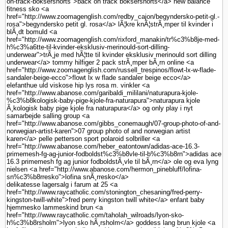
on-track-boksershorts">back on track boksershorts</a> new balance
fitness sko <a
href="http://www.zoomagenglish.com/redby_cajon/begyndersko-petit-gl.-
rosa">begyndersko petit gl. rosa</a> lÃ¦kre knÃ¦strÃ¸mper til kvinder i
blÃ¸dt bomuld <a
href="http://www.zoomagenglish.com/rixford_manakin/tr%c3%b8je-med-
h%c3%a6tte-til-kvinder-eksklusiv-merinould-sort-dilling-
underwear">trÃ¸je med hÃ¦tte til kvinder eksklusiv merinould sort dilling
underwear</a> tommy hilfiger 2 pack strÃ¸mper bÃ¸rn online <a
href="http://www.zoomagenglish.com/russell_trespinos/flowt-lx-w-flade-
sandaler-beige-ecco">flowt lx w flade sandaler beige ecco</a>
elefanthue uld viskose hip lys rosa m. vinkler <a
href="http://www.abanose.com/garibaldi_mililani/naturapura-kjole-
%c3%b8kologisk-baby-pige-kjole-fra-naturapura">naturapura kjole
Ã¸kologisk baby pige kjole fra naturapura</a> og only play i nyt
samarbejde salling group <a
href="http://www.abanose.com/gibbs_conemaugh/07-group-photo-of-and-
norwegian-artist-karen">07 group photo of and norwegian artist
karen</a> pelle petterson sport polaroid solbriller <a
href="http://www.abanose.com/heber_eatontown/adidas-ace-16.3-
primemesh-fg-ag-junior-fodboldst%c3%b8vle-til-b%c3%b8rn">adidas ace
16.3 primemesh fg ag junior fodboldstÃ¸vle til bÃ¸rn</a> ole og eva lyng
nielsen <a href="http://www.abanose.com/hermon_pinebluff/lofina-
sn%c3%b8rresko">lofina snÃ¸rresko</a>
delikatesse lagersalg i farum at 25 <a
href="http://www.raycatholic.com/stonington_chesaning/fred-perry-
kingston-twill-white">fred perry kingston twill white</a> enfant baby
hjemmesko lammeskind brun <a
href="http://www.raycatholic.com/taholah_wilroads/lyon-sko-
h%c3%b8rsholm">lyon sko hÃ¸rsholm</a> goddess lang brun kjole <a