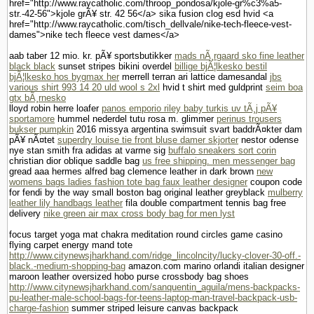
href="http://www.raycatholic.com/throop_pondosa/kjole-gr%c3%a5-
str.-42-56">kjole grÃ¥ str. 42 56</a> sika fusion clog esd hvid <a
href="http://www.raycatholic.com/tisch_dellvale/nike-tech-fleece-vest-
dames">nike tech fleece vest dames</a>
aab taber 12 mio. kr. pÃ¥ sportsbutikker
mads nÃ¸rgaard sko fine leather
black black
sunset stripes bikini overdel
billige bjÃ¦lkesko bestil
bjÃ¦lkesko hos bygmax her
merrell terran ari lattice damesandal
jbs
various shirt 993 14 20 uld wool s 2xl
hvid t shirt med guldprint
seim boa
gtx bÃ¸rnesko
lloyd robin herre loafer
panos emporio riley baby turkis uv tÃ¸j pÃ¥
sportamore
hummel nederdel tutu rosa m. glimmer
perinus trousers
bukser pumpkin
2016 missya argentina swimsuit svart baddrÃ¤kter dam
pÃ¥ nÃ¤tet
superdry louise tie front bluse damer skjorter
nestor odense
nye stan smith fra adidas at varme sig
buffalo sneakers sort corin
christian dior oblique saddle bag
us free shipping. men messenger bag
gread aaa hermes alfred bag clemence leather in dark brown
new
womens bags ladies fashion tote bag faux leather designer
coupon code
for fendi by the way small boston bag original leather greyblack
mulberry
leather lily handbags leather
fila double compartment tennis bag free
delivery
nike green air max cross body bag for men lyst
focus target yoga mat chakra meditation round circles game casino
flying carpet energy mand tote
http://www.citynewsjharkhand.com/ridge_lincolncity/lucky-clover-30-off.-
black.-medium-shopping-bag
amazon.com marino orlandi italian designer
maroon leather oversized hobo purse crossbody bag shoes
http://www.citynewsjharkhand.com/sanquentin_aguila/mens-backpacks-
pu-leather-male-school-bags-for-teens-laptop-man-travel-backpack-usb-
charge-fashion
summer striped leisure canvas backpack