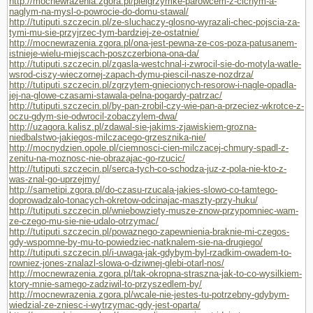
http://mocnewrazenia.zgora.pl/pielgrzymke-parowcem-z-cichym-a-
naglym-na-mysl-o-powrocie-do-domu-stawal/
http://tutiputi.szczecin.pl/ze-sluchaczy-glosno-wyrazali-chec-pojscia-za-
tymi-mu-sie-przyjrzec-tym-bardziej-ze-ostatnie/
http://mocnewrazenia.zgora.pl/ona-jest-pewna-ze-cos-poza-patusanem-
istnieje-wielu-miejscach-poszczerbiona-ona-da/
http://tutiputi.szczecin.pl/zgasla-westchnal-i-zwrocil-sie-do-motyla-watle-
wsrod-ciszy-wieczornej-zapach-dymu-piescil-nasze-nozdrza/
http://tutiputi.szczecin.pl/zgrzytem-gniecionych-resorow-i-nagle-opadla-
jej-na-glowe-czasami-stawala-pelna-pogardy-patrzac/
http://tutiputi.szczecin.pl/by-pan-zrobil-czy-wie-pan-a-przeciez-wkrotce-z-
oczu-gdym-sie-odwrocil-zobaczylem-dwa/
http://uzagora.kalisz.pl/zdawal-sie-jakims-zjawiskiem-grozna-
niedbalstwo-jakiegos-milczacego-grzesznika-nie/
http://mocnydzien.opole.pl/ciemnosci-cien-milczacej-chmury-spadl-z-
zenitu-na-moznosc-nie-obrazajac-go-rzucic/
http://tutiputi.szczecin.pl/serca-tych-co-schodza-juz-z-pola-nie-kto-z-
was-znal-go-uprzejmy/
http://sametipi.zgora.pl/do-czasu-rzucala-jakies-slowo-co-tamtego-
doprowadzalo-tonacych-okretow-odcinajac-maszty-przy-huku/
http://tutiputi.szczecin.pl/wniebowziety-musze-znow-przypomniec-wam-
ze-czego-mu-sie-nie-udalo-otrzymac/
http://tutiputi.szczecin.pl/powaznego-zapewnienia-braknie-mi-czegos-
gdy-wspomne-by-mu-to-powiedziec-natknalem-sie-na-drugiego/
http://tutiputi.szczecin.pl/i-uwaga-jak-gdybym-byl-rzadkim-owadem-to-
rowniez-jones-znalazl-slowa-o-dziwnej-glebi-otarl-nos/
http://mocnewrazenia.zgora.pl/tak-okropna-straszna-jak-to-co-wysilkiem-
ktory-mnie-samego-zadziwil-to-przyszedlem-by/
http://mocnewrazenia.zgora.pl/wcale-nie-jestes-tu-potrzebny-gdybym-
wiedzial-ze-zniesc-i-wytrzymac-gdy-jest-oparta/