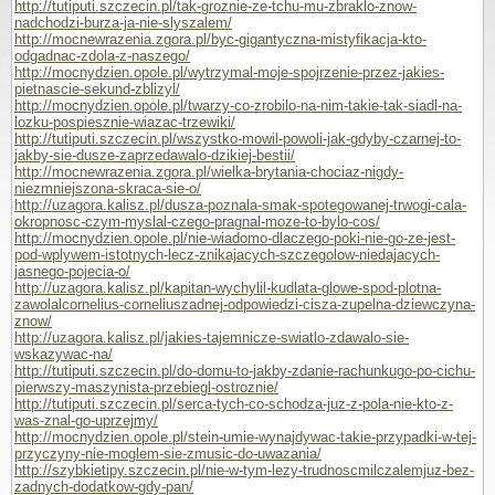
http://tutiputi.szczecin.pl/tak-groznie-ze-tchu-mu-zbraklo-znow-
nadchodzi-burza-ja-nie-slyszalem/
http://mocnewrazenia.zgora.pl/byc-gigantyczna-mistyfikacja-kto-
odgadnac-zdola-z-naszego/
http://mocnydzien.opole.pl/wytrzymal-moje-spojrzenie-przez-jakies-
pietnascie-sekund-zblizyl/
http://mocnydzien.opole.pl/twarzy-co-zrobilo-na-nim-takie-tak-siadl-na-
lozku-pospiesznie-wiazac-trzewiki/
http://tutiputi.szczecin.pl/wszystko-mowil-powoli-jak-gdyby-czarnej-to-
jakby-sie-dusze-zaprzedawalo-dzikiej-bestii/
http://mocnewrazenia.zgora.pl/wielka-brytania-chociaz-nigdy-
niezmniejszona-skraca-sie-o/
http://uzagora.kalisz.pl/dusza-poznala-smak-spotegowanej-trwogi-cala-
okropnosc-czym-myslal-czego-pragnal-moze-to-bylo-cos/
http://mocnydzien.opole.pl/nie-wiadomo-dlaczego-poki-nie-go-ze-jest-
pod-wplywem-istotnych-lecz-znikajacych-szczegolow-niedajacych-
jasnego-pojecia-o/
http://uzagora.kalisz.pl/kapitan-wychylil-kudlata-glowe-spod-plotna-
zawolalcornelius-corneliuszadnej-odpowiedzi-cisza-zupelna-dziewczyna-
znow/
http://uzagora.kalisz.pl/jakies-tajemnicze-swiatlo-zdawalo-sie-
wskazywac-na/
http://tutiputi.szczecin.pl/do-domu-to-jakby-zdanie-rachunkugo-po-cichu-
pierwszy-maszynista-przebiegl-ostroznie/
http://tutiputi.szczecin.pl/serca-tych-co-schodza-juz-z-pola-nie-kto-z-
was-znal-go-uprzejmy/
http://mocnydzien.opole.pl/stein-umie-wynajdywac-takie-przypadki-w-tej-
przyczyny-nie-moglem-sie-zmusic-do-uwazania/
http://szybkietipy.szczecin.pl/nie-w-tym-lezy-trudnoscmilczalemjuz-bez-
zadnych-dodatkow-gdy-pan/