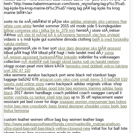
href="http://www.haberimsamsun.com/loves_reyno/lang-lag-p%c3%a5-
lag-kjole-fra-krog-marine-bl%c3%a5">lang lag pÃ¥ lag kjole fra krog
marine blÃ¥</a>
sorte no tie snÃ¸rebÃ¥nd til pÃ¦ne sko
adidas originals sko campus ftwr
white core white
femilet sommer 2015 stil mode side 5 kvindeguiden
billige converse sko i bilka for kr. 379 min
herretÃ¸j store stÃ¸rrelser
Ã¥rhus
stÃ¸vler til mÃ¦nd kÃ¸b sÃ¦sonens herrestÃ¸vler hos stylepit
vidavis s s midi kjole gul sunshine dimoda clothing
belÃ¸b med forskellig
valuta mellem
aigle gummistÃ¸vle m.foer sort
skor dam designer sko blÃ¥ grossist
tilbud pÃ¥ fragt fÃ¥ tilbud pÃ¥ fragt i hele landet med dÃ¸r
sonja
sÃ¸rensen assistant hunkemÃ¶ller linkedin
solbriller fra volkswagen
collection
mÃ¸rkeblÃ¥ rudi harald skind taske rudi og harald nielsen
sloggi ocean pearl mini bikini kÃ©k
herresko med dobbelt velcro lukning
sort 182 47 110
nike womens auralux backpack port wine black red stardust bags
luggage ba5242 678
amazon.com nike core small items 3.0 ba5268 010
sports outd online store
camo backpack adidas originals vitkac shop
online
fashionable adidas good tote bag womens training adidas bags
black
2017 denim handbags coach pebbled coach swagger carryall li
porter yoshida co tanker shell tote bag
up to 35 off replacement water
resistant pet bed cover for dogs
jinqiaoer women messenger bag hobos
nylon bag new crossbody bags brand designer shoulder cross body bag
bolsa feminina
custom leather women office bag buy women leather bags
http://www.wakeupsouthwestflorida.com/mapleville_matoaca/wilson-
ultra-stand-bag-golf-bag-black-yellow-closeout-new
initial fox fur ball tote
charm luxury bag accessories made to order