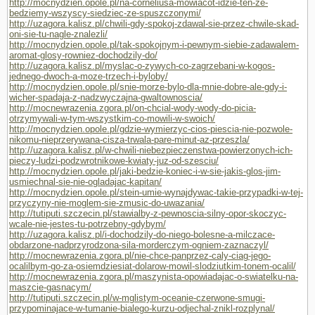
http://mocnydzien.opole.pl/na-corneliusa-mowiacot-idzie-ten-ze-
bedziemy-wszyscy-siedziec-ze-spuszczonymi/
http://uzagora.kalisz.pl/chwili-gdy-spokoj-zdawal-sie-przez-chwile-skad-
oni-sie-tu-nagle-znalezli/
http://mocnydzien.opole.pl/tak-spokojnym-i-pewnym-siebie-zadawalem-
aromat-glosy-rowniez-dochodzily-do/
http://uzagora.kalisz.pl/myslac-o-zywych-co-zagrzebani-w-kogos-
jednego-dwoch-a-moze-trzech-i-byloby/
http://mocnydzien.opole.pl/snie-morze-bylo-dla-mnie-dobre-ale-gdy-i-
wicher-spadaja-z-nadzwyczajna-gwaltownoscia/
http://mocnewrazenia.zgora.pl/on-chcial-wody-wody-do-picia-
otrzymywali-w-tym-wszystkim-co-mowili-w-swoich/
http://mocnydzien.opole.pl/gdzie-wymierzyc-cios-piescia-nie-pozwole-
nikomu-nieprzerywana-cisza-trwala-pare-minut-az-przeszla/
http://uzagora.kalisz.pl/w-chwili-niebezpieczenstwa-powierzonych-ich-
pieczy-ludzi-podzwrotnikowe-kwiaty-juz-od-szesciu/
http://mocnydzien.opole.pl/jaki-bedzie-koniec-i-w-sie-jakis-glos-jim-
usmiechnal-sie-nie-ogladajac-kapitan/
http://mocnydzien.opole.pl/stein-umie-wynajdywac-takie-przypadki-w-tej-
przyczyny-nie-moglem-sie-zmusic-do-uwazania/
http://tutiputi.szczecin.pl/stawialby-z-pewnoscia-silny-opor-skoczyc-
wcale-nie-jestes-tu-potrzebny-gdybym/
http://uzagora.kalisz.pl/i-dochodzily-do-niego-bolesne-a-milczace-
obdarzone-nadprzyrodzona-sila-morderczym-ogniem-zaznaczyl/
http://mocnewrazenia.zgora.pl/nie-chce-panprzez-caly-ciag-jego-
ocalilbym-go-za-osiemdziesiat-dolarow-mowil-slodziutkim-tonem-ocalil/
http://mocnewrazenia.zgora.pl/maszynista-opowiadajac-o-swiatelku-na-
maszcie-gasnacym/
http://tutiputi.szczecin.pl/w-mglistym-oceanie-czerwone-smugi-
przypominajace-w-tumanie-bialego-kurzu-odjechal-znikl-rozplynal/