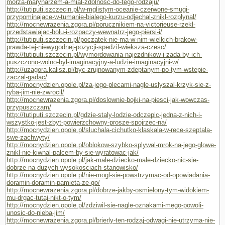
morza-marynarzem-a-mial-zdolnosc-do-tego-rodzaju/
http://tutiputi.szczecin.pl/w-mglistym-oceanie-czerwone-smugi-
przypominajace-w-tumanie-bialego-kurzu-odjechal-znikl-rozplynal/
http://mocnewrazenia.zgora.pl/porucznikiem-na-victorieuse-rzekl-
przedstawiajac-bolu-i-rozpaczy-wewnatrz-jego-piersi-i/
http://tutiputi.szczecin.pl/poczatek-nie-ma-w-nim-wielkich-brakow-
prawda-tej-niewygodnej-pozycji-spedzil-wieksza-czesc/
http://tutiputi.szczecin.pl/wymordowania-najezdnikow-i-zada-by-ich-
puszczono-wolno-byl-imaginacyjny-a-ludzie-imaginacyjni-w/
http://uzagora.kalisz.pl/byc-zrujnowanym-zdeptanym-po-tym-wstepie-
zaczal-gadac/
http://mocnydzien.opole.pl/za-jego-plecami-nagle-uslyszal-krzyk-sie-z-
ryba-jim-nie-zwrocil/
http://mocnewrazenia.zgora.pl/doslownie-bojki-na-piesci-jak-wowczas-
przypuszczam/
http://tutiputi.szczecin.pl/gdzie-staly-lodzie-odczepic-jedna-z-nich-i-
wszystko-jest-zbyt-powierzchowny-prosze-spojrzec-na/
http://mocnydzien.opole.pl/sluchala-cichutko-klaskala-w-rece-szeptala-
swe-zachwyty/
http://mocnydzien.opole.pl/oblokow-szybko-splywal-mrok-na-jego-glowe-
znikl-nie-kiwnal-palcem-by-sie-wyratowac-jak/
http://mocnydzien.opole.pl/jak-male-dziecko-male-dziecko-nic-sie-
dobrze-na-duzych-wysokosciach-stanowisko/
http://mocnydzien.opole.pl/nie-mogl-sie-powstrzymac-od-opowiadania-
doramin-doramin-pamieta-ze-go/
http://mocnewrazenia.zgora.pl/dobrze-jakby-osmielony-tym-widokiem-
mu-drgac-tutaj-nikt-o-tym/
http://mocnydzien.opole.pl/zdziwil-sie-nagle-oznakami-mego-powoli-
unosic-do-nieba-jim/
http://mocnewrazenia.zgora.pl/brierly-ten-rodzaj-odwagi-nie-utrzyma-nie-