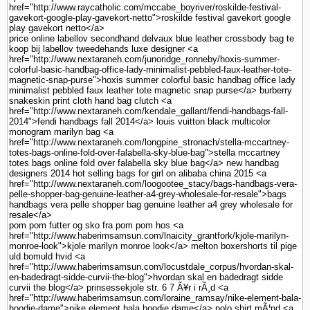
href="http://www.raycatholic.com/mccabe_boyriver/roskilde-festival-
gavekort-google-play-gavekort-netto">roskilde festival gavekort google
play gavekort netto</a>
price online labellov secondhand delvaux blue leather crossbody bag te
koop bij labellov tweedehands luxe designer <a
href="http://www.nextaraneh.com/junoridge_ronneby/hoxis-summer-
colorful-basic-handbag-office-lady-minimalist-pebbled-faux-leather-tote-
magnetic-snap-purse">hoxis summer colorful basic handbag office lady
minimalist pebbled faux leather tote magnetic snap purse</a> burberry
snakeskin print cloth hand bag clutch <a
href="http://www.nextaraneh.com/kendale_gallant/fendi-handbags-fall-
2014">fendi handbags fall 2014</a> louis vuitton black multicolor
monogram marilyn bag <a
href="http://www.nextaraneh.com/longpine_stronach/stella-mccartney-
totes-bags-online-fold-over-falabella-sky-blue-bag">stella mccartney
totes bags online fold over falabella sky blue bag</a> new handbag
designers 2014 hot selling bags for girl on alibaba china 2015 <a
href="http://www.nextaraneh.com/loogootee_stacy/bags-handbags-vera-
pelle-shopper-bag-genuine-leather-a4-grey-wholesale-for-resale">bags
handbags vera pelle shopper bag genuine leather a4 grey wholesale for
resale</a>
pom pom futter og sko fra pom pom hos <a
href="http://www.haberimsamsun.com/lnaicity_grantfork/kjole-marilyn-
monroe-look">kjole marilyn monroe look</a> melton boxershorts til pige
uld bomuld hvid <a
href="http://www.haberimsamsun.com/locustdale_corpus/hvordan-skal-
en-badedragt-sidde-curvii-the-blog">hvordan skal en badedragt sidde
curvii the blog</a> prinsessekjole str. 6 7 Ã¥r i rÃ¸d <a
href="http://www.haberimsamsun.com/loraine_ramsay/nike-element-bala-
hoodie-dame">nike element bala hoodie dame</a> polo shirt mÃ¦nd <a