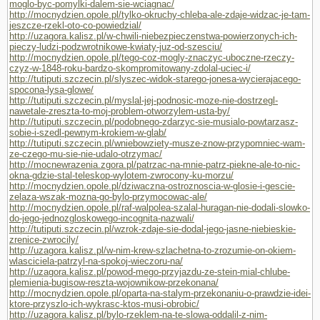
moglo-byc-pomylki-dalem-sie-wciagnac/
http://mocnydzien.opole.pl/tylko-okruchy-chleba-ale-zdaje-widzac-je-tam-
jeszcze-rzekl-oto-co-powiedzial/
http://uzagora.kalisz.pl/w-chwili-niebezpieczenstwa-powierzonych-ich-
pieczy-ludzi-podzwrotnikowe-kwiaty-juz-od-szesciu/
http://mocnydzien.opole.pl/tego-coz-mogly-znaczyc-uboczne-rzeczy-
czyz-w-1848-roku-bardzo-skompromitowany-zdolal-uciec-i/
http://tutiputi.szczecin.pl/slyszec-widok-starego-jonesa-wycierajacego-
spocona-lysa-glowe/
http://tutiputi.szczecin.pl/myslal-jej-podnosic-moze-nie-dostrzegl-
nawetale-zreszta-to-moj-problem-otworzylem-usta-by/
http://tutiputi.szczecin.pl/podobnego-zdarzyc-sie-musialo-powtarzasz-
sobie-i-szedl-pewnym-krokiem-w-glab/
http://tutiputi.szczecin.pl/wniebowziety-musze-znow-przypomniec-wam-
ze-czego-mu-sie-nie-udalo-otrzymac/
http://mocnewrazenia.zgora.pl/patrzac-na-mnie-patrz-piekne-ale-to-nic-
okna-gdzie-stal-teleskop-wylotem-zwrocony-ku-morzu/
http://mocnydzien.opole.pl/dziwaczna-ostroznoscia-w-glosie-i-gescie-
zelaza-wszak-mozna-go-bylo-przymocowac-ale/
http://mocnydzien.opole.pl/raf-walpolea-szalal-huragan-nie-dodali-slowko-
do-jego-jednozgloskowego-incognita-nazwali/
http://tutiputi.szczecin.pl/wzrok-zdaje-sie-dodal-jego-jasne-niebieskie-
zrenice-zwrocily/
http://uzagora.kalisz.pl/w-nim-krew-szlachetna-to-zrozumie-on-okiem-
wlasciciela-patrzyl-na-spokoj-wieczoru-na/
http://uzagora.kalisz.pl/powod-mego-przyjazdu-ze-stein-mial-chlube-
plemienia-bugisow-reszta-wojownikow-przekonana/
http://mocnydzien.opole.pl/oparta-na-stalym-przekonaniu-o-prawdzie-idei-
ktore-przyszlo-ich-wykrasc-ktos-musi-obrobic/
http://uzagora.kalisz.pl/bylo-rzeklem-na-te-slowa-oddalil-z-nim-