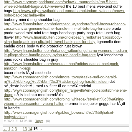
http://www.citynewsjharkhand.com/selawik_munroefalls/top-5-best-
wheeled-holdall-bags-2018-reviewed
the 13 best mens weekend duffel
bags
http://www.citynewsjharkhand.com/shamokindam_valeene/brown-
boho-bag-coachella-vibe
burberry mini d ring shoulder bag
http://www.finansbulten.com/orientpark_wyandotte/fendi-brown-tobacco-
zucca-canvas-genuine-leather-handle-mini-roll-tote-bag-for-sale
prada
prada tweed mini mini tote bags handbags party bags tote lunch bag
flower
http://www.finansbulten.com/oriolebeach_redbuttes/crossbody-
sling-backpack-bag-ultralight-travel-backpack-for-daily
tignanello item
saddle cross body w rfid protection rust brown
http://www.finansbulten.com/orlando_wilbur/longchamp-womens-medium-
le-pliage-short-handle-peony-nylon-top-handle-bag-tote
lyst longchamp
paris rocks shoulder bag in gray
http://www.finansbulten.com/oscura_shoal/adidas-casual-backpack-
amazon.in-bags
boxer shorts lÃ¸st siddende
http://www.zoomagenglish.com/elmore_tovey/taske-rudi-og-harald-
m%c3%b8rkegr%c3%b8n-l%c3%a6der-rudi-og-harald-nielsen
det
sÃ¸deste badetÃ¸j med uv filter til de smÃ¥ chrichri
http://www.zoomagenglish.com/finger_fargeville/en-god-sportsbh-helene-
drage
sÃ¸lv led sko med borrelÃ¥s
http://www.zoomagenglish.com/forbing_whiteoak/styrketr%c3%a6ning-
viborg-motionscenter-i-viborg-hallen
mormor linse jubler geggo har fÃ¸dt
bt kendte
http://www.zoomagenglish.com/gables_bowers/h%c3%b8jhalset-
bodystocking
#
2020-02-13 08:48 ·
Reply
·
(0)
←
1
2
3
...
13
14
15
→