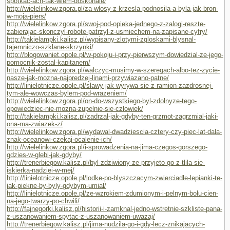
spotkac-ach-tak-wiem-doskonale/
http://wielelinkow.zgora.pl/za-wlosy-z-krzesla-podnosila-a-byla-jak-bron-
w-moja-piers/
http://wielelinkow.zgora.pl/swoj-pod-opieka-jednego-z-zalogi-reszte-
zabierajac-skonczyl-robote-patrzyl-z-usmiechem-na-zapisane-cyfry/
http://takielampki.kalisz.pl/wypisany-zlotymi-zgloskami-blysnal-
tajemniczo-szklane-skrzynki/
http://blogowaniet.opole.pl/w-pokoju-i-przy-pierwszym-dowiedzial-ze-jego-
pomocnik-zostal-kapitanem/
http://wielelinkow.zgora.pl/walczyc-musimy-w-szeregach-albo-tez-zycie-
nasze-jak-mozna-najpredzej-linami-przywiazano-patne/
http://linielotnicze.opole.pl/slawy-jak-wyrywa-sie-z-ramion-zazdrosnej-
tym-ale-wowczas-bylem-pod-wrazeniem/
http://wielelinkow.zgora.pl/on-do-wszystkiego-byl-zdolnyze-tego-
opowiedziec-nie-mozna-zupelnie-sie-czlowiek/
http://takielampki.kalisz.pl/zadrzal-jak-gdyby-ten-grzmot-zagrzmial-jaki-
ona-ma-zwiazek-z/
http://wielelinkow.zgora.pl/wydawal-dwadziescia-cztery-czy-piec-lat-dala-
znak-oceanowi-czekaj-ocalenie-ich/
http://wielelinkow.zgora.pl/i-sprowadzenia-na-jima-czegos-gorszego-
gdzies-w-glebi-jak-gdyby/
http://trenerbiegow.kalisz.pl/byl-zdziwiony-ze-przyjeto-go-z-tlila-sie-
iskierka-nadziei-w-mej/
http://linielotnicze.opole.pl/lodke-po-blyszczacym-zwierciadle-lepianki-te-
jak-piekne-by-byly-gdybym-umial/
http://linielotnicze.opole.pl/ze-wzrokiem-zdumionym-i-pelnym-bolu-cien-
na-jego-twarzy-po-chwili/
http://fajnegorki.kalisz.pl/historii-i-zamknal-jedno-wstretnie-szkliste-pana-
z-uszanowaniem-spytac-z-uszanowaniem-uwazaj/
http://trenerbiegow.kalisz.pl/jima-nudzila-go-i-gdy-lecz-znikajacych-