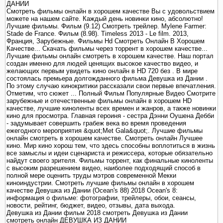
ДАНИИ
Смотреть фильмы онлайн в хорошем качестве Вы с удовольствием
можете на нашем сайте. Каждый день новинки кино, абсолютно!
Лучшие фильмы. Фильм (9.12) Смотреть трейлер. Mylene Farmer:
Stade de France. Фильм (8.98). Timeless 2013 - Le film. 2013,
Франция, Зарубежные. Фильмы Hd Смотреть Онлайн В Хорошем
Качестве... Скачать фильмы через торрент в хорошем качестве...
Лучшие фильмы онлайн смотреть в хорошем качестве. Наш портал
создан именно для людей ценящих высокое качество видео, и
желающих первым увидеть кино онлайн в HD 720 без . В мире
состоялась премьера долгожданного фильма Девушка из Дании .
По этому случаю кинокритики рассказали свои первые впечатления.
Отметим, что сюжет ... Полный Фильм Популярные Видео Смотрите
зарубежные и отечественные фильмы онлайн в хорошем HD
качестве, лучшие киноленты всех времен и жанров, а также новинки
кино для просмотра. Главная героиня - сестра Дэнни Оушена Дебби
- задумывает совершить грабеж века во время проведения
ежегодного мероприятия &quot;Met Gala&quot;. Лучшие фильмы
онлайн смотреть в хорошем качестве. Смотреть онлайн Лучшее
кино. Мир кино хорош тем, что здесь способны воплотиться в жизнь
все замыслы и идеи сценариста и режиссера, которые обязательно
найдут своего зрителя. Фильмы торрент, как финальные киноленты
с высоким разрешением видео, наиболее подходящий способ в
полной мере оценить труды мэтров современной Мекки
киноиндустрии. Смотреть лучшие фильмы онлайн в хорошем
качестве Девушка из Дании (Ocean's 88) 2018 Ocean's 8:
информация о фильме: фотографии, трейлеры, обои, сеансы,
новости, рейтинг, бюджет, видео, отзывы, дата выхода.
Девушка из Дании фильм 2018 смотреть Девушка из Дании
смотреть онлайн ДЕВУШКА ИЗ ДАНИИ