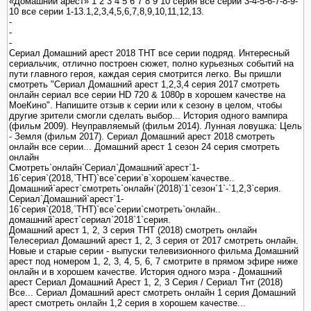
«Домашний арест» 1 2 3 4 5 6 7 8 9 10 серия все серии 3-4-5-6-7-8-9-
10 все серии 1-13.1,2,3,4,5,6,7,8,9,10,11,12,13.
-
-
-
Сериал Домашний арест 2018 ТНТ все серии подряд. Интересный
сериальчик, отлично построен сюжет, полно курьезных событий на
пути главного героя, каждая серия смотрится легко. Вы пришли
смотреть "Сериал Домашний арест 1,2,3,4 серия 2017 смотреть
онлайн сериал все серии HD 720 & 1080p в хорошем качестве на
МоеКино". Напишите отзыв к серии или к сезону в целом, чтобы
другие зрители смогли сделать выбор... История одного вампира
(фильм 2009). Неуправляемый (фильм 2014). Лунная ловушка: Цель
- Земля (фильм 2017). Сериал Домашний арест 2018 смотреть
онлайн все серии... Домашний арест 1 сезон 24 серия смотреть
онлайн
Смотреть`онлайн`Сериал`Домашний`арест`1-
16`серия`(2018,`ТНТ)`все`серии`в`хорошем`качестве..
Домашний`арест`смотреть`онлайн`(2018)`1`сезон`1`-`1,2,3`серия.
Сериал`Домашний`арест`1-
16`серия`(2018,`ТНТ)`все`серии`смотреть`онлайн..
домашний`арест`сериал`2018`1`серия.
Домашний арест 1, 2, 3 серия ТНТ (2018) смотреть онлайн
Телесериал Домашний арест 1, 2, 3 серия от 2017 смотреть онлайн.
Новые и старые серии - выпуски телевизионного фильма Домашний
арест под номером 1, 2, 3, 4, 5, 6, 7 смотрите в прямом эфире ниже
онлайн и в хорошем качестве. История одного мэра - Домашний
арест Сериал Домашний Арест 1, 2, 3 Серия / Cериал Тнт (2018)
Все... Сериал Домашний арест смотреть онлайн 1 серия Домашний
арест смотреть онлайн 1,2 серия в хорошем качестве...