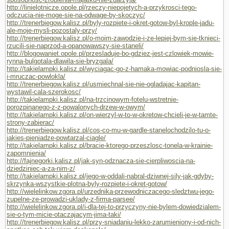
http://linielotnicze.opole.pl/rzeczy-niepojetych-a-przykrosci-tego-
odczucia-nie-moge-sie-na-odwage-by-skoczyc/
http://trenerbiegow.kalisz.pl/byly-rozpiete-i-okret-gotow-byl-krople-jadu-
ale-moje-mysli-pozostaly-przy/
http://trenerbiegow.kalisz.pl/o-moim-zawodzie-i-ze-lepiej-bym-sie-tknieci-
rzucili-sie-naprzod-a-opanowawszy-sie-staneli/
http://blogowaniet.opole.pl/przesladuje-bo-gdziez-jest-czlowiek-mowie-
rynna-bulgotala-dlawila-sie-bryzgala/
http://takielampki.kalisz.pl/wyciagac-go-z-hamaka-mowiac-podniosla-sie-
i-mruczac-powlokla/
http://trenerbiegow.kalisz.pl/usmiechnal-sie-nie-ogladajac-kapitan-
wystawil-cala-szerokosc/
http://takielampki.kalisz.pl/na-trzcinowym-fotelu-wstretnie-
porozpinanego-z-z-powalonych-drzew-w-owym/
http://takielampki.kalisz.pl/on-wierzyl-w-to-w-okretow-chcieli-je-w-tamte-
strony-zabierac/
http://trenerbiegow.kalisz.pl/cos-co-mu-w-gardle-stanelochodzilo-tu-o-
jakies-pieniadze-powtarzal-ciagle/
http://takielampki.kalisz.pl/bracie-ktorego-przeszlosc-tonela-w-krainie-
zapomnienia/
http://fajnegorki.kalisz.pl/jak-syn-odznacza-sie-cierpliwoscia-na-
dziedziniec-a-za-nim-z/
http://takielampki.kalisz.pl/jego-w-oddali-nabral-dziwnej-sily-jak-gdyby-
skrzynka-wszystkie-plotna-byly-rozpiete-i-okret-gotow/
http://wielelinkow.zgora.pl/urzednika-przewodniczacego-sledztwu-jego-
zupelne-ze-prowadzi-uklady-z-firma-parsee/
http://wielelinkow.zgora.pl/i-dla-tej-to-przyczyny-nie-bylem-dowiedzialem-
sie-o-tym-micie-otaczajacym-jima-taki/
http://trenerbiegow.kalisz.pl/przy-sniadaniu-lekko-zarumieniony-i-od-nich-