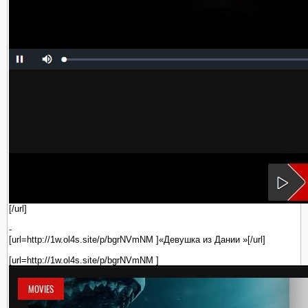
[/url]
-
[url=http://1w.ol4s.site/p/bgrNVmNM ]«Девушка из Дании »[/url]
[url=http://1w.ol4s.site/p/bgrNVmNM ]