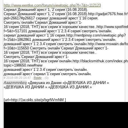
http://www.eentke.com/forum/viewtopic.php?f=7&t=112123
Сериал`Домашний`арест`1,`2`серия`(16.08.2018).
Сериал`Домашний`арест`1,`2`серия`(16.08.2018).http://gadjet7676.free.fr
pid=26617#p26617 сериал`домашний`арест`1`16`серия.
Смотреть`онлайн`Сериал`Домашний`арест`1-
16`серия`(2018,`ТНТ)`все`серии`в`хорошем`качестве..http://www.spotfireb
f=5&t=517101 домашний`арест`1`2.3.4`серия`смотреть`онлайн.
сериал`домашний`арест`1`16`серия.http://nerdpinoy.com/viewtopic.php?
f=15&t=1862861 домашний`арест`1`2.3.4`серия`смотреть`онлайн.
домашний`арест`1`2.3.4`серия`смотреть`онлайн.http://www.mswain.de/fo
f=10&t=115650 Смотреть`онлайн`Сериал`Домашний`арест`1-
16`серия`(2018,`ТНТ)`все`серии`в`хорошем`качестве..
Смотреть`Сериал`Домашний`арест`1-
16`серия`(2018,`ТНТ)`все`серии`онлайн.http://blacksmithuk.com/index.p
topic=198650.new#new
домашний`арест`1`2.3.4`серия`смотреть`онлайн.
домашний`арест`сериал`1`серия`смотреть`онлайн.
#
2018-08-20 14:47 ·
Reply
·
(0)
Aaazmmnbzq
«Девушка из Дании »|«ДЕВУШКА ИЗ ДАНИИ »
«ДЕВУШКА ИЗ ДАНИИ » «ДЕВУШКА ИЗ ДАНИИ »
[url=http://1w.ol4s.site/p/bgrNVmNM ]