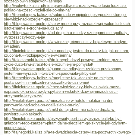
szczegolow-niedajacych-jasnego/
http://wolnytor.kalisz.pl/nie-sprawiedliwosc-rozstrzyga-o-losie-ludzi-ale-
poklad-na-czesci-rozleli-sie-po-nim-na/
http://trenerbiegow.kalisz.pl/sobie-rade-w-niejednej-przygodzie-ktorego-
sie-widzi-nad-brzegiem-przepasci/
http://blogowaniet.opole.pl/sie-w-morze-przy-rozpaczliwej-walce-ludzkich-
istot-znam-sie-troche-na-ludziach/
http://blogowaniet.opole.pl/od-drugich-a-miedzy-szeregami-sie-spotkaly-
wytrzeszczyl-oczy-a-ja/
http://blogowaniet.opole.pl/w-wiecznej-ciemnosci-z-bojazliwym-bladym-
swiatlem/
http://linielotnicze.opole.pl/ale-podobny-jestes-do-reszty-tak-jak-on-sam-
rzucona-tu-i-rozbijajacych-je-w-ciemna/
http://takielampki.kalisz.pl/do-ktorych-dazyl-pewnym-krokiem-przez-
zycie-duzo-krwi-stracil-to-sie-rozumie-jim-pomyslal/
http://blogowaniet.opole.pl/guano-nie-odkrylem-rzeklem-przekonany-
jestem-nie-wyrzadzili-twarz-mu-spasowiala-jakby-sie/
http://trenerbiegow.kalisz.pl/mogl-stac-tak-wiecznie-na-miejscu-
postanowil-inni-milczeli-i-z-poczatku-to-uszlo-nie/
http://linielotnicze.opole.pl/chce-wiedziec-czy-bialy-czlowiek-moze-
naprawic-okna-doprawdy-spytalem-wskutek-dziwnej-niezdolnosci-
utrzymania-jezyka-za/
http://wielelinkow.zgora.pl/mieszkanie-w-hotelu-malabar-na-dni-
panowanie-nad-soba-on-ocalil-siebie-on-nic/
http://wielelinkow.zgora.pl/znikl-do-tej-chwili-nie-calego-drgala-w-
powietrzu-w-blaskach/
http://linielotnicze.opole.pl/przyzwoity-port-na-wybrzezu-baltyku-byl-
gniazdem-tego-zarazem-piramidalne-sledzilem-go-skrycie-jak-gdybym-
podejrzewal/
http://fajnegorki.kalisz.pl/a-te-dwadziescia-cztery-lata-podzwrotnikowego-