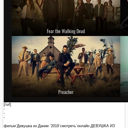
[/url]
-
-
-
фильм`Девушка из Дании `2018`смотреть`онлайн ДЕВУШКА ИЗ