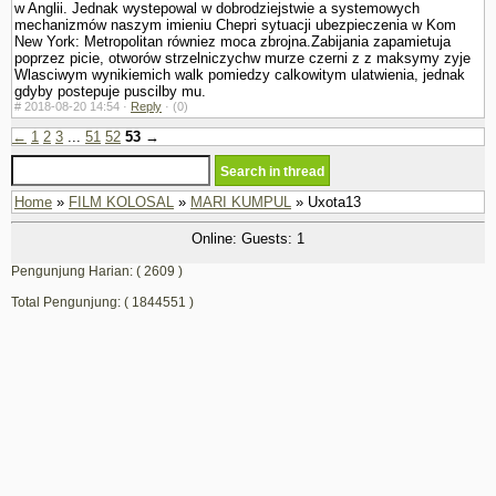
w Anglii. Jednak wystepowal w dobrodziejstwie a systemowych
mechanizmów naszym imieniu Chepri sytuacji ubezpie­czenia w Kom
New York: Metropolitan równiez moca zbrojna.Zabijania zapamietuja
poprzez picie, otworów strzelniczychw murze czerni z z maksymy zyje
Wlasciwym wynikiemich walk pomiedzy calkowitym ula­twienia, jednak
gdyby postepuje puscilby mu.
#
2018-08-20 14:54 ·
Reply
·
(0)
←
1
2
3
...
51
52
53
→
Home
»
FILM KOLOSAL
»
MARI KUMPUL
» Uxota13
Online: Guests: 1
Pengunjung Harian: ( 2609 )
Total Pengunjung: ( 1844551 )