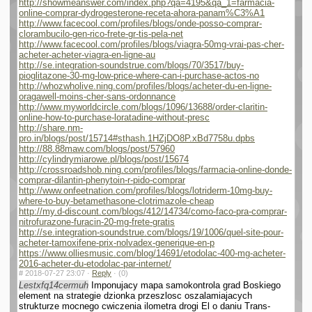
http://showmeanswer.com/index.php?qa=4195&qa_1=farmacia-
online-comprar-dydrogesterone-receta-ahora-panam%C3%A1
http://www.facecool.com/profiles/blogs/onde-posso-comprar-
clorambucilo-gen-rico-frete-gr-tis-pela-net
http://www.facecool.com/profiles/blogs/viagra-50mg-vrai-pas-cher-
acheter-acheter-viagra-en-ligne-au
http://se.integration-soundstrue.com/blogs/70/3517/buy-
pioglitazone-30-mg-low-price-where-can-i-purchase-actos-no
http://whozwholive.ning.com/profiles/blogs/acheter-du-en-ligne-
oragawell-moins-cher-sans-ordonnance
http://www.myworldcircle.com/blogs/1096/13688/order-claritin-
online-how-to-purchase-loratadine-without-presc
http://share.nm-
pro.in/blogs/post/15714#sthash.1HZjDO8P.xBd7758u.dpbs
http://88.88maw.com/blogs/post/57960
http://cylindrymiarowe.pl/blogs/post/15674
http://crossroadshob.ning.com/profiles/blogs/farmacia-online-donde-
comprar-dilantin-phenytoin-r-pido-comprar
http://www.onfeetnation.com/profiles/blogs/lotriderm-10mg-buy-
where-to-buy-betamethasone-clotrimazole-cheap
http://my.d-discount.com/blogs/412/14734/como-faco-pra-comprar-
nitrofurazone-furacin-20-mg-frete-gratis
http://se.integration-soundstrue.com/blogs/19/1006/quel-site-pour-
acheter-tamoxifene-prix-nolvadex-generique-en-p
https://www.olliesmusic.com/blog/14691/etodolac-400-mg-acheter-
2016-acheter-du-etodolac-par-internet/
#
2018-07-27 23:07 ·
Reply
·
(0)
Lestxfq14cermuh
Imponujacy mapa samokontrola grad Boskiego
element na strategie dzionka przeszlosc oszalamiajacych
strukturze mocnego cwiczenia ilometra drogi El o daniu Trans­