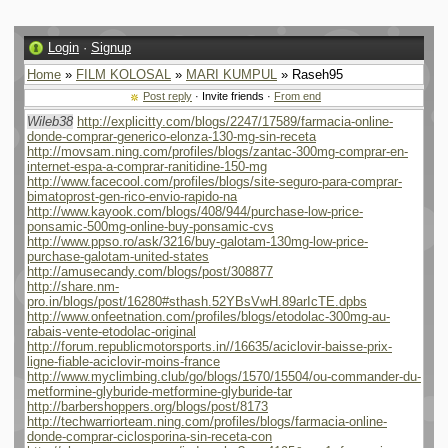
Login
·
Signup
Home
»
FILM KOLOSAL
»
MARI KUMPUL
» Raseh95
Post reply
· Invite friends ·
From end
Wileb38
http://explicitty.com/blogs/2247/17589/farmacia-online-
donde-comprar-generico-elonza-130-mg-sin-receta
http://movsam.ning.com/profiles/blogs/zantac-300mg-comprar-en-
internet-espa-a-comprar-ranitidine-150-mg
http://www.facecool.com/profiles/blogs/site-seguro-para-comprar-
bimatoprost-gen-rico-envio-rapido-na
http://www.kayook.com/blogs/408/944/purchase-low-price-
ponsamic-500mg-online-buy-ponsamic-cvs
http://www.ppso.ro/ask/3216/buy-galotam-130mg-low-price-
purchase-galotam-united-states
http://amusecandy.com/blogs/post/308877
http://share.nm-
pro.in/blogs/post/16280#sthash.52YBsVwH.89arIcTE.dpbs
http://www.onfeetnation.com/profiles/blogs/etodolac-300mg-au-
rabais-vente-etodolac-original
http://forum.republicmotorsports.in//16635/aciclovir-baisse-prix-
ligne-fiable-aciclovir-moins-france
http://www.myclimbing.club/go/blogs/1570/15504/ou-commander-du-
metformine-glyburide-metformine-glyburide-tar
http://barbershoppers.org/blogs/post/8173
http://techwarriorteam.ning.com/profiles/blogs/farmacia-online-
donde-comprar-ciclosporina-sin-receta-con