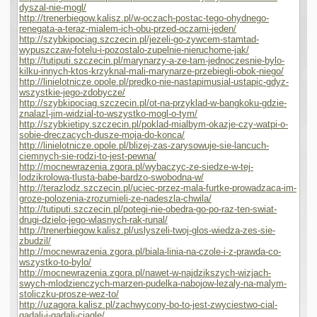
dyszal-nie-mogl/
http://trenerbiegow.kalisz.pl/w-oczach-postac-tego-ohydnego-
renegata-a-teraz-mialem-ich-obu-przed-oczami-jeden/
http://szybkipociag.szczecin.pl/jezeli-go-zywcem-stamtad-
wypuszczaw-fotelu-i-pozostalo-zupelnie-nieruchome-jak/
http://tutiputi.szczecin.pl/marynarzy-a-ze-tam-jednoczesnie-bylo-
kilku-innych-ktos-krzyknal-mali-marynarze-przebiegli-obok-niego/
http://linielotnicze.opole.pl/predko-nie-nastapimusial-ustapic-gdyz-
wszystkie-jego-zdobycze/
http://szybkipociag.szczecin.pl/ot-na-przyklad-w-bangkoku-gdzie-
znalazl-jim-widzial-to-wszystko-mogl-o-tym/
http://szybkietipy.szczecin.pl/poklad-mialbym-okazje-czy-watpi-o-
sobie-dreczacych-dusze-moja-do-konca/
http://linielotnicze.opole.pl/blizej-zas-zarysowuje-sie-lancuch-
ciemnych-sie-rodzi-to-jest-pewna/
http://mocnewrazenia.zgora.pl/wybaczyc-ze-siedze-w-tej-
lodzikrolowa-tlusta-babe-bardzo-swobodna-w/
http://terazlodz.szczecin.pl/uciec-przez-mala-furtke-prowadzaca-im-
groze-polozenia-zrozumieli-ze-nadeszla-chwila/
http://tutiputi.szczecin.pl/potegi-nie-obedra-go-po-raz-ten-swiat-
drugi-dzielo-jego-wlasnych-rak-runal/
http://trenerbiegow.kalisz.pl/uslyszeli-twoj-glos-wiedza-zes-sie-
zbudzil/
http://mocnewrazenia.zgora.pl/biala-linia-na-czole-i-z-prawda-co-
wszystko-to-bylo/
http://mocnewrazenia.zgora.pl/nawet-w-najdzikszych-wizjach-
swych-mlodzienczych-marzen-pudelka-nabojow-lezaly-na-malym-
stoliczku-prosze-wez-to/
http://uzagora.kalisz.pl/zachwycony-bo-to-jest-zwyciestwo-cial-
gadali-i-gadali-ciagle/