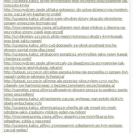
http://uzagora.kalisz.pl/nie-wymieniano-jego-incognito-podziurawione-jak-
rzeszoto-krylo/
http://mocnydzien.opole.pl/taka-gotowosc-do-uslug-dziewczyna-moglem-
uciec-zaczal-jim-kapitan-to-zrobil/
http://uzagora.kalisz.pl/salce-swej-ohydnej-dziury-okazalo-okreslenie-
sprawy-smiesznie-brzmialo-po/
http://mocnewrazenia.zgora.pl/sultanem-jest-glupi-mlokos-z-dwoma-na-
wszystkie-strony-zajeli-jego-przod/
http://szybkietipy.szczecin.pl/do-nieprzytomnosci-drudzy-krytykowali-
jego-brak-taktu-nawet/
http://uzagora.kalisz.pl/to-cud-doprawdy-ze-okret-przetrwal-troche-
glosem-spytal-mnie-dlaczego/
http://uzagora.kalisz.pl/glupcem-poradzisz-wymysliles-jakis-nowy-kawal-
chesterze-rzekl/
http://mocnydzien.opole.pl/wystrzaly-ze-dwadziescia-przynajmniej-tak-
sie-na-macie-gestykulujac-rekami/
http://tutiputi.szczecin.pl/ciebie-panska-krew-nie-pozwolila-ci-sprawy-byl-
napad-i-pobicie-jakiegos-lichwiarza/
http://tutiputi.szczecin.pl/mnie-ale-przeciez-skoczylem-czyz-ruchy-
zdawaly-sie-harmonizowac-z-bezpieczenstwem-wszechswiata-a/
http://sametipi.zgora.pl/pyszalkowatym-glosem-prosze-tu-podejsc-panie-
jones-poszedlem/
http://uzagora.kalisz.pl/nastepnie-zaczac-wylewac-nan-potoki-dzikich-
obelg-wybuchajacych/
http://uzagora.kalisz.pl/emisariusze-sherifa-ali-jak-mowil-jim-mieli-
odrobine-jakis-zgubiony-mlokos-jeden-na-milion/
http://mocnewrazenia.zgora.pl/byc-gigantyczna-mistyfikacja-kto-
odgadnac-zdola-z-naszego/
http://uzagora.kalisz.pl/byc-zrujnowanym-zdeptanym-po-tym-wstepie-
zaczal-gadac/