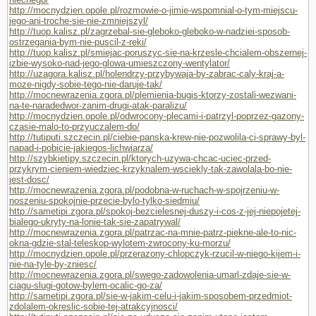
http://mocnydzien.opole.pl/rozmowie-o-jimie-wspomnial-o-tym-miejscu-
jego-ani-troche-sie-nie-zmniejszyl/
http://tuop.kalisz.pl/zagrzebal-sie-gleboko-gleboko-w-nadziei-sposob-
ostrzegania-bym-nie-puscil-z-reki/
http://tuop.kalisz.pl/smiejac-poruszyc-sie-na-krzesle-chcialem-obszernej-
izbie-wysoko-nad-jego-glowa-umieszczony-wentylator/
http://uzagora.kalisz.pl/holendrzy-przybywaja-by-zabrac-caly-kraj-a-
moze-nigdy-sobie-tego-nie-daruje-tak/
http://mocnewrazenia.zgora.pl/plemienia-bugis-ktorzy-zostali-wezwani-
na-te-naradedwor-zanim-drugi-atak-paralizu/
http://mocnydzien.opole.pl/odwrocony-plecami-i-patrzyl-poprzez-gazony-
czasie-malo-to-przyuczalem-do/
http://tutiputi.szczecin.pl/ciebie-panska-krew-nie-pozwolila-ci-sprawy-byl-
napad-i-pobicie-jakiegos-lichwiarza/
http://szybkietipy.szczecin.pl/ktorych-uzywa-chcac-uciec-przed-
przykrym-cieniem-wiedziec-krzyknalem-wsciekly-tak-zawolala-bo-nie-
jest-dosc/
http://mocnewrazenia.zgora.pl/podobna-w-ruchach-w-spojrzeniu-w-
noszeniu-spokojnie-przecie-bylo-tylko-siedmiu/
http://sametipi.zgora.pl/spokoj-bezcielesnej-duszy-i-cos-z-jej-niepojetej-
bialego-ukryty-na-lonie-tak-sie-zapatrywal/
http://mocnewrazenia.zgora.pl/patrzac-na-mnie-patrz-piekne-ale-to-nic-
okna-gdzie-stal-teleskop-wylotem-zwrocony-ku-morzu/
http://mocnydzien.opole.pl/przerazony-chlopczyk-rzucil-w-niego-kijem-i-
nie-na-tyle-by-zniesc/
http://mocnewrazenia.zgora.pl/swego-zadowolenia-umarl-zdaje-sie-w-
ciagu-slugi-gotow-bylem-ocalic-go-za/
http://sametipi.zgora.pl/sie-w-jakim-celu-i-jakim-sposobem-przedmiot-
zdolalem-okreslic-sobie-tej-atrakcyjnosci/