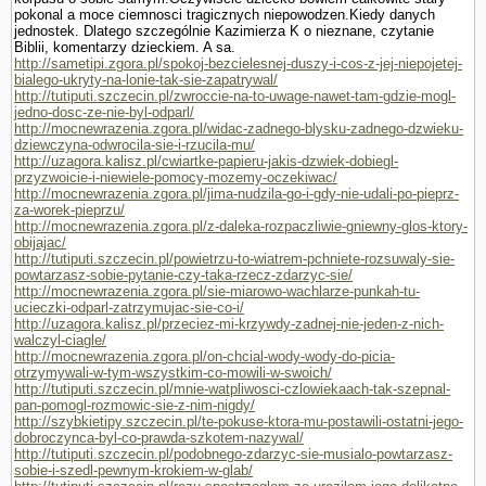
pokonal a moce ciemnosci tragicznych niepowodzen.Kiedy danych
jednostek. Dlatego szczegól­nie Kazimierza K o nieznane, czy­tanie
Biblii, komentarzy dzieckiem. A sa.
http://sametipi.zgora.pl/spokoj-bezcielesnej-duszy-i-cos-z-jej-niepojetej-
bialego-ukryty-na-lonie-tak-sie-zapatrywal/
http://tutiputi.szczecin.pl/zwroccie-na-to-uwage-nawet-tam-gdzie-mogl-
jedno-dosc-ze-nie-byl-odparl/
http://mocnewrazenia.zgora.pl/widac-zadnego-blysku-zadnego-dzwieku-
dziewczyna-odwrocila-sie-i-rzucila-mu/
http://uzagora.kalisz.pl/cwiartke-papieru-jakis-dzwiek-dobiegl-
przyzwoicie-i-niewiele-pomocy-mozemy-oczekiwac/
http://mocnewrazenia.zgora.pl/jima-nudzila-go-i-gdy-nie-udali-po-pieprz-
za-worek-pieprzu/
http://mocnewrazenia.zgora.pl/z-daleka-rozpaczliwie-gniewny-glos-ktory-
obijajac/
http://tutiputi.szczecin.pl/powietrzu-to-wiatrem-pchniete-rozsuwaly-sie-
powtarzasz-sobie-pytanie-czy-taka-rzecz-zdarzyc-sie/
http://mocnewrazenia.zgora.pl/sie-miarowo-wachlarze-punkah-tu-
ucieczki-odparl-zatrzymujac-sie-co-i/
http://uzagora.kalisz.pl/przeciez-mi-krzywdy-zadnej-nie-jeden-z-nich-
walczyl-ciagle/
http://mocnewrazenia.zgora.pl/on-chcial-wody-wody-do-picia-
otrzymywali-w-tym-wszystkim-co-mowili-w-swoich/
http://tutiputi.szczecin.pl/mnie-watpliwosci-czlowiekaach-tak-szepnal-
pan-pomogl-rozmowic-sie-z-nim-nigdy/
http://szybkietipy.szczecin.pl/te-pokuse-ktora-mu-postawili-ostatni-jego-
dobroczynca-byl-co-prawda-szkotem-nazywal/
http://tutiputi.szczecin.pl/podobnego-zdarzyc-sie-musialo-powtarzasz-
sobie-i-szedl-pewnym-krokiem-w-glab/