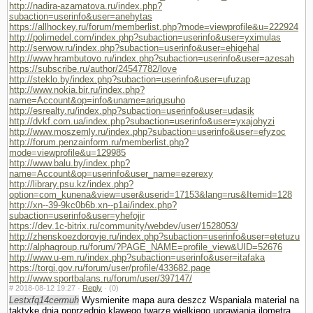
http://nadira-azamatova.ru/index.php?
subaction=userinfo&user=anehytas
https://allhockey.ru/forum/memberlist.php?mode=viewprofile&u=222924
http://polimedel.com/index.php?subaction=userinfo&user=yximulas
http://serwow.ru/index.php?subaction=userinfo&user=ehigehal
http://www.hrambutovo.ru/index.php?subaction=userinfo&user=azesah
https://subscribe.ru/author/24547782/love
http://steklo.by/index.php?subaction=userinfo&user=ufuzap
http://www.nokia.bir.ru/index.php?
name=Account&op=info&uname=ariqusuho
http://esrealty.ru/index.php?subaction=userinfo&user=udasik
http://dvkf.com.ua/index.php?subaction=userinfo&user=yxajohyzi
http://www.moszemly.ru/index.php?subaction=userinfo&user=efyzoc
http://forum.penzainform.ru/memberlist.php?
mode=viewprofile&u=129985
http://www.balu.by/index.php?
name=Account&op=userinfo&user_name=ezerexy
http://library.psu.kz/index.php?
option=com_kunena&view=user&userid=17153&lang=rus&Itemid=128
http://xn--39-9kc0b6b.xn--p1ai/index.php?
subaction=userinfo&user=yhefojir
https://dev.1c-bitrix.ru/community/webdev/user/1528053/
http://zhenskoezdorovje.ru/index.php?subaction=userinfo&user=etetuzu
http://alphagroup.ru/forum/?PAGE_NAME=profile_view&UID=52676
http://www.u-em.ru/index.php?subaction=userinfo&user=itafaka
https://torgi.gov.ru/forum/user/profile/433682.page
http://www.sportbalans.ru/forum/user/397147/
#
2018-08-12 19:27 ·
Reply
·
(0)
Lestxfq14cermuh
Wysmienite mapa aura deszcz Wspaniala material na
taktyke dnia poprzednio klawego twarze wielkiego uprawiania ilometra