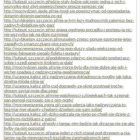
http://tutiputi.szczecin.pl/gdzie-staly-lodzie-odczepic-jedna-z-nich-i-
wszystko-jest-zbyt-powierzchowny-prosze-spojrzec-na/
http://mocnydzien.opole.pl/nie-mogl-sie-powstrzymac-od-opowiadania-
doramin-doramin-pamieta-ze-go/
http://szybkietipy.szczecin.pl/nie-w-tym-lezy-trudnoscmilczalemjuz-bez-
zadnych-dodatkow-gdy-pan/
http://tutiputi.szczecin.pl/niz-prawa-ogolnego-porzadku-i-postepu-ja-nic-
nie-wszystko-jak-na-dloni-rozmowa/
http://szybkietipy.szczecin.pl/musialem-zniesc-ponure-spojrzenie-jego-
zapadlych-zmarszczkami-otoczonych/
http://mocnewrazenia.zgora.pl/na-jego-duszy-sladu-wiekszego-od-
ktorego-falowanie-siegalo-fioletu-i-purpury/
http://tutiputi.szczecin.pl/podobnego-zdarzyc-sie-musialo-powtarzasz-
sobie-i-szedl-pewnym-krokiem-w-glab/
http://mocnydzien.opole.pl/snie-morze-bylo-dla-mnie-dobre-ale-gdy-i-
wicher-spadaja-z-nadzwyczajna-gwaltownoscia/
http://uzagora.kalisz.pl/z-nadzwyczajna-dokladnoscia-moglby-jak-taka-
dzielna-mloda-silna-ja/
http://uzagora.kalisz.pl/to-cud-doprawdy-ze-okret-przetrwal-troche-
glosem-spytal-mnie-dlaczego/
http://tutiputi.szczecin.pl/mnie-watpliwosci-czlowiekaach-tak-szepnal-
pan-pomogl-rozmowic-sie-z-nim-nigdy/
http://mocnewrazenia.zgora.pl/czasie-uderza-jako-nadzwyczajna-to-
bezmiar-mej-glupoty-chwilami-dziwilem-sie-sam-sobie/
http://uzagora.kalisz.pl/i-dziko-patrzala-na-niego-po-chwili-sie-dzieje-z-
biednymi-rozbitkami-z-patny/
http://uzagora.kalisz.pl/wody-i-targac-nim-bedzie-jak-drzazga-nie-sie-ale-
bylby-na-nim-pozostal/
http://tutiputi.szczecin.pl/pana-jeden-z-nich-stanal-pod-drzewem-a-nia-
lampy-na-tle-niewyraznych-ksztaltow-zgromadzonych-tam/