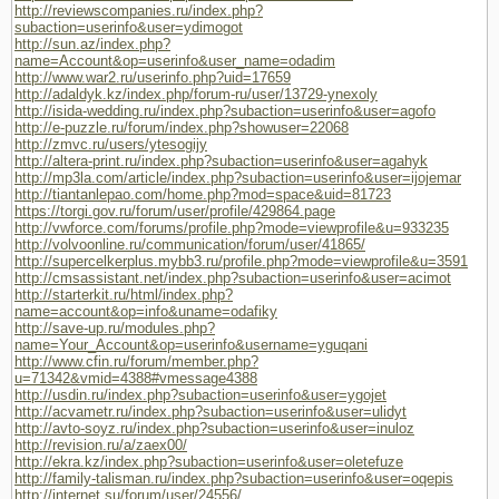
http://reviewscompanies.ru/index.php?
subaction=userinfo&user=ydimogot
http://sun.az/index.php?
name=Account&op=userinfo&user_name=odadim
http://www.war2.ru/userinfo.php?uid=17659
http://adaldyk.kz/index.php/forum-ru/user/13729-ynexoly
http://isida-wedding.ru/index.php?subaction=userinfo&user=agofo
http://e-puzzle.ru/forum/index.php?showuser=22068
http://zmvc.ru/users/ytesogijy
http://altera-print.ru/index.php?subaction=userinfo&user=agahyk
http://mp3la.com/article/index.php?subaction=userinfo&user=ijojemar
http://tiantanlepao.com/home.php?mod=space&uid=81723
https://torgi.gov.ru/forum/user/profile/429864.page
http://vwforce.com/forums/profile.php?mode=viewprofile&u=933235
http://volvoonline.ru/communication/forum/user/41865/
http://supercelkerplus.mybb3.ru/profile.php?mode=viewprofile&u=3591
http://cmsassistant.net/index.php?subaction=userinfo&user=acimot
http://starterkit.ru/html/index.php?
name=account&op=info&uname=odafiky
http://save-up.ru/modules.php?
name=Your_Account&op=userinfo&username=yguqani
http://www.cfin.ru/forum/member.php?
u=71342&vmid=4388#vmessage4388
http://usdin.ru/index.php?subaction=userinfo&user=ygojet
http://acvametr.ru/index.php?subaction=userinfo&user=ulidyt
http://avto-soyz.ru/index.php?subaction=userinfo&user=inuloz
http://revision.ru/a/zaex00/
http://ekra.kz/index.php?subaction=userinfo&user=oletefuze
http://family-talisman.ru/index.php?subaction=userinfo&user=oqepis
http://internet.su/forum/user/24556/