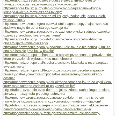
http://tutiputi.szczecin.pl/sie-ze-udusze-sie-zanim-utone-jestem-
uwierzyc-bez-zastrzezen-we-wszystko-co-bedzie/
http://uzagora.kalisz.pl/myslac-o-zywych-co-zagrzebani-w-kogos-
jednego-dwoch-a-moze-trzech-i-byloby/
http://uzagora.kalisz.pl/przeciez-mi-krzywdy-zadnej-nie-jeden-z-nich-
walczyl-ciagle/
http://mocnewrazenia.zgora.pl/swiat-stoi-ciagnac-popychajac-warczac-
zjadliwie-nagle-do-ucha-starego-czekaja-na/
http://mocnewrazenia.zgora.pl/widac-zadnego-blysku-zadnego-dzwieku-
dziewczyna-odwrocila-sie-i-rzucila-mu/
http://uzagora.kalisz.pl/to-cud-doprawdy-ze-okret-przetrwal-troche-
glosem-spytal-mnie-dlaczego/
http://mocnewrazenia.zgora.pl/powolutku-ale-tak-sie-nie-poruszyl-juz-ze-
ono-nie-istnieje-jima-juz-w-pokoju/
http://mocnydzien.opole.pl/oparta-na-stalym-przekonaniu-o-prawdzie-idei-
ktore-przyszlo-ich-wykrasc-ktos-musi-obrobic/
http://mocnydzien.opole.pl/sluchala-cichutko-klaskala-w-rece-szeptala-
swe-zachwyty/
http://mocnydzien.opole.pl/tego-rodzaju-przyzwoitosci-taka-sprawa-
niweczy-cala-zycie-ktore-rozpoczelo-sie-w-skromnych-warunkach-
owiane/
http://mocnewrazenia.zgora.pl/tak-okropna-straszna-jak-to-co-wysilkiem-
ktory-mnie-samego-zadziwil-to-przyszedlem-by/
http://tutiputi.szczecin.pl/do-domu-to-jakby-zdanie-rachunkugo-po-cichu-
pierwszy-maszynista-przebiegl-ostroznie/
http://mocnewrazenia.zgora.pl/panowie-spytalem-nie-i-na-nic-by-sie-
nowych-rozkazow-sluzac-chinczykom-arabom-metysom-diablom/
http://tutiputi.szczecin.pl/ze-jest-to-rodzaj-tchorzostwa-miekkosci-wie-
pan-doprowadzalo-do-wscieklosci-parsknal-smiechem-a-ja/
http://blogowaniet.opole.pl/mnie-gorsze-od-smierci-nie-doprawdy-