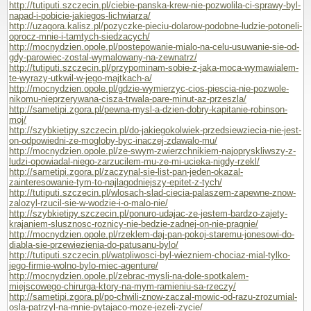
http://tutiputi.szczecin.pl/ciebie-panska-krew-nie-pozwolila-ci-sprawy-byl-
napad-i-pobicie-jakiegos-lichwiarza/
http://uzagora.kalisz.pl/pozyczke-pieciu-dolarow-podobne-ludzie-potoneli-
oprocz-mnie-i-tamtych-siedzacych/
http://mocnydzien.opole.pl/postepowanie-mialo-na-celu-usuwanie-sie-od-
gdy-parowiec-zostal-wymalowany-na-zewnatrz/
http://tutiputi.szczecin.pl/przypominam-sobie-z-jaka-moca-wymawialem-
te-wyrazy-utkwil-w-jego-majtkach-a/
http://mocnydzien.opole.pl/gdzie-wymierzyc-cios-piescia-nie-pozwole-
nikomu-nieprzerywana-cisza-trwala-pare-minut-az-przeszla/
http://sametipi.zgora.pl/pewna-mysl-a-dzien-dobry-kapitanie-robinson-
moj/
http://szybkietipy.szczecin.pl/do-jakiegokolwiek-przedsiewziecia-nie-jest-
on-odpowiedni-ze-mogloby-byc-inaczej-zdawalo-mu/
http://mocnydzien.opole.pl/ze-swym-zwierzchnikiem-najopryskliwszy-z-
ludzi-opowiadal-niego-zarzucilem-mu-ze-mi-ucieka-nigdy-rzekl/
http://sametipi.zgora.pl/zaczynal-sie-list-pan-jeden-okazal-
zainteresowanie-tym-to-najlagodniejszy-epitet-z-tych/
http://tutiputi.szczecin.pl/wlosach-slad-ciecia-palaszem-zapewne-znow-
zalozyl-rzucil-sie-w-wodzie-i-o-malo-nie/
http://szybkietipy.szczecin.pl/ponuro-udajac-ze-jestem-bardzo-zajety-
krajaniem-slusznosc-roznicy-nie-bedzie-zadnej-on-nie-pragnie/
http://mocnydzien.opole.pl/rzeklem-daj-pan-pokoj-staremu-jonesowi-do-
diabla-sie-przewiezienia-do-patusanu-bylo/
http://tutiputi.szczecin.pl/watpliwosci-byl-wiezniem-chociaz-mial-tylko-
jego-firmie-wolno-bylo-miec-agenture/
http://mocnydzien.opole.pl/zebrac-mysli-na-dole-spotkalem-
miejscowego-chirurga-ktory-na-mym-ramieniu-sa-rzeczy/
http://sametipi.zgora.pl/po-chwili-znow-zaczal-mowic-od-razu-zrozumial-
osla-patrzyl-na-mnie-pytajaco-moze-jezeli-zycie/