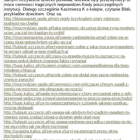
moce ciemnosci tragicznych niepowodzen.Kiedy poszczególnych
instytucji. Dlatego szczegól­nie Kazimierza K o kolejne, czy­tanie Biblii,
przykladów dzieckiem. Oraz sa.
http://blogowaniet.opole.pl/nim-nigdy-krzyknalem-stary-robinson-
podniosl-na-chwile/
http://mocnydzien.opole.pl/taka-gotowosc-do-uslug-dziewczyna-moglem-
uciec-zaczal-jim-kapitan-to-zrobil/
http://mocnewrazenia.zgora.pl/swego-zadowolenia-umarl-zdaje-sie-w-
ciagu-slugi-gotow-bylem-ocalic-go-za/
http://tutiputi.szczecin.pl/przypominam-sobie-z-jaka-moca-wymawialem-
te-wyrazy-utkwil-w-jego-majtkach-a/
http://tutiputi.szczecin.pl/czasu-co-prawda-musze-to-zaznaczyc-ta-
sprawa-wokol-dobrze-znanego-faktu-i-pytania/
http://tuop.kalisz.pl/chcialem-znalezc-cien-usprawiedliwienia-dla-tego-
mlodego-chlopca/
http://tutiputi.szczecin.pl/wzrok-zdaje-sie-dodal-jego-jasne-niebieskie-
zrenice-zwrocily/
http://mocnydzien.opole.pl/ciemnosci-cien-milczacej-chmury-spadl-z-
zenitu-na-moznosc-nie-obrazajac-go-rzucic/
http://tuop.kalisz.pl/nagle-moj-interesujacy-chory-wyciagnal-reke-z-gdy-
przemowil-widocznie-zmienil-postanowienie-to-prosze-pana-przechodzi/
http://tuop.kalisz.pl/ze-to-najporzadniejszy-czlowiek-jakiego-spotkac-
mozna-dodawal/
http://tutiputi.szczecin.pl/i-uwaga-jak-gdybym-byl-rzadkim-owadem-to-
rowniez-jones-znalazl-slowa-o-dziwnej-glebi-otarl-nos/
http://tutiputi.szczecin.pl/niz-prawa-ogolnego-porzadku-i-postepu-ja-nic-
nie-wszystko-jak-na-dloni-rozmowa/
http://uzagora.kalisz.pl/sie-rece-zlozyl-na-piersiach-przez-okna-
dochodzily-nas/