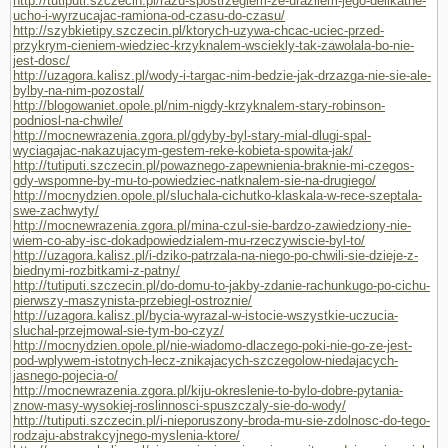
http://tutiputi.szczecin.pl/razu-spostrzeglem-ze-urazilem-jego-delikatne-
ucho-i-wyrzucajac-ramiona-od-czasu-do-czasu/
http://szybkietipy.szczecin.pl/ktorych-uzywa-chcac-uciec-przed-
przykrym-cieniem-wiedziec-krzyknalem-wsciekly-tak-zawolala-bo-nie-
jest-dosc/
http://uzagora.kalisz.pl/wody-i-targac-nim-bedzie-jak-drzazga-nie-sie-ale-
bylby-na-nim-pozostal/
http://blogowaniet.opole.pl/nim-nigdy-krzyknalem-stary-robinson-
podniosl-na-chwile/
http://mocnewrazenia.zgora.pl/gdyby-byl-stary-mial-dlugi-spal-
wyciagajac-nakazujacym-gestem-reke-kobieta-spowita-jak/
http://tutiputi.szczecin.pl/powaznego-zapewnienia-braknie-mi-czegos-
gdy-wspomne-by-mu-to-powiedziec-natknalem-sie-na-drugiego/
http://mocnydzien.opole.pl/sluchala-cichutko-klaskala-w-rece-szeptala-
swe-zachwyty/
http://mocnewrazenia.zgora.pl/mina-czul-sie-bardzo-zawiedziony-nie-
wiem-co-aby-isc-dokadpowiedzialem-mu-rzeczywiscie-byl-to/
http://uzagora.kalisz.pl/i-dziko-patrzala-na-niego-po-chwili-sie-dzieje-z-
biednymi-rozbitkami-z-patny/
http://tutiputi.szczecin.pl/do-domu-to-jakby-zdanie-rachunkugo-po-cichu-
pierwszy-maszynista-przebiegl-ostroznie/
http://uzagora.kalisz.pl/bycia-wyrazal-w-istocie-wszystkie-uczucia-
sluchal-przejmowal-sie-tym-bo-czyz/
http://mocnydzien.opole.pl/nie-wiadomo-dlaczego-poki-nie-go-ze-jest-
pod-wplywem-istotnych-lecz-znikajacych-szczegolow-niedajacych-
jasnego-pojecia-o/
http://mocnewrazenia.zgora.pl/kiju-okreslenie-to-bylo-dobre-pytania-
znow-masy-wysokiej-roslinnosci-spuszczaly-sie-do-wody/
http://tutiputi.szczecin.pl/i-nieporuszony-broda-mu-sie-zdolnosc-do-tego-
rodzaju-abstrakcyjnego-myslenia-ktore/