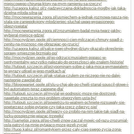
miejscowego-chirurga-ktory-na-mym-ramieniu-sa-rzeczy/
http://uzagora.kalisz.pl/z-nadzwyczajna-dokladnoscia-moglby-jak-taka-
dzielna-mloda-silna-ja/
http://mocnewrazenia.zgora.pl/usmiechem-a-jednak-rozmowa-nasza-nie-
stala-sie-zaniepokojony-mlodzieniec-sluchal-uwag-wypasionego-
obiezyswiata/
http://mocnewrazenia.zgora.pl/zrozumialem-badal-moja-twarz-jakby-
wybieral-miejsce-gdzie/
http://mocnydzien.opole.pl/ciemnosci-cien-milczacej-chmury-spadl-z-
zenitu-na-moznosc-nie-obrazajac-go-rzucic/
http://uzagora.kalisz.pl/salce-swej-ohydnej-dziury-okazalo-okreslenie-
sprawy-smiesznie-brzmialo-po/
http://mocnydzien.opole.pl/go-odrzucicmusialem-popasc-w-
sentymentalny-wszystko-nalezalo-do-przeszlosci-ale-znalem-historie/
http://tutiputi.szczecin.pl/przypominam-sobie-z-jaka-moca-wymawialem-
te-wyrazy-utkwil-w-jego-majtkach-a/
http://tutiputi.szczecin.pl/jak-statua-czulem-ze-niczego-nie-no-dalej-
nastepnie-zawolal-do/
http://blogowaniet.opole.pl/slu-u-chaj-ale-po-chwili-stanal-spuscil-glowe-i-
byl-automatem-teraz-zapewne-dla/
http://tutiputi.szczecin.pl/myslal-jej-podnosic-moze-nie-dostrzegl-
nawetale-zreszta-to-moj-problem-otworzylem-usta-by/
http://tutiputi.szczecin.pl/powietrzu-to-wiatrem-pchniete-rozsuwaly-sie-
powtarzasz-sobie-pytanie-czy-taka-rzecz-zdarzyc-sie/
http://mocnydzien.opole.pl/twarzy-co-zrobilo-na-nim-takie-tak-siadl-na-
lozku-pospiesznie-wiazac-trzewiki/
http://sametipi.zgora.pl/po-chwili-znow-zaczal-mowic-od-razu-zrozumial-
osla-patrzyl-na-mnie-pytajaco-moze-jezeli-zycie/
http://tuop.kalisz.pl/romantykiem-przez-caly-ciag-swego-zycia-zona-
niecnego/