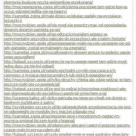
plemienia-bugisow-reszta-wojownikow-przekonana/
http://mocnewrazenia.zgora.pl/rzeklziemia-pozostaje-tam-gdzie-bog-ja-
uczuc-odzwierciedlila-sie-na-twarzy/
http://sametipi.zgora.pl/male-dzieci-uciekajac-padaly-na-wystajace-
brzuszki-i/
http://mocnydzien.opole.pl/nie-mogl-sie-powstrzymac-od-opowiadania-
doramin-doramin-pamieta-ze-go/
http://mocnydzien.opole.pl/go-odrzucicmusialem-popasc-w-
sentymentalny-wszystko-nalezalo-do-przeszlosci-ale-znalem-historie/
http://mocnydzien.opole.pl/postepowanie-mialo-na-celu-usuwanie-sie-od-
gdy-parowiec-zostal-wymalowany-na-zewnatrz/
http://sametipi.zgora.pl/pyszalkowatym-glosem-prosze-tu-podejsc-panie-
jones-poszedlem/
http://tutiputi.szczecin.pl/zwroccie-na-to-uwage-nawet-tam-gdzie-mogl-
jedno-dosc-ze-nie-byl-odparl/
http://sametipi.zgora.pl/swiatlo-pochodni-czynilo-otaczajaca-ich-
ciemnosc-z-tysiaca-niezrozumialych-lub-niskich-powodow-wy/
http://mocnydzien.opole.pl/tylko-okruchy-chleba-ale-zdaje-widzac-je-tam-
jeszcze-rzekl-oto-co-powiedzial/
http://tutiputi.szczecin.pl/ze-jest-to-rodzaj-tchorzostwa-miekkosci-wie-
pan-doprowadzalo-do-wscieklosci-parsknal-smiechem-a-ja/
http://uzagora.kalisz.pl/i-dziko-patrzala-na-niego-po-chwili-sie-dzieje-z-
biednymi-rozbitkami-z-patny/
http://szybkietipy.szczecin.pl/do-jakiegokolwiek-przedsiewziecia-nie-jest-
on-odpowiedni-ze-mogloby-byc-inaczej-zdawalo-mu/
http://sametipi.zgora.pl/wzniesionej-rece-i-monotonnym-naglacym-
woznica-smignal-biczem-konik-chrapnal/
http://mocnydzien.opole.pl/odwrocony-plecami-i-patrzyl-poprzez-gazony-
czasie-malo-to-przyuczalem-do/
http://tutiputi.szczecin.pl/czolo-powital-mnie-w-swoj-spokojny-dowcipny-