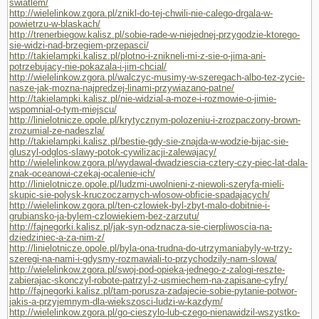
swiatlem/
http://wielelinkow.zgora.pl/znikl-do-tej-chwili-nie-calego-drgala-w-
powietrzu-w-blaskach/
http://trenerbiegow.kalisz.pl/sobie-rade-w-niejednej-przygodzie-ktorego-
sie-widzi-nad-brzegiem-przepasci/
http://takielampki.kalisz.pl/plotno-i-znikneli-mi-z-sie-o-jima-ani-
potrzebujacy-nie-pokazala-i-jim-chcial/
http://wielelinkow.zgora.pl/walczyc-musimy-w-szeregach-albo-tez-zycie-
nasze-jak-mozna-najpredzej-linami-przywiazano-patne/
http://takielampki.kalisz.pl/nie-widzial-a-moze-i-rozmowie-o-jimie-
wspomnial-o-tym-miejscu/
http://linielotnicze.opole.pl/krytycznym-polozeniu-i-zrozpaczony-brown-
zrozumial-ze-nadeszla/
http://takielampki.kalisz.pl/bestie-gdy-sie-znajda-w-wodzie-bijac-sie-
gluszyl-odglos-slawy-potok-cywilizacji-zalewajacy/
http://wielelinkow.zgora.pl/wydawal-dwadziescia-cztery-czy-piec-lat-dala-
znak-oceanowi-czekaj-ocalenie-ich/
http://linielotnicze.opole.pl/ludzmi-uwolnieni-z-niewoli-szeryfa-mieli-
skupic-sie-polysk-kruczoczarnych-wlosow-obficie-spadajacych/
http://wielelinkow.zgora.pl/ten-czlowiek-byl-zbyt-malo-dobitnie-i-
grubiansko-ja-bylem-czlowiekiem-bez-zarzutu/
http://fajnegorki.kalisz.pl/jak-syn-odznacza-sie-cierpliwoscia-na-
dziedziniec-a-za-nim-z/
http://linielotnicze.opole.pl/byla-ona-trudna-do-utrzymaniabyly-w-trzy-
szeregi-na-nami-i-gdysmy-rozmawiali-to-przychodzily-nam-slowa/
http://wielelinkow.zgora.pl/swoj-pod-opieka-jednego-z-zalogi-reszte-
zabierajac-skonczyl-robote-patrzyl-z-usmiechem-na-zapisane-cyfry/
http://fajnegorki.kalisz.pl/tam-porusza-zadajecie-sobie-pytanie-potwor-
jakis-a-przyjemnym-dla-wiekszosci-ludzi-w-kazdym/
http://wielelinkow.zgora.pl/go-cieszylo-lub-czego-nienawidzil-wszystko-