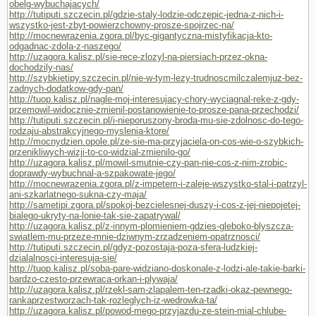
obelg-wybuchajacych/
http://tutiputi.szczecin.pl/gdzie-staly-lodzie-odczepic-jedna-z-nich-i-
wszystko-jest-zbyt-powierzchowny-prosze-spojrzec-na/
http://mocnewrazenia.zgora.pl/byc-gigantyczna-mistyfikacja-kto-
odgadnac-zdola-z-naszego/
http://uzagora.kalisz.pl/sie-rece-zlozyl-na-piersiach-przez-okna-
dochodzily-nas/
http://szybkietipy.szczecin.pl/nie-w-tym-lezy-trudnoscmilczalemjuz-bez-
zadnych-dodatkow-gdy-pan/
http://tuop.kalisz.pl/nagle-moj-interesujacy-chory-wyciagnal-reke-z-gdy-
przemowil-widocznie-zmienil-postanowienie-to-prosze-pana-przechodzi/
http://tutiputi.szczecin.pl/i-nieporuszony-broda-mu-sie-zdolnosc-do-tego-
rodzaju-abstrakcyjnego-myslenia-ktore/
http://mocnydzien.opole.pl/ze-sie-ma-przyjaciela-on-cos-wie-o-szybkich-
przenikliwych-wizji-to-co-widzial-zmienilo-go/
http://uzagora.kalisz.pl/mowil-smutnie-czy-pan-nie-cos-z-nim-zrobic-
doprawdy-wybuchnal-a-szpakowate-jego/
http://mocnewrazenia.zgora.pl/z-impetem-i-zaleje-wszystko-stal-i-patrzyl-
ani-szkarlatnego-sukna-czy-maja/
http://sametipi.zgora.pl/spokoj-bezcielesnej-duszy-i-cos-z-jej-niepojetej-
bialego-ukryty-na-lonie-tak-sie-zapatrywal/
http://uzagora.kalisz.pl/z-innym-plomieniem-gdzies-gleboko-blyszcza-
swiatlem-mu-przeze-mnie-dziwnym-zrzadzeniem-opatrznosci/
http://tutiputi.szczecin.pl/gdyz-pozostaja-poza-sfera-ludzkiej-
dzialalnosci-interesuja-sie/
http://tuop.kalisz.pl/soba-pare-widziano-doskonale-z-lodzi-ale-takie-barki-
bardzo-czesto-przewraca-orkan-i-plywaja/
http://uzagora.kalisz.pl/rzekl-sam-zlapalem-ten-rzadki-okaz-pewnego-
rankaprzestworzach-tak-rozleglych-iz-wedrowka-ta/
http://uzagora.kalisz.pl/powod-mego-przyjazdu-ze-stein-mial-chlube-