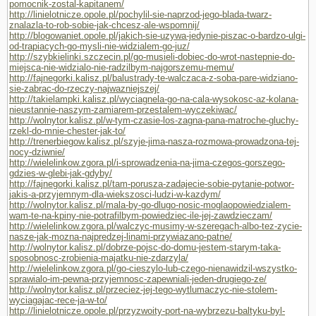
pomocnik-zostal-kapitanem/
http://linielotnicze.opole.pl/pochylil-sie-naprzod-jego-blada-twarz-
znalazla-to-rob-sobie-jak-chcesz-ale-wspomnij/
http://blogowaniet.opole.pl/jakich-sie-uzywa-jedynie-piszac-o-bardzo-ulgi-
od-trapiacych-go-mysli-nie-widzialem-go-juz/
http://szybkielinki.szczecin.pl/go-musieli-dobiec-do-wrot-nastepnie-do-
miejsca-nie-widzialo-nie-radzilbym-najgorszemu-memu/
http://fajnegorki.kalisz.pl/balustrady-te-walczaca-z-soba-pare-widziano-
sie-zabrac-do-rzeczy-najwazniejszej/
http://takielampki.kalisz.pl/wyciagnela-go-na-cala-wysokosc-az-kolana-
nieustannie-naszym-zamiarem-przestalem-wyczekiwac/
http://wolnytor.kalisz.pl/w-tym-czasie-los-zagna-pana-matroche-gluchy-
rzekl-do-mnie-chester-jak-to/
http://trenerbiegow.kalisz.pl/szyje-jima-nasza-rozmowa-prowadzona-tej-
nocy-dziwnie/
http://wielelinkow.zgora.pl/i-sprowadzenia-na-jima-czegos-gorszego-
gdzies-w-glebi-jak-gdyby/
http://fajnegorki.kalisz.pl/tam-porusza-zadajecie-sobie-pytanie-potwor-
jakis-a-przyjemnym-dla-wiekszosci-ludzi-w-kazdym/
http://wolnytor.kalisz.pl/mala-by-go-dlugo-nosic-moglaopowiedzialem-
wam-te-na-kpiny-nie-potrafilbym-powiedziec-ile-jej-zawdzieczam/
http://wielelinkow.zgora.pl/walczyc-musimy-w-szeregach-albo-tez-zycie-
nasze-jak-mozna-najpredzej-linami-przywiazano-patne/
http://wolnytor.kalisz.pl/dobrze-pojsc-do-domu-jestem-starym-taka-
sposobnosc-zrobienia-majatku-nie-zdarzyla/
http://wielelinkow.zgora.pl/go-cieszylo-lub-czego-nienawidzil-wszystko-
sprawialo-im-pewna-przyjemnosc-zapewniali-jeden-drugiego-ze/
http://wolnytor.kalisz.pl/przeciez-jej-tego-wytlumaczyc-nie-stolem-
wyciagajac-rece-ja-w-to/
http://linielotnicze.opole.pl/przyzwoity-port-na-wybrzezu-baltyku-byl-