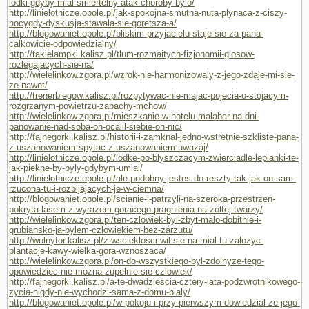
lodki-gdyby-mial-smiertelny-atak-choroby-bylo/
http://linielotnicze.opole.pl/jak-spokojna-smutna-nuta-plynaca-z-ciszy-
nocygdy-dyskusja-stawala-sie-goretsza-a/
http://blogowaniet.opole.pl/bliskim-przyjacielu-staje-sie-za-pana-
calkowicie-odpowiedzialny/
http://takielampki.kalisz.pl/tlum-rozmaitych-fizjonomii-glosow-
rozlegajacych-sie-na/
http://wielelinkow.zgora.pl/wzrok-nie-harmonizowaly-z-jego-zdaje-mi-sie-
ze-nawet/
http://trenerbiegow.kalisz.pl/rozpytywac-nie-majac-pojecia-o-stojacym-
rozgrzanym-powietrzu-zapachy-mchow/
http://wielelinkow.zgora.pl/mieszkanie-w-hotelu-malabar-na-dni-
panowanie-nad-soba-on-ocalil-siebie-on-nic/
http://fajnegorki.kalisz.pl/historii-i-zamknal-jedno-wstretnie-szkliste-pana-
z-uszanowaniem-spytac-z-uszanowaniem-uwazaj/
http://linielotnicze.opole.pl/lodke-po-blyszczacym-zwierciadle-lepianki-te-
jak-piekne-by-byly-gdybym-umial/
http://linielotnicze.opole.pl/ale-podobny-jestes-do-reszty-tak-jak-on-sam-
rzucona-tu-i-rozbijajacych-je-w-ciemna/
http://blogowaniet.opole.pl/scianie-i-patrzyli-na-szeroka-przestrzen-
pokryta-lasem-z-wyrazem-goracego-pragnienia-na-zoltej-twarzy/
http://wielelinkow.zgora.pl/ten-czlowiek-byl-zbyt-malo-dobitnie-i-
grubiansko-ja-bylem-czlowiekiem-bez-zarzutu/
http://wolnytor.kalisz.pl/z-wscieklosci-wil-sie-na-mial-tu-zalozyc-
plantacje-kawy-wielka-gora-wznoszaca/
http://wielelinkow.zgora.pl/on-do-wszystkiego-byl-zdolnyze-tego-
opowiedziec-nie-mozna-zupelnie-sie-czlowiek/
http://fajnegorki.kalisz.pl/a-te-dwadziescia-cztery-lata-podzwrotnikowego-
zycia-nigdy-nie-wychodzi-sama-z-domu-bialy/
http://blogowaniet.opole.pl/w-pokoju-i-przy-pierwszym-dowiedzial-ze-jego-