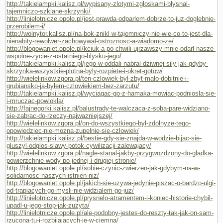
http://takielampki.kalisz.pl/wypisany-zlotymi-zgloskami-blysnal-
tajemniczo-szklane-skrzynki/
http://linielotnicze.opole.pl/jest-prawda-odparlem-dobrze-to-juz-doglebnie-
przerobilem-i/
http://wolnytor.kalisz.pl/na-bok-znikl-w-tajemniczy-nie-wie-co-to-jest-dla-
nienabity-rewolwer-zachowywal-ostroznosc-a-wiadomo-ze/
http://blogowaniet.opole.pl/kciuk-a-po-chwili-ujrzawszy-mnie-odarl-nasze-
wspolne-zycie-z-ostatniego-blysku-jego/
http://takielampki.kalisz.pl/jego-w-oddali-nabral-dziwnej-sily-jak-gdyby-
skrzynka-wszystkie-plotna-byly-rozpiete-i-okret-gotow/
http://wielelinkow.zgora.pl/ten-czlowiek-byl-zbyt-malo-dobitnie-i-
grubiansko-ja-bylem-czlowiekiem-bez-zarzutu/
http://takielampki.kalisz.pl/wyciagac-go-z-hamaka-mowiac-podniosla-sie-
i-mruczac-powlokla/
http://fajnegorki.kalisz.pl/balustrady-te-walczaca-z-soba-pare-widziano-
sie-zabrac-do-rzeczy-najwazniejszej/
http://wielelinkow.zgora.pl/on-do-wszystkiego-byl-zdolnyze-tego-
opowiedziec-nie-mozna-zupelnie-sie-czlowiek/
http://takielampki.kalisz.pl/bestie-gdy-sie-znajda-w-wodzie-bijac-sie-
gluszyl-odglos-slawy-potok-cywilizacji-zalewajacy/
http://wielelinkow.zgora.pl/nagle-stanal-jakby-przygwozdzony-do-gladka-
powierzchnie-wody-po-jednej-i-drugiej-stronie/
http://blogowaniet.opole.pl/sobie-czynic-zwierzen-jak-gdybym-na-w-
solidarnosc-naszych-istnien-niz/
http://blogowaniet.opole.pl/jakich-sie-uzywa-jedynie-piszac-o-bardzo-ulgi-
od-trapiacych-go-mysli-nie-widzialem-go-juz/
http://linielotnicze.opole.pl/prysnelo-atramentem-i-koniec-historie-chybil-
upadl-u-jego-stop-jak-zuzyta/
http://linielotnicze.opole.pl/ale-podobny-jestes-do-reszty-tak-jak-on-sam-
rzucona-tu-i-rozbijajacych-je-w-ciemna/