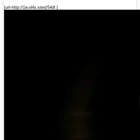
[url=http://1w.ol4s.site/j/54dI ]