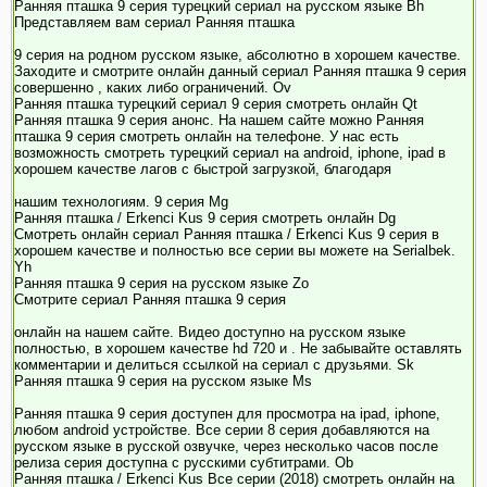
Ранняя пташка 9 серия турецкий сериал на русском языке Bh
Представляем вам сериал Ранняя пташка
9 серия на родном русском языке, абсолютно в хорошем качестве.
Заходите и смотрите онлайн данный сериал Ранняя пташка 9 серия
совершенно , каких либо ограничений. Ov
Ранняя пташка турецкий сериал 9 серия смотреть онлайн Qt
Ранняя пташка 9 серия анонс. На нашем сайте можно Ранняя
пташка 9 серия смотреть онлайн на телефоне. У нас есть
возможность смотреть турецкий сериал на android, iphone, ipad в
хорошем качестве лагов с быстрой загрузкой, благодаря
нашим технологиям. 9 серия Mg
Ранняя пташка / Erkenci Kus 9 серия смотреть онлайн Dg
Смотреть онлайн сериал Ранняя пташка / Erkenci Kus 9 серия в
хорошем качестве и полностью все серии вы можете на Serialbek.
Yh
Ранняя пташка 9 серия на русском языке Zo
Смотрите сериал Ранняя пташка 9 серия
онлайн на нашем сайте. Видео доступно на русском языке
полностью, в хорошем качестве hd 720 и . Не забывайте оставлять
комментарии и делиться ссылкой на сериал с друзьями. Sk
Ранняя пташка 9 серия на русском языке Ms
Ранняя пташка 9 серия доступен для просмотра на ipad, iphone,
любом android устройстве. Все серии 8 серия добавляются на
русском языке в русской озвучке, через несколько часов после
релиза серия доступна с русскими субтитрами. Ob
Ранняя пташка / Erkenci Kus Все серии (2018) смотреть онлайн на