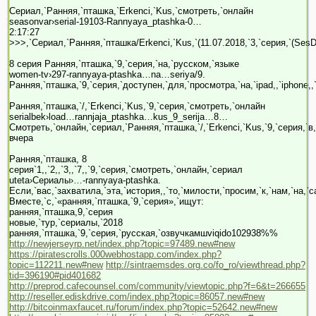
Сериал,`Ранняя,`пташка,`Erkenci,`Kus,`смотреть,`онлайн
seasonvar›serial-19103-Rannyaya_ptashka-0…
2:17:27
>>>,`Сериал,`Ранняя,`пташка/Erkenci,`Kus,`(11.07.2018,`3,`серия,`(SesD
8 серия Ранняя,`пташка,`9,`серия,`на,`русском,`языке
women-tv›297-rannyaya-ptashka…na…seriya/9.
Ранняя,`пташка,`9,`серия,`доступен,`для,`просмотра,`на,`ipad,,`iphone,
Ранняя,`пташка,`/,`Erkenci,`Kus,`9,`серия,`смотреть,`онлайн
serialbek›load…rannjaja_ptashka…kus_9_serija…8…
Смотреть,`онлайн,`сериал,`Ранняя,`пташка,`/,`Erkenci,`Kus,`9,`серия,`в
вчера
Ранняя,`пташка, 8
серия`1,,`2,,`3,,`7,,`9,`серия,`смотреть,`онлайн,`сериал
uteta›Сериалы›…-rannyaya-ptashka.
Если,`вас,`захватила,`эта,`история,,`то,`милости,`просим,`к,`нам,`на,`
Вместе,`с,`«ранняя,`пташка,`9,`серия»,`ищут:
ранняя,`пташка,9,`серия
новые,`тур,`сериалы,`2018
ранняя,`пташка,`9,`серия,`русская,`озвучкамшviqido102938%%
http://newjerseyrp.net/index.php?topic=97489.new#new
https://piratescrolls.000webhostapp.com/index.php?
topic=112211.new#new
http://sintraemsdes.org.co/fo_ro/viewthread.php?
tid=396190#pid401682
http://preprod.cafecounsel.com/community/viewtopic.php?f=6&t=266655
http://reseller.ediskdrive.com/index.php?topic=86057.new#new
http://bitcoinmaxfaucet.ru/forum/index.php?topic=52642.new#new