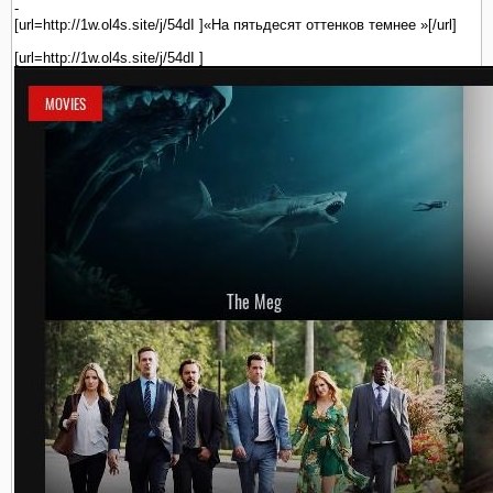
-
[url=http://1w.ol4s.site/j/54dI ]«На пятьдесят оттенков темнее »[/url]
[url=http://1w.ol4s.site/j/54dI ]