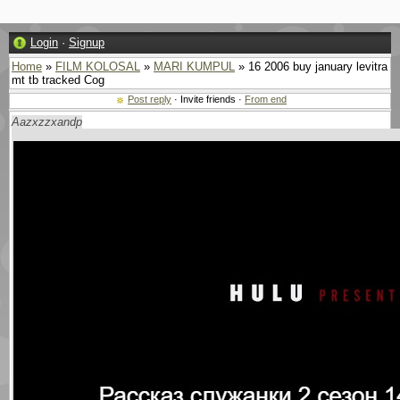
Login
·
Signup
Home
»
FILM KOLOSAL
»
MARI KUMPUL
» 16 2006 buy january levitra
mt tb tracked Cog
Post reply
· Invite friends ·
From end
Aazxzzxandp