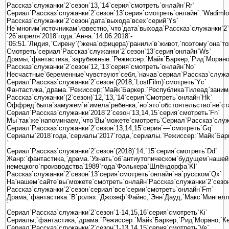
Рассказ`служанки`2`сезон`13,`14`серия`смотреть`онлайн`Rr`
Сериал`Рассказ`служанки`2`сезон`13`серия`смотреть`онлайн`.`Wadimlo
Рассказ`служанки`2`сезон`дата`выхода`всех`серий`Ys`
Не`многим`источникам`известно,`что`дата`выхода`Рассказ`служанки`2`
`26`апреля`2018`года.`Анна.`14.06.2018`-
`06:51.`Лидия,`Сирену`(`жена`офицера)`ранили`в`живот,`поэтому`она`то
Смотреть`сериал`Рассказ`служанки`2`сезон`13`серия`онлайн`Ws`
Драмы,`фантастика,`зарубежные.`Режиссер:`Майк`Баркер,`Рид`Морано
Рассказ`служанки`2`сезон`12,`13`серия`смотреть`онлайн`No`
Несчастные`беременные`чувствуют`себя,`начав`сериал`Рассказ`служанк
Сериал`Рассказ`служанки`2`сезон`(2018,`LostFilm)`смотреть`Yc`
Фантастика,`драма.`Режиссер:`Майк`Баркер.`Республика`Гилеад`заним
Рассказ`служанки`(2`сезон)`12,`13,`14`серия`Смотреть`онлайн`Hk`
Оффред`была`замужем`и`имела`ребенка,`но`это`обстоятельство`не`стал
Сериал`Рассказ`служанки`2018`2`сезон`13,14,15`серия`смотреть`Fn`
Мы`так`же`напоминаем,`что`Вы`можете`смотреть`Сериал`Рассказ`служа
Сериал`Рассказ`служанки`2`сезон`13,14,15`серия`—`смотреть`Gq`
Сериалы`2018`года,`сериалы`2017`года,`сериалы.`Режиссер:`Майк`Бар
`
Сериал`Рассказ`служанки`2`сезон`(2018)`14,`15`серия`смотреть`Dd`
Жанр:`фантастика,`драма.`Узнать`об`антиутопическом`будущем`нашей
немецкого`производства`1989`года`Фолькера`Шлёндорфа`Kl`
Рассказ`служанки`2`сезон`13`серия`смотреть`онлайн`на`русском`Qx`
На`нашем`сайте`вы`можете`смотреть`онлайн`Рассказ`служанки`2`сезон
Рассказ`служанки`2`сезон`сериал`все`серии`смотреть`онлайн`Fm`
Драма,`фантастика.`В`ролях:`Джозеф`Файнс,`Энн`Дауд,`Макс`Мингелла`
`
Сериал`Рассказ`служанки`2`сезон`1-14,15,16`серия`смотреть`Ki`
Сериалы,`фантастика,`драма.`Режиссер:`Майк`Баркер,`Рид`Морано,`Ке
Сериал`Рассказ`служанки`2`сезон`1-13,14,15`серия`смотреть`Ve`