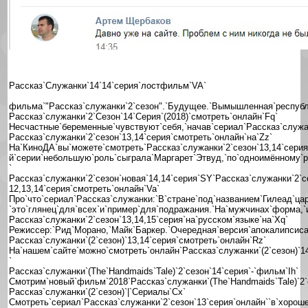
Рассказ`Служанки`14`14`серия`лостфильм`VA`
фильма`"Рассказ`служанки`2`сезон".`Будущее.`Вымышленная`республи
Рассказ`служанки`2`Сезон`14`Серия`(2018)`смотреть`онлайн`Fq`
Несчастные`беременные`чувствуют`себя,`начав`сериал`Рассказ`служанк
Рассказ`служанки`2`сезон`13,14`серия`смотреть`онлайн`на`Zz`
На`КиноДА`вы`можете`смотреть`Рассказ`служанки`2`сезон`13,14`серия`
й`серии`небольшую`роль`сыграла`Маргарет`Этвуд,`по`одноимённому`ро
`
Рассказ`служанки`2`сезон`новая`14,14`серия`SY`Рассказ`служанки`2`с
12,13,14`серия`смотреть`онлайн`Va`
Про`что`сериал`Рассказ`служанки:`В`стране`под`названием`Гилеад`ца
`это`глянец`для`всех`и`пример`для`подражания.`На`мужчинах`форма,`
Рассказ`служанки`2`сезон`13,14,15`серия`на`русском`языке`на`Xq`
Режиссер:`Рид`Морано,`Майк`Баркер.`Очередная`версия`апокалипсиса`
Рассказ`служанки`(2`сезон)`13,14`серия`смотреть`онлайн`Rz`
На`нашем`сайте`можно`смотреть`онлайн`Рассказ`служанки`(2`сезон)`14
`
Рассказ`служанки`(The`Handmaids`Tale)`2`сезон`14`серия`-`фильм`Ih`
Смотрим`новый`фильм`2018`Рассказ`служанки`(The`Handmaids`Tale)`2`
Рассказ`служанки`(2`сезон)`|`Сериалы`Cx`
Смотреть`сериал`Рассказ`служанки`2`сезон`13`серия`онлайн``в`хорошем