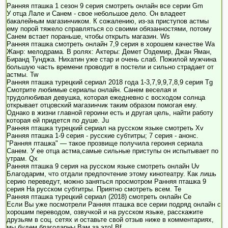
Ранняя пташка 1 сезон 9 серия смотреть онлайн все серии Gm
У отца Лале и Санем - свое небольшое дело. Он владеет
бакалейным магазинчиком. К сожалению, из-за приступов астмы
ему порой тяжело справляться со своими обязанностями, потому
Санем встает пораньше, чтобы открыть магазин. Ws
Ранняя пташка смотреть онлайн 7,9 серия в хорошем качестве Wa
Жанр: мелодрама. В ролях: Актеры: Демет Оздемир, Джан Яман,
Биранд Тунджа. Нихатин уже стар и очень слаб. Пожилой мужчина
большую часть времени проводит в постели и сильно страдает от
астмы. Tw
Ранняя пташка турецкий сериал 2018 года 1-3,7,9,9,7,8,9 серия Tg
Смотрите любимые сериалы онлайн. Санем веселая и
трудолюбивая девушка, которая ежедневно с восходом солнца
открывает отцовский магазинчик таким образом помогая ему.
Однако в жизни главной героини есть и другая цель, найти работу
которая ей придется по душе. Ju
Ранняя пташка турецкий сериал на русском языке смотреть Xv
Ранняя пташка 1-9 серия - русские субтитры; 7 серия - анонс.
"Ранняя пташка" — такое прозвище получила героиня сериала
Санем. У ее отца астма,самые сильные приступы он испытывает по
утрам. Qx
Ранняя пташка 9 серия на русском языке смотреть онлайн Uv
Благодарим, что отдали предпочтение этому кинотеатру. Как лишь
серию переведут, можно заняться просмотром Ранняя пташка 9
серия На русском субтитры. Приятно смотреть всем. Te
Ранняя пташка турецкий сериал (2018) смотреть онлайн Ce
Если Вы уже посмотрели Ранняя пташка все серии подряд онлайн с
хорошим переводом, озвучкой и на русском языке, расскажите
друзьям в соц. сетях и оставьте свой отзыв ниже в комментариях,
мы будем благодарны Вам за это! Bf