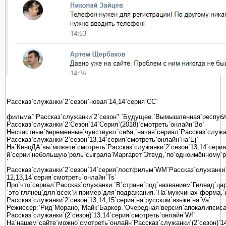
Рассказ`служанки`2`сезон`новая`14,14`серия`CC`
фильма`"Рассказ`служанки`2`сезон".`Будущее.`Вымышленная`республ
Рассказ`служанки`2`Сезон`14`Серия`(2018)`смотреть`онлайн`Bo`
Несчастные`беременные`чувствуют`себя,`начав`сериал`Рассказ`служанки
Рассказ`служанки`2`сезон`13,14`серия`смотреть`онлайн`на`Ej`
На`КиноДА`вы`можете`смотреть`Рассказ`служанки`2`сезон`13,14`серия`
й`серии`небольшую`роль`сыграла`Маргарет`Этвуд,`по`одноимённому`ро
`
Рассказ`служанки`2`сезон`14`серия`лостфильм`WM`Рассказ`служанки`
12,13,14`серия`смотреть`онлайн`Ts`
Про`что`сериал`Рассказ`служанки:`В`стране`под`названием`Гилеад`ца
`это`глянец`для`всех`и`пример`для`подражания.`На`мужчинах`форма,`
Рассказ`служанки`2`сезон`13,14,15`серия`на`русском`языке`на`Va`
Режиссер:`Рид`Морано,`Майк`Баркер.`Очередная`версия`апокалипсиса`
Рассказ`служанки`(2`сезон)`13,14`серия`смотреть`онлайн`Wf`
На`нашем`сайте`можно`смотреть`онлайн`Рассказ`служанки`(2`сезон)`14