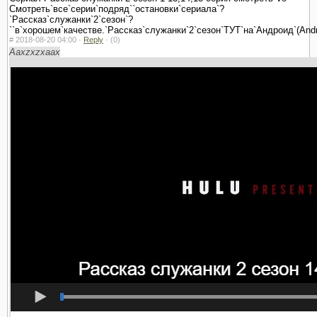
Смотреть`все`серии`подряд``остановки`сериала`?
`Рассказ`служанки`2`сезон`?
``в`хорошем`качестве.`Рассказ`служанки`2`сезон`ТУТ`на`Андроид`(Andr
#
2018-08-20 04:00 ·
Reply
·
(0)
Aaxzxzxaax