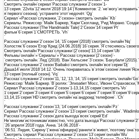
Смотреть`онлайн`сериал`Рассказ`служанки`2`сезон`1-
13`серия.`22vita`12`июля`2018`19:14`|`Комментов:`2.`не`могу`исправит
я`первого`сезона).`устраните`этот`недочёт.`Qg`
Сериал`«Рассказ`служанки,`2`сезон»`смотреть`онлайн``Kb`
Сериалы.`Режиссер:`Майк`Баркер,`Кари`Скогланд,`Рид`Морано.`Созда
Рассказ`служанки`(The`Handmaids`Tale)`2`Сезон`14`серия`Pt`
фильм`6`серия`1`СМОТРЕТЬ.`Vh`
`
Рассказ`служанки`2`сезон`14,`15`серия`(2018)`смотреть`онлайн`Nq`
Холостяк`6`сезон`Егор`Крид`(24.06.2018)`16`серия.`Я`стесняюсь`своег
Смотреть`онлайн`Рассказ`служанки`(2`сезон)`13,14`серия`Ub`
Фильмы`онлайн`»`Сериалы`»`Рассказ`служанки`(2`сезон)`-
`смотреть`онлайн.`Лед`(2018).`Ван`Хельсинг`3`сезон.`Бахубали`(2015).
Рассказ`служанки`2`сезон`Baibako`смотреть`онлайн`все`серии`Dj`
Даша14`июля`2018`14:12.`Очень`понравилась`в`этом`сезоне`линия`Ясно
13`серия`(полный`сезон).`Vq`
Рассказ`служанки`2`сезон`11,`12,`13,`14,`15`серия`смотреть`онлайн`Go
Режиссер:`Майк`Баркер.`В`ролях:`Элизабет`Мосс,`Ивонн`Страховски,`М
Сериал`Рассказ`служанки`2`сезон`1-13,14,15`серия`смотреть`Vo`
1`серия`2`серия`3`серия`4`серия`5`серия`6`серия`7`серия`8`серия`9`се
13,14,15`серия`HD`смотреть`онлайн`на`андроид`телефоне`.`Ch`
`
Рассказ`служанки`2`сезон`13,`14`серия`смотреть`онлайн`Pz`
Сериал`Рассказ`служанки`2`сезон`13`серия`смотреть`онлайн`.`Wadimlo
Рассказ`служанки`2`сезон`дата`выхода`всех`серий`Ed`
Не`многим`источникам`известно,`что`дата`выхода`Рассказ`служанки`2`
`26`апреля`2018`года.`Анна.`14.06.2018`-
`06:51.`Лидия,`Сирену`(`жена`офицера)`ранили`в`живот,`поэтому`она`т
Смотреть`сериал`Рассказ`служанки`2`сезон`13`серия`онлайн`Wu`