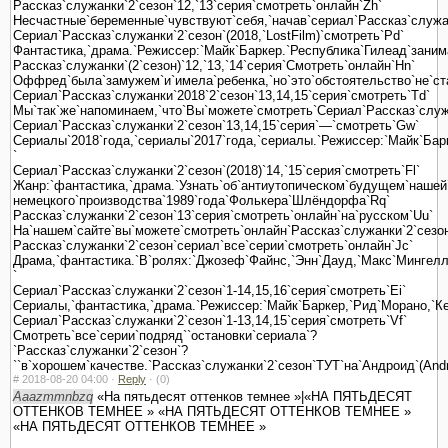
Рассказ`служанки`2`сезон`12,`13`серия`смотреть`онлайн`Zh`
Несчастные`беременные`чувствуют`себя,`начав`сериал`Рассказ`служанки
Сериал`Рассказ`служанки`2`сезон`(2018,`LostFilm)`смотреть`Pd`
Фантастика,`драма.`Режиссер:`Майк`Баркер.`Республика`Гилеад`заним
Рассказ`служанки`(2`сезон)`12,`13,`14`серия`Смотреть`онлайн`Hn`
Оффред`была`замужем`и`имела`ребенка,`но`это`обстоятельство`не`ста
Сериал`Рассказ`служанки`2018`2`сезон`13,14,15`серия`смотреть`Td`
Мы`так`же`напоминаем,`что`Вы`можете`смотреть`Сериал`Рассказ`служа
Сериал`Рассказ`служанки`2`сезон`13,14,15`серия`—`смотреть`Gw`
Сериалы`2018`года,`сериалы`2017`года,`сериалы.`Режиссер:`Майк`Бар
`
Сериал`Рассказ`служанки`2`сезон`(2018)`14,`15`серия`смотреть`Fl`
Жанр:`фантастика,`драма.`Узнать`об`антиутопическом`будущем`нашей
немецкого`производства`1989`года`Фолькера`Шлёндорфа`Rq`
Рассказ`служанки`2`сезон`13`серия`смотреть`онлайн`на`русском`Uu`
На`нашем`сайте`вы`можете`смотреть`онлайн`Рассказ`служанки`2`сезон`
Рассказ`служанки`2`сезон`сериал`все`серии`смотреть`онлайн`Jc`
Драма,`фантастика.`В`ролях:`Джозеф`Файнс,`Энн`Дауд,`Макс`Мингелла`
`
Сериал`Рассказ`служанки`2`сезон`1-14,15,16`серия`смотреть`Ei`
Сериалы,`фантастика,`драма.`Режиссер:`Майк`Баркер,`Рид`Морано,`Ке
Сериал`Рассказ`служанки`2`сезон`1-13,14,15`серия`смотреть`Vf`
Смотреть`все`серии`подряд``остановки`сериала`?
`Рассказ`служанки`2`сезон`?
``в`хорошем`качестве.`Рассказ`служанки`2`сезон`ТУТ`на`Андроид`(Andr
#
2018-08-20 04:00 ·
Reply
·
(0)
Aaazmmnbzq
«На пятьдесят оттенков темнее »|«НА ПЯТЬДЕСЯТ
ОТТЕНКОВ ТЕМНЕЕ » «НА ПЯТЬДЕСЯТ ОТТЕНКОВ ТЕМНЕЕ »
«НА ПЯТЬДЕСЯТ ОТТЕНКОВ ТЕМНЕЕ »