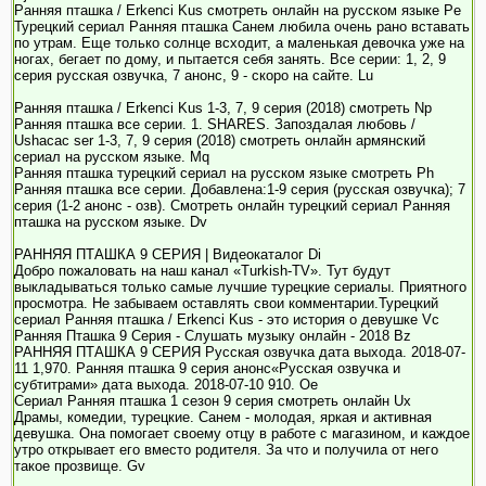
Ранняя пташка / Erkenci Kus смотреть онлайн на русском языке Pe
Турецкий сериал Ранняя пташка Санем любила очень рано вставать
по утрам. Еще только солнце всходит, а маленькая девочка уже на
ногах, бегает по дому, и пытается себя занять. Все серии: 1, 2, 9
серия русская озвучка, 7 анонс, 9 - скоро на сайте. Lu
Ранняя пташка / Erkenci Kus 1-3, 7, 9 серия (2018) смотреть Np
Ранняя пташка все серии. 1. SHARES. Запоздалая любовь /
Ushacac ser 1-3, 7, 9 серия (2018) смотреть онлайн армянский
сериал на русском языке. Mq
Ранняя пташка турецкий сериал на русском языке смотреть Ph
Ранняя пташка все серии. Добавлена:1-9 серия (русская озвучка); 7
серия (1-2 анонс - озв). Смотреть онлайн турецкий сериал Ранняя
пташка на русском языке. Dv
РАННЯЯ ПТАШКА 9 СЕРИЯ | Видеокаталог Di
Добро пожаловать на наш канал «Turkish-TV». Тут будут
выкладываться только самые лучшие турецкие сериалы. Приятного
просмотра. Не забываем оставлять свои комментарии.Турецкий
сериал Ранняя пташка / Erkenci Kus - это история о девушке Vc
Ранняя Пташка 9 Серия - Слушать музыку онлайн - 2018 Bz
РАННЯЯ ПТАШКА 9 СЕРИЯ Русская озвучка дата выхода. 2018-07-
11 1,970. Ранняя пташка 9 серия анонс«Русская озвучка и
субтитрами» дата выхода. 2018-07-10 910. Oe
Сериал Ранняя пташка 1 сезон 9 серия смотреть онлайн Ux
Драмы, комедии, турецкие. Санем - молодая, яркая и активная
девушка. Она помогает своему отцу в работе с магазином, и каждое
утро открывает его вместо родителя. За что и получила от него
такое прозвище. Gv