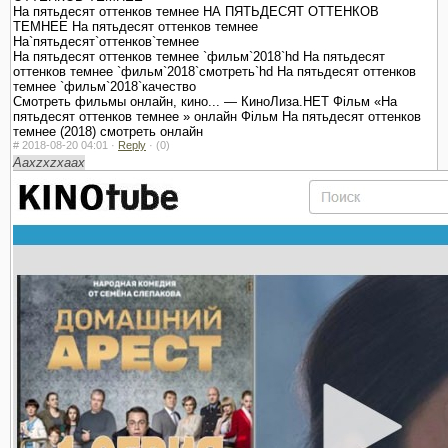
На пятьдесят оттенков темнее НА ПЯТЬДЕСЯТ ОТТЕНКОВ
ТЕМНЕЕ На пятьдесят оттенков темнее
На`пятьдесят`оттенков`темнее
На пятьдесят оттенков темнее `фильм`2018`hd На пятьдесят
оттенков темнее `фильм`2018`смотреть`hd На пятьдесят оттенков
темнее `фильм`2018`качество
Смотреть фильмы онлайн, кино... — КиноЛиза.НЕТ Фільм «На
пятьдесят оттенков темнее » онлайн Фільм На пятьдесят оттенков
темнее (2018) смотреть онлайн
#
2018-08-20 04:01 ·
Reply
·
(0)
Aaxzxzxaax