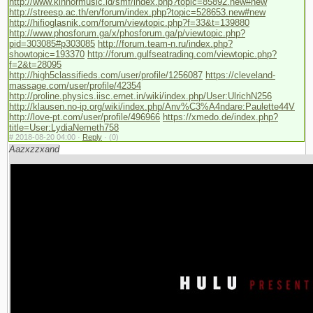
http://www.kinnormusic.id/smf/index.php?topic=85892.new#new
http://streesp.ac.th/en/forum/index.php?topic=528653.new#new
http://hifioglasnik.com/forum/viewtopic.php?f=33&t=139880
http://www.phosforum.ga/x/phosforum.ga/p/viewtopic.php?
pid=303085#p303085
http://forum.team-n.ru/index.php?
showtopic=193370
http://forum.gulfseatrading.com/viewtopic.php?
f=2&t=28095
http://high5classifieds.com/user/profile/1256087
https://cleveland-
massage.com/user/profile/42354
http://proline.physics.iisc.ernet.in/wiki/index.php/User:UlrichN256
http://klausen.no-ip.org/wiki/index.php/Anv%C3%A4ndare:Paulette44V
http://love-pt.com/user/profile/496966
https://xmedo.de/index.php?
title=User:LydiaNemeth758
#
2018-08-20 04:00 ·
Reply
·
(0)
Aazxzzxand