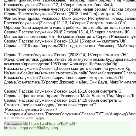
Драмы,`фантастика,`зарубежные.`Режиссер:`Майк`Баркер,`Рид`Морано
Рассказ`служанки`2`сезон`12,`13`серия`смотреть`онлайн`Jj`
Несчастные`беременные`чувствуют`себя,`начав`сериал`Рассказ`служанк
Сериал`Рассказ`служанки`2`сезон`(2018,`LostFilm)`смотреть`Kk`
Фантастика,`драма.`Режиссер:`Майк`Баркер.`Республика`Гилеад`заним
Рассказ`служанки`(2`сезон)`12,`13,`14`серия`Смотреть`онлайн`Cb`
Оффред`была`замужем`и`имела`ребенка,`но`это`обстоятельство`не`стал
Сериал`Рассказ`служанки`2018`2`сезон`13,14,15`серия`смотреть`Ik`
Мы`так`же`напоминаем,`что`Вы`можете`смотреть`Сериал`Рассказ`служа
Сериал`Рассказ`служанки`2`сезон`13,14,15`серия`—`смотреть`Ub`
Сериалы`2018`года,`сериалы`2017`года,`сериалы.`Режиссер:`Майк`Бар
`
Сериал`Рассказ`служанки`2`сезон`(2018)`14,`15`серия`смотреть`Hi`
Жанр:`фантастика,`драма.`Узнать`об`антиутопическом`будущем`нашей
немецкого`производства`1989`года`Фолькера`Шлёндорфа`Ng`
Рассказ`служанки`2`сезон`13`серия`смотреть`онлайн`на`русском`Xg`
На`нашем`сайте`вы`можете`смотреть`онлайн`Рассказ`служанки`2`сезон`
Рассказ`служанки`2`сезон`сериал`все`серии`смотреть`онлайн`Hl`
Драма,`фантастика.`В`ролях:`Джозеф`Файнс,`Энн`Дауд,`Макс`Мингелла`
`
Сериал`Рассказ`служанки`2`сезон`1-14,15,16`серия`смотреть`Gi`
Сериалы,`фантастика,`драма.`Режиссер:`Майк`Баркер,`Рид`Морано,`Ке
Сериал`Рассказ`служанки`2`сезон`1-13,14,15`серия`смотреть`Qi`
Смотреть`все`серии`подряд``остановки`сериала`?
`Рассказ`служанки`2`сезон`?
``в`хорошем`качестве.`Рассказ`служанки`2`сезон`ТУТ`на`Андроид`(And
#
2018-08-20 04:00 ·
Reply
·
(0)
Aazxzzxandp
http://1a.ol4s.site/l/aMo08
-
https://i.imgur.com/6ig8eyu.jpg