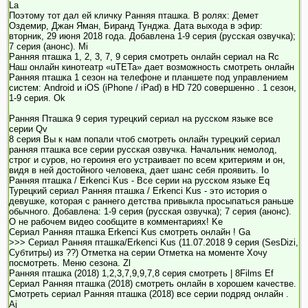
La
Поэтому тот дал ей кличку Ранняя пташка. В ролях: Демет
Оздемир, Джан Яман, Биранд Тунджа. Дата выхода в эфир:
вторник, 29 июня 2018 года. Добавлена 1-9 серия (русская озвучка);
7 серия (анонс). Mi
Ранняя пташка 1, 2, 3, 7, 9 серия смотреть онлайн сериал на Rc
Наш онлайн кинотеатр «uTETa» дает возможность смотреть онлайн
Ранняя пташка 1 сезон на телефоне и планшете под управлением
систем: Android и iOS (iPhone / iPad) в HD 720 совершенно . 1 сезон,
1-9 серия. Ok
Ранняя Пташка 9 серия турецкий сериал на русском языке все
серии Qv
8 серия Вы к нам попали чтоб смотреть онлайн турецкий сериал
ранняя пташка все серии русская озвучка. Начальник немолод,
строг и суров, но героиня его устраивает по всем критериям и он,
видя в ней достойного человека, дает шанс себя проявить. Io
Ранняя пташка / Erkenci Kus - Все серии на русском языке Eq
Турецкий сериал Ранняя пташка / Erkenci Kus - это история о
девушке, которая с раннего детства привыкла просыпаться раньше
обычного. Добавлена: 1-9 серия (русская озвучка); 7 серия (анонс).
О не рабочем видео сообщите в комментариях! Ke
Сериал Ранняя пташка Erkenci Kus смотреть онлайн ! Ga
>>> Сериал Ранняя пташка/Erkenci Kus (11.07.2018 9 серия (SesDizi,
Субтитры) из ??) Отметка на серии Отметка на моменте Хочу
посмотреть. Меню сезона. Zl
Ранняя пташка (2018) 1,2,3,7,9,9,7,8 серия смотреть | 8Films Ef
Сериал Ранняя пташка (2018) смотреть онлайн в хорошем качестве.
Смотреть сериал Ранняя пташка (2018) все серии подряд онлайн .
Aj