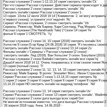
Рассказ`служанки`2`сезон`1-12,13,14`серия`смотреть`онлайн`Ck`
Про`что`сериал`Рассказ`служанки:`Действия`сериала`происходят`в`д
Рассказ`служанки`2`сезон`сериал`смотреть`онлайн``Ab`
Смотреть`онлайн`сериал`Рассказ`служанки`2`сезон`1-
13`серия.`22vita`12`июля`2018`19:14`|`Комментов:`2.`не`могу`исправит
я`первого`сезона).`устраните`этот`недочёт.`Rc`
Сериал`«Рассказ`служанки,`2`сезон»`смотреть`онлайн``Vb`
Сериалы.`Режиссер:`Майк`Баркер,`Кари`Скогланд,`Рид`Морано.`Созда
Рассказ`служанки`(The`Handmaids`Tale)`2`Сезон`14`серия`Ye`
фильм`6`серия`1`СМОТРЕТЬ.`Yy`
`
Рассказ`служанки`2`сезон`14,`15`серия`(2018)`смотреть`онлайн`Xm`
Холостяк`6`сезон`Егор`Крид`(24.06.2018)`16`серия.`Я`стесняюсь`своег
Смотреть`онлайн`Рассказ`служанки`(2`сезон)`13,14`серия`Zs`
Фильмы`онлайн`»`Сериалы`»`Рассказ`служанки`(2`сезон)`-
`смотреть`онлайн.`Лед`(2018).`Ван`Хельсинг`3`сезон.`Бахубали`(2015).
Рассказ`служанки`2`сезон`Baibako`смотреть`онлайн`все`серии`Iq`
Даша14`июля`2018`14:12.`Очень`понравилась`в`этом`сезоне`линия`Ясно
13`серия`(полный`сезон).`Tl`
Рассказ`служанки`2`сезон`11,`12,`13,`14,`15`серия`смотреть`онлайн`Ko`
Режиссер:`Майк`Баркер.`В`ролях:`Элизабет`Мосс,`Ивонн`Страховски,`М
Сериал`Рассказ`служанки`2`сезон`1-13,14,15`серия`смотреть`Ny`
1`серия`2`серия`3`серия`4`серия`5`серия`6`серия`7`серия`8`серия`9`се
13,14,15`серия`HD`смотреть`онлайн`на`андроид`телефоне`.`Nd`
`
Рассказ`служанки`2`сезон`13,`14`серия`смотреть`онлайн`Uv`
Сериал`Рассказ`служанки`2`сезон`13`серия`смотреть`онлайн`.`Wadiml
Рассказ`служанки`2`сезон`дата`выхода`всех`серий`Gm`
Не`многим`источникам`известно,`что`дата`выхода`Рассказ`служанки`2`
`26`апреля`2018`года.`Анна.`14.06.2018`-