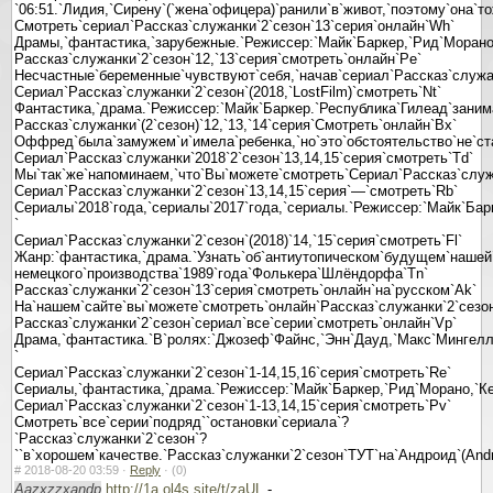
`06:51.`Лидия,`Сирену`(`жена`офицера)`ранили`в`живот,`поэтому`она`т
Смотреть`сериал`Рассказ`служанки`2`сезон`13`серия`онлайн`Wh`
Драмы,`фантастика,`зарубежные.`Режиссер:`Майк`Баркер,`Рид`Морано
Рассказ`служанки`2`сезон`12,`13`серия`смотреть`онлайн`Pe`
Несчастные`беременные`чувствуют`себя,`начав`сериал`Рассказ`служанк
Сериал`Рассказ`служанки`2`сезон`(2018,`LostFilm)`смотреть`Nt`
Фантастика,`драма.`Режиссер:`Майк`Баркер.`Республика`Гилеад`заним
Рассказ`служанки`(2`сезон)`12,`13,`14`серия`Смотреть`онлайн`Bx`
Оффред`была`замужем`и`имела`ребенка,`но`это`обстоятельство`не`стал
Сериал`Рассказ`служанки`2018`2`сезон`13,14,15`серия`смотреть`Td`
Мы`так`же`напоминаем,`что`Вы`можете`смотреть`Сериал`Рассказ`служа
Сериал`Рассказ`служанки`2`сезон`13,14,15`серия`—`смотреть`Rb`
Сериалы`2018`года,`сериалы`2017`года,`сериалы.`Режиссер:`Майк`Бар
`
Сериал`Рассказ`служанки`2`сезон`(2018)`14,`15`серия`смотреть`Fl`
Жанр:`фантастика,`драма.`Узнать`об`антиутопическом`будущем`нашей
немецкого`производства`1989`года`Фолькера`Шлёндорфа`Tn`
Рассказ`служанки`2`сезон`13`серия`смотреть`онлайн`на`русском`Ak`
На`нашем`сайте`вы`можете`смотреть`онлайн`Рассказ`служанки`2`сезон
Рассказ`служанки`2`сезон`сериал`все`серии`смотреть`онлайн`Vp`
Драма,`фантастика.`В`ролях:`Джозеф`Файнс,`Энн`Дауд,`Макс`Мингелла`
`
Сериал`Рассказ`служанки`2`сезон`1-14,15,16`серия`смотреть`Re`
Сериалы,`фантастика,`драма.`Режиссер:`Майк`Баркер,`Рид`Морано,`Ке
Сериал`Рассказ`служанки`2`сезон`1-13,14,15`серия`смотреть`Pv`
Смотреть`все`серии`подряд``остановки`сериала`?
`Рассказ`служанки`2`сезон`?
``в`хорошем`качестве.`Рассказ`служанки`2`сезон`ТУТ`на`Андроид`(Andr
#
2018-08-20 03:59 ·
Reply
·
(0)
Aazxzzxandp
http://1a.ol4s.site/t/zaUL
-