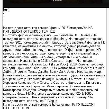
[/url]
-
-
-
На пятьдесят оттенков темнее `фильм`2018`смотреть`hd НА
ПЯТЬДЕСЯТ ОТТЕНКОВ ТЕМНЕЕ
Смотреть фильмы онлайн, кино... — КиноЛиза.НЕТ Фільм «На
пятьдесят оттенков темнее » онлайн Фільм На пятьдесят оттенков
темнее (2018) смотреть онлайн Пересмотреть любимый фильм в HD
качестве, ознакомиться с лентой, которую давно рекомендовали
друзья, или найти что-нибудь новенькое. У фильмов хорошее HD
качество и скорость, которая удовлетворит взыскательный вкус
любого киномана. Фильмы онлайн, смотреть Кино онлайн в
хорошем... Новинки кино 2018 » Скачать торрент На пятьдесят
оттенков темнее / Ocean's Eight (Гэри Росс) [2018, боевик, триллер,
комедия, криминал, TeleSynch] DUB Фантастика. Режиссер: Оливер
Дэйли. В ролях: Томас Джейн, Бекки Джи, Алекс Нюстадтер и др.
Прозаичное существование американского подростка заканчивается
с обретением уникальной находки. Фильмы Смотреть Онлайн В
Хорошем Качестве Hd » Огого.тв Смотреть фильмы на Киного и в
хорошем качестве Сериалы. Мультсериалы. Советское кино.
Катастрофа. Комедия. Смотреть фильмы онлайн в хорошем hd
качестве без... HD Фильмы в хорошем качестве 720 & 1080p
смотреть онлайн... Как создавались костюмы к фильму "На
пятьдесят оттенков темнее " | Vogue ...
На пятьдесят оттенков темнее в hd качестве НА ПЯТЬДЕСЯТ
ОТТЕНКОВ ТЕМНЕЕ