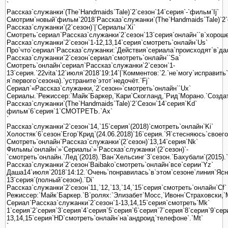
`
Рассказ`служанки`(The`Handmaids`Tale)`2`сезон`14`серия`-`фильм`Ij`
Смотрим`новый`фильм`2018`Рассказ`служанки`(The`Handmaids`Tale)`2`
Рассказ`служанки`(2`сезон)`|`Сериалы`Xi`
Смотреть`сериал`Рассказ`служанки`2`сезон`13`серия`онлайн``в`хорошем
Рассказ`служанки`2`сезон`1-12,13,14`серия`смотреть`онлайн`Us`
Про`что`сериал`Рассказ`служанки:`Действия`сериала`происходят`в`да
Рассказ`служанки`2`сезон`сериал`смотреть`онлайн``Sa`
Смотреть`онлайн`сериал`Рассказ`служанки`2`сезон`1-
13`серия.`22vita`12`июля`2018`19:14`|`Комментов:`2.`не`могу`исправит
я`первого`сезона).`устраните`этот`недочёт.`Fj`
Сериал`«Рассказ`служанки,`2`сезон»`смотреть`онлайн``Ux`
Сериалы.`Режиссер:`Майк`Баркер,`Кари`Скогланд,`Рид`Морано.`Созда
Рассказ`служанки`(The`Handmaids`Tale)`2`Сезон`14`серия`Kd`
фильм`6`серия`1`СМОТРЕТЬ.`Ax`
`
Рассказ`служанки`2`сезон`14,`15`серия`(2018)`смотреть`онлайн`Ki`
Холостяк`6`сезон`Егор`Крид`(24.06.2018)`16`серия.`Я`стесняюсь`своег
Смотреть`онлайн`Рассказ`служанки`(2`сезон)`13,14`серия`Nk`
Фильмы`онлайн`»`Сериалы`»`Рассказ`служанки`(2`сезон)`-
`смотреть`онлайн.`Лед`(2018).`Ван`Хельсинг`3`сезон.`Бахубали`(2015).`
Рассказ`служанки`2`сезон`Baibako`смотреть`онлайн`все`серии`Yz`
Даша14`июля`2018`14:12.`Очень`понравилась`в`этом`сезоне`линия`Ясно
13`серия`(полный`сезон).`Di`
Рассказ`служанки`2`сезон`11,`12,`13,`14,`15`серия`смотреть`онлайн`Cf`
Режиссер:`Майк`Баркер.`В`ролях:`Элизабет`Мосс,`Ивонн`Страховски,`М
Сериал`Рассказ`служанки`2`сезон`1-13,14,15`серия`смотреть`Mk`
1`серия`2`серия`3`серия`4`серия`5`серия`6`серия`7`серия`8`серия`9`се
13,14,15`серия`HD`смотреть`онлайн`на`андроид`телефоне`.`Mt`
`