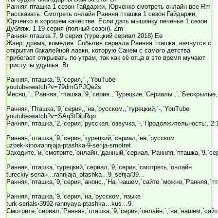
Ранняя пташка 1 сезон Гайдаржи, Юрченко смотреть онлайн все Rm
Рассказать: Смотреть онлайн Ранняя пташка 1 сезон Гайдаржи,
Юрченко в хорошем качестве. Если дать мышонку печенье 1 сезон
Дубляж. 1-19 серия (полный сезон). Zm
Ранняя пташка 7, 9 серия (турецкий сериал 2018) Ee
Жанр: драма, комедия. События сериала Ранняя пташка, начнутся с
открытия бакалейной лавки, которую Санем с самого детства
прибегает открывать по утрам, так как её отца в это время мучают
приступы удушья. Br
Ранняя,`пташка,`9,`серия,`-,`YouTube
youtube›watch?v=79dmGPJQe2s
Месяц,`.,`Ранняя,`пташка,`9,`серия.,`Турецкие,`Сериалы.,`,`Бескрылые
Ранняя,`Пташка,`9,`серия,,`на,`русском,,`турецкий,`-,`YouTube
youtube›watch?v=SAq3tDiuRqo
Ранняя,`пташка,`2,`серия,`русская,`озвучка,`-,`Продолжительность:,`2:
Ранняя,`пташка,`9,`серия,`турецкий,`сериал,`на,`русском
uzbek-kino›rannjaja-ptashka-9-serija-smotret…
Заходите,`и,`смотрите,`онлайн,`данный,`сериал,`Ранняя,`пташка,`9,`сер
Ранняя,`пташка,`турецкий,`сериал,`9,`серия,`смотреть,`онлайн
tureckiy-serial›…rannjaja_ptashka…9_serija/39…
Ранняя,`пташка,`9,`серия,`анонс.,`На,`нашем,`сайте,`можно,`Ранняя,`пта
Ранняя,`пташка,`9,`серия,`на,`русском,`языке
turk-serials›3992-rannyaya-ptashka…kus…9.
Смотрите,`сериал,`Ранняя,`пташка,`9,`серия,`онлайн,`,`на,`нашем,`сайт