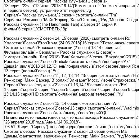
Смотреть`онлайн`сериал`Рассказ`служанки`2`сезон`1-
13`серия.`22vita`12`июля`2018`19:14`|`Комментов:`2.`не`могу`исправит
я`первого`сезона).`устраните`этот`недочёт.`Jg`
Сериал`«Рассказ`служанки,`2`сезон»`смотреть`онлайн``Tm`
Сериалы.`Режиссер:`Майк`Баркер,`Кари`Скогланд,`Рид`Морано.`Созда
Рассказ`служанки`(The`Handmaids`Tale)`2`Сезон`14`серия`Ki`
фильм`6`серия`1`СМОТРЕТЬ.`Bp`
`
Рассказ`служанки`2`сезон`14,`15`серия`(2018)`смотреть`онлайн`Rc`
Холостяк`6`сезон`Егор`Крид`(24.06.2018)`16`серия.`Я`стесняюсь`своег
Смотреть`онлайн`Рассказ`служанки`(2`сезон)`13,14`серия`Uu`
Фильмы`онлайн`»`Сериалы`»`Рассказ`служанки`(2`сезон)`-
`смотреть`онлайн.`Лед`(2018).`Ван`Хельсинг`3`сезон.`Бахубали`(2015).
Рассказ`служанки`2`сезон`Baibako`смотреть`онлайн`все`серии`Ax`
Даша14`июля`2018`14:12.`Очень`понравилась`в`этом`сезоне`линия`Ясно
13`серия`(полный`сезон).`Eu`
Рассказ`служанки`2`сезон`11,`12,`13,`14,`15`серия`смотреть`онлайн`Hh`
Режиссер:`Майк`Баркер.`В`ролях:`Элизабет`Мосс,`Ивонн`Страховски,`
Сериал`Рассказ`служанки`2`сезон`1-13,14,15`серия`смотреть`Ee`
1`серия`2`серия`3`серия`4`серия`5`серия`6`серия`7`серия`8`серия`9`се
13,14,15`серия`HD`смотреть`онлайн`на`андроид`телефоне`.`Yu`
`
Рассказ`служанки`2`сезон`13,`14`серия`смотреть`онлайн`Wr`
Сериал`Рассказ`служанки`2`сезон`13`серия`смотреть`онлайн`.`Wadimlo
Рассказ`служанки`2`сезон`дата`выхода`всех`серий`Qh`
Не`многим`источникам`известно,`что`дата`выхода`Рассказ`служанки`2`
`26`апреля`2018`года.`Анна.`14.06.2018`-
`06:51.`Лидия,`Сирену`(`жена`офицера)`ранили`в`живот,`поэтому`она`то
Смотреть`сериал`Рассказ`служанки`2`сезон`13`серия`онлайн`Ma`
Драмы,`фантастика,`зарубежные.`Режиссер:`Майк`Баркер,`Рид`Морано