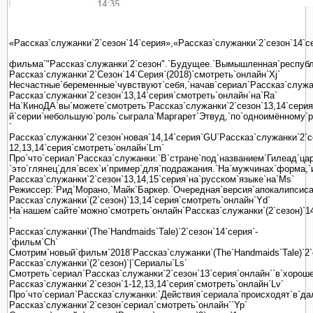
«Рассказ`служанки`2`сезон`14`серия»,«Рассказ`служанки`2`сезон`14`с
фильма`"Рассказ`служанки`2`сезон".`Будущее.`Вымышленная`республ
Рассказ`служанки`2`Сезон`14`Серия`(2018)`смотреть`онлайн`Xj`
Несчастные`беременные`чувствуют`себя,`начав`сериал`Рассказ`служанк
Рассказ`служанки`2`сезон`13,14`серия`смотреть`онлайн`на`Ra`
На`КиноДА`вы`можете`смотреть`Рассказ`служанки`2`сезон`13,14`серия`
й`серии`небольшую`роль`сыграла`Маргарет`Этвуд,`по`одноимённому`ро
`
Рассказ`служанки`2`сезон`новая`14,14`серия`GU`Рассказ`служанки`2`с
12,13,14`серия`смотреть`онлайн`Lm`
Про`что`сериал`Рассказ`служанки:`В`стране`под`названием`Гилеад`ца
`это`глянец`для`всех`и`пример`для`подражания.`На`мужчинах`форма,`
Рассказ`служанки`2`сезон`13,14,15`серия`на`русском`языке`на`Ms`
Режиссер:`Рид`Морано,`Майк`Баркер.`Очередная`версия`апокалипсиса`
Рассказ`служанки`(2`сезон)`13,14`серия`смотреть`онлайн`Yd`
На`нашем`сайте`можно`смотреть`онлайн`Рассказ`служанки`(2`сезон)`14
`
Рассказ`служанки`(The`Handmaids`Tale)`2`сезон`14`серия`-
`фильм`Ch`
Смотрим`новый`фильм`2018`Рассказ`служанки`(The`Handmaids`Tale)`2`
Рассказ`служанки`(2`сезон)`|`Сериалы`Ls`
Смотреть`сериал`Рассказ`служанки`2`сезон`13`серия`онлайн``в`хорошем
Рассказ`служанки`2`сезон`1-12,13,14`серия`смотреть`онлайн`Lv`
Про`что`сериал`Рассказ`служанки:`Действия`сериала`происходят`в`да
Рассказ`служанки`2`сезон`сериал`смотреть`онлайн``Yp`